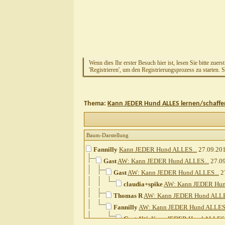
Wenn dies Ihr erster Besuch hier ist, lesen Sie bitte zuers
'Registrieren', um den Registrierungsprozess zu starten. 
Thema:
Kann JEDER Hund ALLES lernen/schaffe
Baum-Darstellung
Fannilly
Kann JEDER Hund ALLES...
27.09.20
Gast
AW: Kann JEDER Hund ALLES...
27.0
Gast
AW: Kann JEDER Hund ALLES...
2
claudia+spike
AW: Kann JEDER Hun
Thomas R
AW: Kann JEDER Hund ALLE
Fannilly
AW: Kann JEDER Hund ALLES.
Gast
AW: Kann JEDER Hund ALLES.