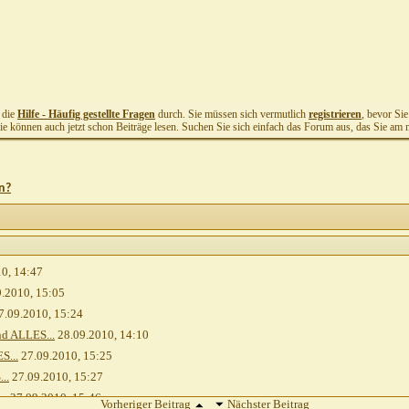
t die
Hilfe - Häufig gestellte Fragen
durch. Sie müssen sich vermutlich
registrieren
, bevor Si
Sie können auch jetzt schon Beiträge lesen. Suchen Sie sich einfach das Forum aus, das Sie am me
n?
10,
14:47
9.2010,
15:05
7.09.2010,
15:24
d ALLES...
28.09.2010,
14:10
S...
27.09.2010,
15:25
..
27.09.2010,
15:27
..
27.09.2010,
15:46
Vorheriger Beitrag
Nächster Beitrag