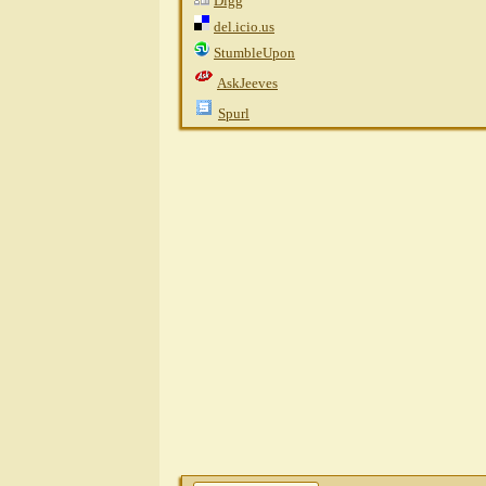
Digg
dissens
AW: Kann JEDER Hund A
del.icio.us
Weitere Beiträge folgen...
StumbleUpon
Gast
AW: Kann JEDER Hund ALLES...
27.0
AskJeeves
katja0111
AW: Kann JEDER Hund ALLES
Fannilly
AW: Kann JEDER Hund ALLES.
Spurl
Akila
AW: Kann JEDER Hund ALLES...
27.0
katja0111
AW: Kann JEDER Hund ALLES
Akila
AW: Kann JEDER Hund ALLES.
Lausefix
AW: Kann JEDER Hund ALLES...
2
Sibilla Teichert
AW: Kann JEDER Hund 