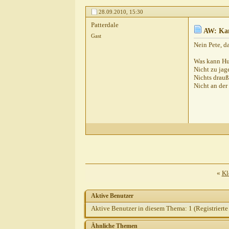
katja0111
AW: Kann JEDER Hund
28.09.2010,
15:30
Gast
AW: Kann JEDER Hund 
Patterdale
Thomas R
AW: Kann JED
AW: Ka
Gast
Gast
AW: Kann JEDER
Nein Pete, d
Gast
AW: Kann JE
Was kann Hu
Thomas R
AW:
Nicht zu jag
Gast
AW: K
Nichts drauß
Nicht an der
Thoma
Gas
Lea
«
Kl
Aktive Benutzer
Aktive Benutzer in diesem Thema: 1
(Registrierte
Ähnliche Themen