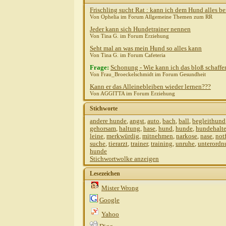
Frischling sucht Rat : kann ich dem Hund alles be
Von Ophelia im Forum Allgemeine Themen zum RR
Jeder kann sich Hundetrainer nennen
Von Tina G. im Forum Erziehung
Seht mal an was mein Hund so alles kann
Von Tina G. im Forum Cafeteria
Frage:
Schonung - Wie kann ich das bloß schaffe
Von Frau_Broeckelschmidt im Forum Gesundheit
Kann er das Alleinebleiben wieder lernen???
Von AGGITTA im Forum Erziehung
Stichworte
andere hunde
,
angst
,
auto
,
bach
,
ball
,
begleithund
gehorsam
,
haltung
,
hase
,
hund
,
hunde
,
hundehalte
leine
,
merkwürdig
,
mitnehmen
,
narkose
,
nase
,
notf
suche
,
tierarzt
,
trainer
,
training
,
unruhe
,
unterordn
hunde
Stichwortwolke anzeigen
Lesezeichen
Mister Wrong
dissens
AW: Ka
Google
Gast
AW: K
Yahoo
Stefanie R.
AW: Kann JED