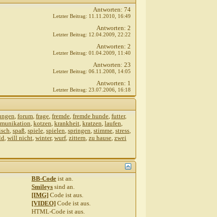
Antworten:
74
4:56
Letzter Beitrag:
11.11.2010,
16:49
5:05
Antworten:
2
Letzter Beitrag:
12.04.2009,
22:22
:30
Antworten:
2
Letzter Beitrag:
01.04.2009,
11:40
9.2010,
17:33
Antworten:
23
0
Letzter Beitrag:
06.11.2008,
14:05
Antworten:
1
Letzter Beitrag:
23.07.2006,
16:18
rungen
,
forum
,
frage
,
fremde
,
fremde hunde
,
futter
,
munikation
,
kotzen
,
krankheit
,
kratzen
,
laufen
,
isch
,
spaß
,
spiele
,
spielen
,
springen
,
stimme
,
stress
,
ld
,
will nicht
,
winter
,
wurf
,
zittern
,
zu hause
,
zwei
BB-Code
ist
an
.
Smileys
sind
an
.
[IMG]
Code ist
aus
.
[VIDEO]
Code ist
aus
.
HTML-Code ist
aus
.