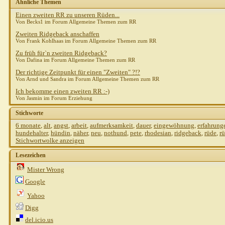
Ähnliche Themen
Einen zweiten RR zu unseren Rüden...
Von Becks1 im Forum Allgemeine Themen zum RR
Zweiten Ridgeback anschaffen
Von Frank Kohlhaas im Forum Allgemeine Themen zum RR
Zu früh für`n zweiten Ridgeback?
Von Dafina im Forum Allgemeine Themen zum RR
Der richtige Zeitpunkt für einen "Zweiten" ?!?
Von Arnd und Sandra im Forum Allgemeine Themen zum RR
Ich bekomme einen zweiten RR :-)
Von Jasmin im Forum Erziehung
Stichworte
6 monate
,
alt
,
angst
,
arbeit
,
aufmerksamkeit
,
dauer
,
eingewöhnung
,
erfahrung
hundehalter
,
hündin
,
näher
,
neu
,
nothund
,
pete
,
rhodesian
,
ridgeback
,
rüde
,
r
Stichwortwolke anzeigen
Lesezeichen
Mister Wrong
Google
Yahoo
Digg
del.icio.us