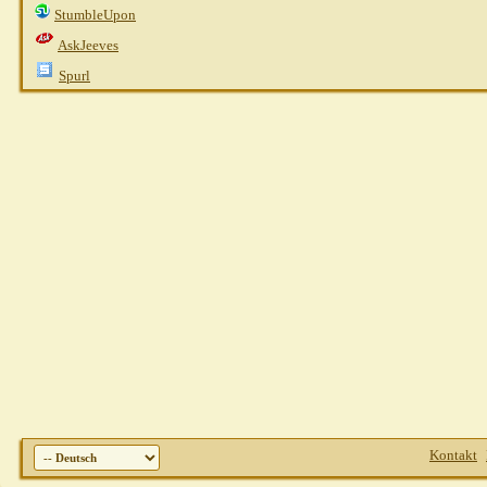
StumbleUpon
AskJeeves
Spurl
Kontakt