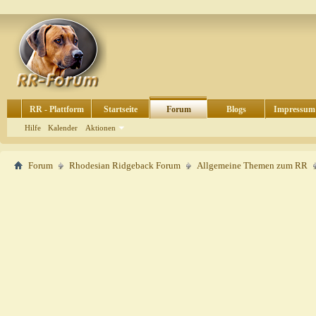
RR - Plattform
Startseite
Forum
Blogs
Impressum
Hilfe
Kalender
Aktionen
Forum
Rhodesian Ridgeback Forum
Allgemeine Themen zum RR