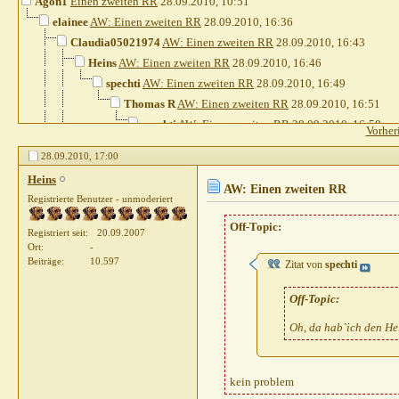
Agon1
Einen zweiten RR
28.09.2010,
10:51
elainee
AW: Einen zweiten RR
28.09.2010,
16:36
Claudia05021974
AW: Einen zweiten RR
28.09.2010,
16:43
Heins
AW: Einen zweiten RR
28.09.2010,
16:46
spechti
AW: Einen zweiten RR
28.09.2010,
16:49
Thomas R
AW: Einen zweiten RR
28.09.2010,
16:51
spechti
AW: Einen zweiten RR
28.09.2010,
16:58
Vorher
Heins
AW: Einen zweiten RR
28.09.2010,
17:00
28.09.2010,
17:00
Gast
AW: Einen zweiten RR
28.09.2010,
17:
Heins
Amani HT
AW: Einen zweiten RR
28.09.
AW: Einen zweiten RR
Registrierte Benutzer - unmoderiert
Agon1
AW: Einen zweiten RR
29.09.
Off-Topic:
nadel
AW: Einen zweiten RR
29.0
Registriert seit
20.09.2007
Claudia41
AW: Einen zweiten
Ort
-
Beiträge
10.597
Zitat von
spechti
Weitere Beiträge folgen...
Thomas R
AW: Einen zweiten RR
28.09.2010,
16:49
Off-Topic:
Gast
AW: Einen zweiten RR
28.09.2010,
16:55
Oh, da hab`ich den Hei
spechti
AW: Einen zweiten RR
28.09.2010,
16:46
kein problem