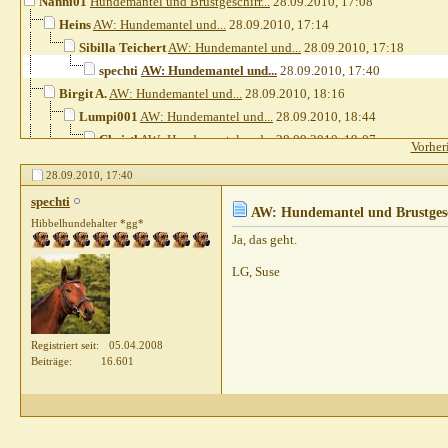
Nanni01
Hundemantel und Brustgeschirr...
28.09.2010,
17:08
Heins
AW: Hundemantel und...
28.09.2010,
17:14
Sibilla Teichert
AW: Hundemantel und...
28.09.2010,
17:18
spechti
AW: Hundemantel und...
28.09.2010,
17:40
Birgit A.
AW: Hundemantel und...
28.09.2010,
18:16
Lumpi001
AW: Hundemantel und...
28.09.2010,
18:44
Christl
AW: Hundemantel und...
28.09.2010,
19:07
Vorher
Katharina HF
AW: Hundemantel und...
28.09.2010,
19:58
28.09.2010,
17:40
Sibilla Teichert
AW: Hundemantel und...
28.09.2010,
20
spechti
Nanni01
AW: Hundemantel und...
28.09.2010,
19:39
AW: Hundemantel und Brustgesc
Hibbelhundehalter *gg*
Gast
AW: Hundemantel und...
28.09.2010,
21:05
Ja, das geht.
Saskia81
AW: Hundemantel und...
28.09.2010,
22:19
LG, Suse
Weitere Beiträge folgen...
chinook35
AW: Hundemantel und...
29.09.2010,
09:29
Registriert seit
05.04.2008
Beiträge
16.601