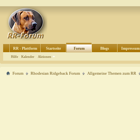
RR - Plattform
Startseite
Forum
Blogs
Impressum
Hilfe
Kalender
Aktionen
Forum
Rhodesian Ridgeback Forum
Allgemeine Themen zum RR