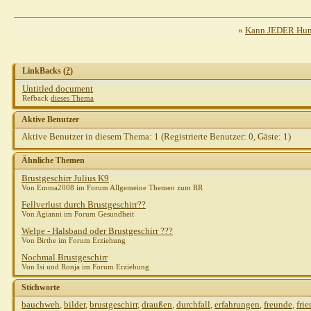
«
Kann JEDER Hund
LinkBacks (
?
)
Untitled document
Refback
dieses Thema
Aktive Benutzer
Aktive Benutzer in diesem Thema: 1
(Registrierte Benutzer: 0, Gäste: 1)
Ähnliche Themen
Brustgeschirr Julius K9
Von Emma2008 im Forum Allgemeine Themen zum RR
Fellverlust durch Brustgeschirr??
Von Agianni im Forum Gesundheit
Welpe - Halsband oder Brustgeschirr ???
Von Birthe im Forum Erziehung
Nochmal Brustgeschirr
Von Isi und Ronja im Forum Erziehung
Stichworte
bauchweh
,
bilder
,
brustgeschirr
,
draußen
,
durchfall
,
erfahrungen
,
freunde
,
frie