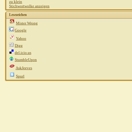
zu klein
Stichwortwolke anzeigen
Lesezeichen
Mister Wrong
Google
Yahoo
Digg
del.icio.us
StumbleUpon
AskJeeves
Spurl