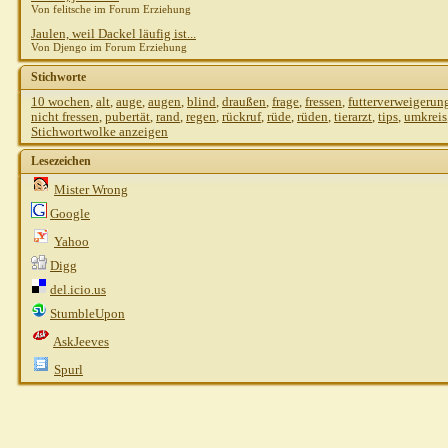
Von felitsche im Forum Erziehung
Jaulen, weil Dackel läufig ist...
Von Djengo im Forum Erziehung
Stichworte
10 wochen
,
alt
,
auge
,
augen
,
blind
,
draußen
,
frage
,
fressen
,
futterverweigerun
nicht fressen
,
pubertät
,
rand
,
regen
,
rückruf
,
rüde
,
rüden
,
tierarzt
,
tips
,
umkreis
Stichwortwolke anzeigen
Lesezeichen
Mister Wrong
Google
Yahoo
Digg
del.icio.us
StumbleUpon
AskJeeves
Spurl