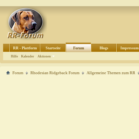
RR - Plattform
Startseite
Forum
Blogs
Impressum
Hilfe
Kalender
Aktionen
Forum
Rhodesian Ridgeback Forum
Allgemeine Themen zum RR