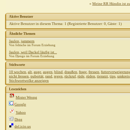
«
Meine RR Hündin ist zu
Aktive Benutzer
Aktive Benutzer in diesem Thema: 1
(Registrierte Benutzer: 0, Gäste: 1)
Ähnliche Themen
Jaulen, jammern
Von felitsche im Forum Erziehung
Jaulen, weil Dackel läufig ist...
Von Djengo im Forum Erziehung
Stichworte
10 wochen
,
alt
,
auge
,
augen
,
blind
,
draußen
,
frage
,
fressen
,
futterverweigerun
nicht fressen
,
pubertät
,
rand
,
regen
,
rückruf
,
rüde
,
rüden
,
tierarzt
,
tips
,
umkreis
Stichwortwolke anzeigen
Lesezeichen
Mister Wrong
Google
Yahoo
Digg
del.icio.us