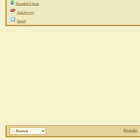
StumbleUpon
AskJeeves
Spurl
Kontakt