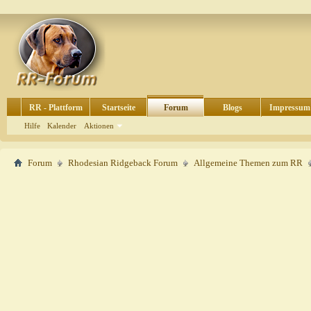
RR - Plattform
Startseite
Forum
Blogs
Impressum
Hilfe
Kalender
Aktionen
Forum
Rhodesian Ridgeback Forum
Allgemeine Themen zum RR