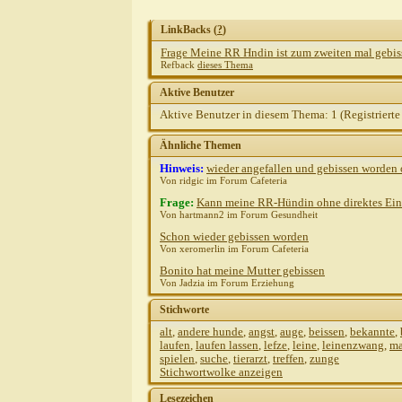
LinkBacks (
?
)
Frage Meine RR Hndin ist zum zweiten mal gebis
Refback
dieses Thema
Aktive Benutzer
Aktive Benutzer in diesem Thema: 1
(Registrierte
Ähnliche Themen
Hinweis:
wieder angefallen und gebissen worden
Von ridgic im Forum Cafeteria
Frage:
Kann meine RR-Hündin ohne direktes Ein
Von hartmann2 im Forum Gesundheit
Schon wieder gebissen worden
Von xeromerlin im Forum Cafeteria
Bonito hat meine Mutter gebissen
Von Jadzia im Forum Erziehung
Stichworte
alt
,
andere hunde
,
angst
,
auge
,
beissen
,
bekannte
,
laufen
,
laufen lassen
,
lefze
,
leine
,
leinenzwang
,
ma
spielen
,
suche
,
tierarzt
,
treffen
,
zunge
Stichwortwolke anzeigen
Lesezeichen