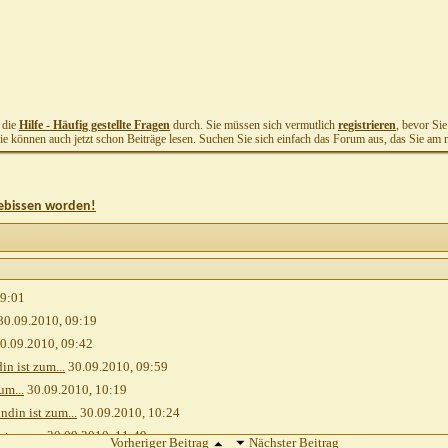
t die
Hilfe - Häufig gestellte Fragen
durch. Sie müssen sich vermutlich
registrieren
, bevor Si
Sie können auch jetzt schon Beiträge lesen. Suchen Sie sich einfach das Forum aus, das Sie am me
gebissen worden!
9:01
30.09.2010,
09:19
0.09.2010,
09:42
 ist zum...
30.09.2010,
09:59
um...
30.09.2010,
10:19
in ist zum...
30.09.2010,
10:24
t zum...
30.09.2010,
11:49
Vorheriger Beitrag
Nächster Beitrag