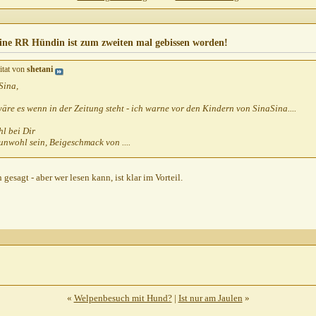
um...
30.09.2010,
11:48
10.2010,
22:26
ne RR Hündin ist zum zweiten mal gebissen worden!
.10.2010,
10:12
itat von
shetani
Sina,
äre es wenn in der Zeitung steht - ich warne vor den Kindern von SinaSina....
l bei Dir
unwohl sein, Beigeschmack von ....
gesagt - aber wer lesen kann, ist klar im Vorteil.
«
Welpenbesuch mit Hund?
|
Ist nur am Jaulen
»