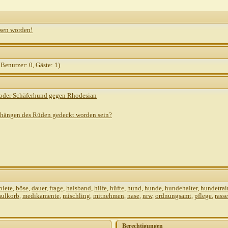
sen worden!
 Benutzer: 0, Gäste: 1)
 oder Schäferhund gegen Rhodesian
hängen des Rüden gedeckt worden sein?
biete
,
böse
,
dauer
,
frage
,
halsband
,
hilfe
,
hüfte
,
hund
,
hunde
,
hundehalter
,
hundetrai
ulkorb
,
medikamente
,
mischling
,
mitnehmen
,
nase
,
nrw
,
ordnungsamt
,
pflege
,
rasse
Berechtigungen