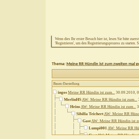
Wenn dies Ihr erster Besuch hier ist, lesen Sie bitte zuers
'Registrieren', um den Registrierungsprozess zu starten. 
Thema:
Meine RR Hündin ist zum zweiten mal 
Baum-Darstellung
ingos
Meine RR Hündin ist zum...
30.09.2010,
0
MerlinHS
AW: Meine RR Hündin ist zum...
Heins
AW: Meine RR Hündin ist zum...
3
Sibilla Teichert
AW: Meine RR Hündin
Gast
AW: Meine RR Hündin ist z
Lumpi001
AW: Meine RR Hünd
Gast
AW: Meine RR Hündin is