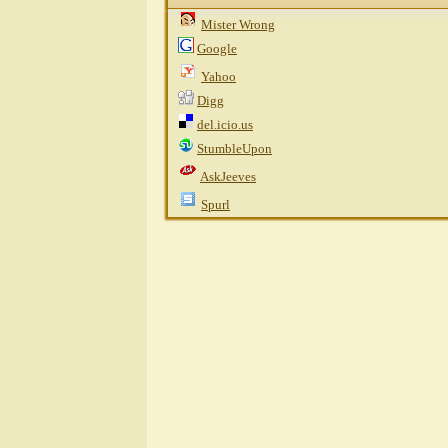
Mister Wrong
Google
Yahoo
Digg
del.icio.us
StumbleUpon
AskJeeves
Spurl