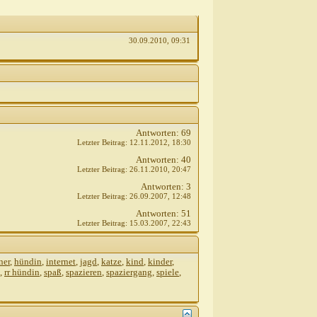
30.09.2010,
09:31
Antworten:
69
Letzter Beitrag:
12.11.2012,
18:30
Antworten:
40
Letzter Beitrag:
26.11.2010,
20:47
Antworten:
3
Letzter Beitrag:
26.09.2007,
12:48
Antworten:
51
Letzter Beitrag:
15.03.2007,
22:43
ner
,
hündin
,
internet
,
jagd
,
katze
,
kind
,
kinder
,
,
rr hündin
,
spaß
,
spazieren
,
spaziergang
,
spiele
,