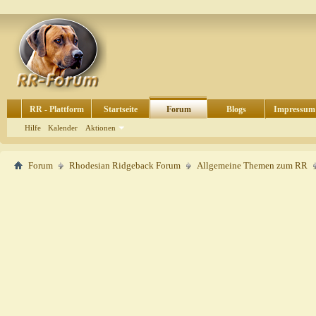
RR - Plattform
Startseite
Forum
Blogs
Impressum
Hilfe
Kalender
Aktionen
Forum
Rhodesian Ridgeback Forum
Allgemeine Themen zum RR