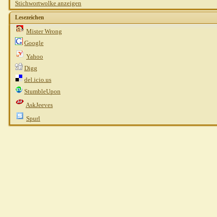
Stichwortwolke anzeigen
Lesezeichen
Mister Wrong
Google
Yahoo
Digg
del.icio.us
StumbleUpon
AskJeeves
Spurl