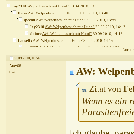
Joy2310
Welpenbesuch mit Hund?
30.09.2010,
13:35
Heins
AW: Welpenbesuch mit Hund?
30.09.2010,
13:40
spechti
AW: Welpenbesuch mit Hund?
30.09.2010,
13:59
Joy2310
AW: Welpenbesuch mit Hund?
30.09.2010,
14:12
elainee
AW: Welpenbesuch mit Hund?
30.09.2010,
14:13
Lausefix
AW: Welpenbesuch mit Hund?
30.09.2010,
14:16
Joy2310
AW: Welpenbesuch mit Hund?
30.09.2010,
14:20
Vorher
Heins
AW: Welpenbesuch mit Hund?
30.09.2010,
14:26
30.09.2010,
16:56
boerdy
AW: Welpenbesuch mit Hund?
30.09.2010,
14:39
Amy08
Joy2310
AW: Welpenbesuch mit Hund?
AW: Welpenb
30.09.2010,
14:
Gast
Feli
AW: Welpenbesuch mit Hund?
30.09.2010,
14:37
Gast
AW: Welpenbesuch mit Hund?
30.09.2010,
16:56
Zitat von
Fel
Heins
AW: Welpenbesuch mit Hund?
30.09.2010,
17:03
anando
AW: Welpenbesuch mit Hund?
30.09.2010,
17:40
Wenn es ein r
Gast
AW: Welpenbesuch mit Hund?
30.09.2010,
17:52
Parasitenfrei
Gast
AW: Welpenbesuch mit Hund?
30.09.2010,
17:54
Gast
AW: Welpenbesuch mit Hund?
30.09.2010,
18:24
Ich glaube, paras