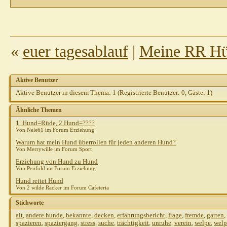
«
euer tagesablauf
|
Meine RR Hün
Aktive Benutzer
Aktive Benutzer in diesem Thema: 1
(Registrierte Benutzer: 0, Gäste: 1)
Ähnliche Themen
1. Hund=Rüde, 2.Hund=????
Von Nele61 im Forum Erziehung
Warum hat mein Hund überrollen für jeden anderen Hund?
Von Merrywille im Forum Sport
Erziehung von Hund zu Hund
Von Penfold im Forum Erziehung
Hund rettet Hund
Von 2 wilde Racker im Forum Cafeteria
Stichworte
alt
,
andere hunde
,
bekannte
,
decken
,
erfahrungsbericht
,
frage
,
fremde
,
garten
,
spazieren
,
spaziergang
,
stress
,
suche
,
trächtigkeit
,
unruhe
,
verein
,
welpe
,
welp