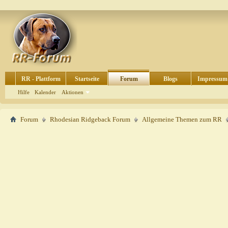
RR - Plattform
Startseite
Forum
Blogs
Impressum
Hilfe
Kalender
Aktionen
Forum
Rhodesian Ridgeback Forum
Allgemeine Themen zum RR