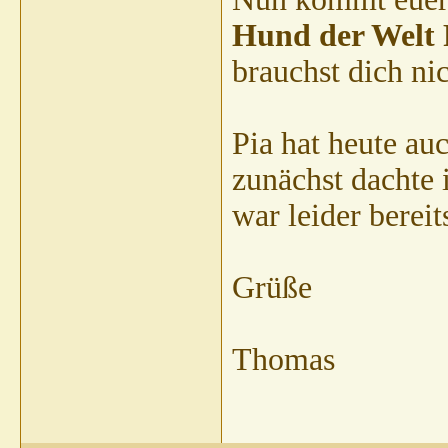
Thomas R
AW: 
Hund der Welt 
Penfold
AW:
Thomas
brauchst dich ni
Hein
B
G
Pia hat heute au
zunächst dachte i
war leider bereit
Grüße
Thomas