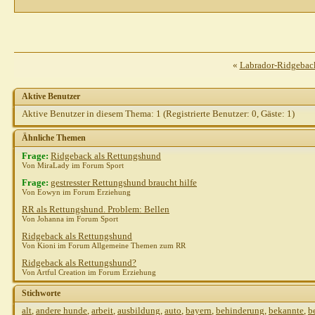
«
Labrador-Ridgebac
Aktive Benutzer
Aktive Benutzer in diesem Thema: 1
(Registrierte Benutzer: 0, Gäste: 1)
Ähnliche Themen
Frage:
Ridgeback als Rettungshund
Von MiraLady im Forum Sport
Frage:
gestresster Rettungshund braucht hilfe
Von Eowyn im Forum Erziehung
RR als Rettungshund. Problem: Bellen
Von Johanna im Forum Sport
T
Ridgeback als Rettungshund
Von Kioni im Forum Allgemeine Themen zum RR
Franky
AW: Rettungshund
06.10.2010,
01:26
Ridgeback als Rettungshund?
Von Artful Creation im Forum Erziehung
Thomas R
AW: Rettungshund
06.10.2010,
08:27
Eva57
AW: Rettungshund
06.10.2010,
09:13
Stichworte
Thomas R
AW: Rettungshund
06.10.2010,
09:36
alt
,
andere hunde
,
arbeit
,
ausbildung
,
auto
,
bayern
,
behinderung
,
bekannte
,
b