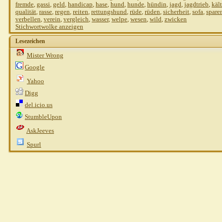
fremde
,
gassi
,
geld
,
handicap
,
hase
,
hund
,
hunde
,
hündin
,
jagd
,
jagdtrieb
,
käl
qualität
,
rasse
,
regen
,
reiten
,
rettungshund
,
rüde
,
rüden
,
sicherheit
,
sofa
,
spare
verbellen
,
verein
,
vergleich
,
wasser
,
welpe
,
wesen
,
wild
,
zwicken
Stichwortwolke anzeigen
Lesezeichen
Mister Wrong
Google
Yahoo
Digg
del.icio.us
StumbleUpon
AskJeeves
Spurl