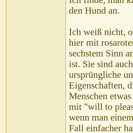
Thomas R
AW: 
den Hund an.
Weitere Beitr
Franky
AW: Rettungshund
06.10.2010,
01:26
Thomas R
AW: Rettungshund
06.10.2010,
08:27
Ich weiß nicht, 
Eva57
AW: Rettungshund
06.10.2010,
09:13
Thomas R
AW: Rettungshund
06.10.2010,
09:36
hier mit rosarot
sechstem Sinn an
ist. Sie sind auc
ursprüngliche u
Eigenschaften, 
Menschen etwas 
mit "will to plea
wenn man einem 
Fall einfacher h