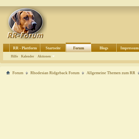
RR - Plattform
Startseite
Forum
Blogs
Impressum
Hilfe
Kalender
Aktionen
Forum
Rhodesian Ridgeback Forum
Allgemeine Themen zum RR