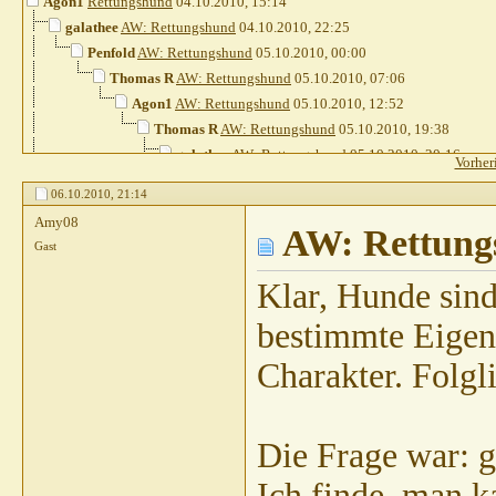
Agon1
Rettungshund
04.10.2010,
15:14
galathee
AW: Rettungshund
04.10.2010,
22:25
Penfold
AW: Rettungshund
05.10.2010,
00:00
Thomas R
AW: Rettungshund
05.10.2010,
07:06
Agon1
AW: Rettungshund
05.10.2010,
12:52
Thomas R
AW: Rettungshund
05.10.2010,
19:38
galathee
AW: Rettungshund
05.10.2010,
20:16
Vorher
Divus07
AW: Rettungshund
05.10.2010,
20:46
06.10.2010,
21:14
Thomas R
AW: Rettungshund
05.10.2010,
21
Amy08
Penfold
AW: Rettung
AW: Rettungshund
05.10.2010,
2
Gast
Gast
AW: Rettungshund
05.10.2010,
20:43
baerbel.baumann
AW: Rettungshund
06.10.201
Klar, Hunde sind
Thomas R
AW: Rettungshund
06.10.2010,
11
bestimmte Eigen
Chappyxxs
AW: Rettungshund
06.10.201
Thomas R
AW: Rettungshund
06.10.
Charakter. Folgl
Gast
AW: Rettungshund
06.10.20
Thomas R
AW: Rettungshund
Penfold
AW: Rettungshund
Die Frage war: g
Thomas R
AW: Rettun
Ich finde, man k
Penfold
AW: Rettu