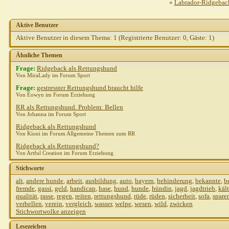
«
Labrador-Ridgebac
Aktive Benutzer
Aktive Benutzer in diesem Thema: 1
(Registrierte Benutzer: 0, Gäste: 1)
Ähnliche Themen
Frage:
Ridgeback als Rettungshund
Von MiraLady im Forum Sport
Frage:
gestresster Rettungshund braucht hilfe
Von Eowyn im Forum Erziehung
RR als Rettungshund. Problem: Bellen
Von Johanna im Forum Sport
Ridgeback als Rettungshund
Von Kioni im Forum Allgemeine Themen zum RR
Ridgeback als Rettungshund?
Von Artful Creation im Forum Erziehung
Stichworte
alt
,
andere hunde
,
arbeit
,
ausbildung
,
auto
,
bayern
,
behinderung
,
bekannte
,
b
fremde
,
gassi
,
geld
,
handicap
,
hase
,
hund
,
hunde
,
hündin
,
jagd
,
jagdtrieb
,
käl
qualität
,
rasse
,
regen
,
reiten
,
rettungshund
,
rüde
,
rüden
,
sicherheit
,
sofa
,
spare
verbellen
,
verein
,
vergleich
,
wasser
,
welpe
,
wesen
,
wild
,
zwicken
Stichwortwolke anzeigen
Lesezeichen