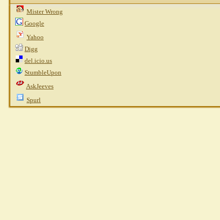
Mister Wrong
Google
Yahoo
Digg
del.icio.us
StumbleUpon
AskJeeves
Spurl