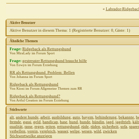
«
Labrador-Ridgebac
Aktive Benutzer
Aktive Benutzer in diesem Thema: 1
(Registrierte Benutzer: 0, Gäste: 1)
Ähnliche Themen
Frage:
Ridgeback als Rettungshund
Von MiraLady im Forum Sport
Frage:
gestresster Rettungshund braucht hilfe
Von Eowyn im Forum Erziehung
RR als Rettungshund. Problem: Bellen
Von Johanna im Forum Sport
Ridgeback als Rettungshund
Von Kioni im Forum Allgemeine Themen zum RR
Ridgeback als Rettungshund?
Von Artful Creation im Forum Erziehung
Stichworte
alt
,
andere hunde
,
arbeit
,
ausbildung
,
auto
,
bayern
,
behinderung
,
bekannte
,
b
fremde
,
gassi
,
geld
,
handicap
,
hase
,
hund
,
hunde
,
hündin
,
jagd
,
jagdtrieb
,
käl
qualität
,
rasse
,
regen
,
reiten
,
rettungshund
,
rüde
,
rüden
,
sicherheit
,
sofa
,
spare
verbellen
,
verein
,
vergleich
,
wasser
,
welpe
,
wesen
,
wild
,
zwicken
Stichwortwolke anzeigen