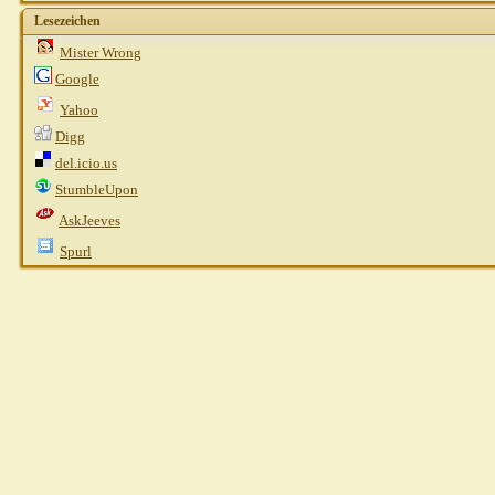
Lesezeichen
Mister Wrong
Google
Yahoo
Digg
del.icio.us
StumbleUpon
AskJeeves
Spurl