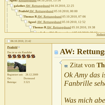
Agon1
Rettungshund
04.10.2010,
15:14
galathee
AW: Rettungshund
04.10.2010,
22:25
Penfold
AW: Rettungshund
05.10.2010,
00:00
Thomas R
AW: Rettungshund
05.10.2010,
07:06
Agon1
AW: Rettungshund
05.10.2010,
12:52
Thomas R
AW: Rettungshund
05.10.2010,
19:38
galathee
AW: Rettungshund
05.10.2010,
20:16
Vorher
Divus07
AW: Rettungshund
05.10.2010,
20:46
06.10.2010,
21:42
Thomas R
AW: Rettungshund
05.10.2010,
21
Penfold
Penfold
AW: Rettung
AW: Rettungshund
05.10.2010,
2
Das ist so ein Kandidat
Gast
AW: Rettungshund
05.10.2010,
20:43
baerbel.baumann
AW: Rettungshund
06.10.201
Zitat von
Th
Thomas R
AW: Rettungshund
06.10.2010,
11
Chappyxxs
AW: Rettungshund
06.10.201
Ok Amy das is
Registriert seit
26.12.2009
Thomas R
AW: Rettungshund
06.10.
Ort
Dortmund
Fanbrille seh
Gast
AW: Rettungshund
06.10.20
Beiträge
3.521
Thomas R
AW: Rettungshund
Penfold
AW: Rettungshun
Thomas R
AW: Rettun
Was mich aber
Penfold
AW: Rettu