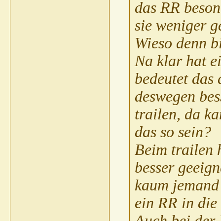
das RR beson
Thomas R
AW: 
Penfold
AW:
sie weniger g
Thomas
Wieso denn bi
Weite
Franky
AW: Rettungshund
06.10.2010,
01:26
Na klar hat e
Thomas R
AW: Rettungshund
06.10.2010,
08:27
bedeutet das 
Eva57
AW: Rettungshund
06.10.2010,
09:13
Thomas R
AW: Rettungshund
06.10.2010,
09:36
deswegen bess
trailen, da k
das so sein?
Beim trailen 
besser geeign
kaum jemand w
ein RR in die
Auch bei der