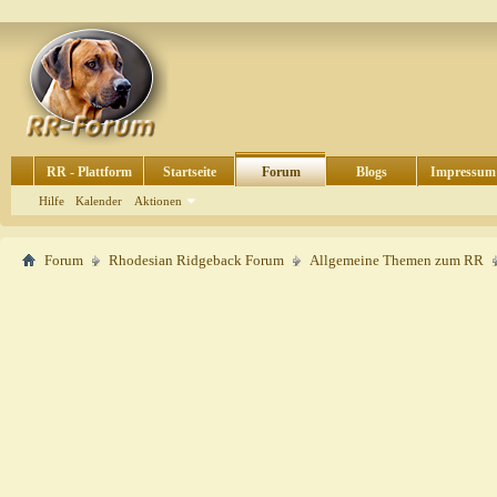
RR - Plattform
Startseite
Forum
Blogs
Impressum
Hilfe
Kalender
Aktionen
Forum
Rhodesian Ridgeback Forum
Allgemeine Themen zum RR