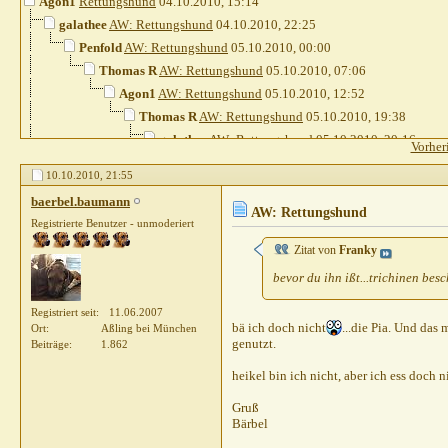
Agon1
Rettungshund
04.10.2010,
15:14
galathee
AW: Rettungshund
04.10.2010,
22:25
Penfold
AW: Rettungshund
05.10.2010,
00:00
Thomas R
AW: Rettungshund
05.10.2010,
07:06
Agon1
AW: Rettungshund
05.10.2010,
12:52
Thomas R
AW: Rettungshund
05.10.2010,
19:38
galathee
AW: Rettungshund
05.10.2010,
20:16
Vorher
Divus07
AW: Rettungshund
05.10.2010,
20:46
10.10.2010,
21:55
Thomas R
AW: Rettungshund
05.10.2010,
21
baerbel.baumann
Penfold
AW: Rettungshund
05.10.2010,
2
AW: Rettungshund
Registrierte Benutzer - unmoderiert
Gast
AW: Rettungshund
05.10.2010,
20:43
Zitat von
Franky
baerbel.baumann
AW: Rettungshund
06.10.201
Thomas R
AW: Rettungshund
bevor du ihn ißt...trichinen bes
06.10.2010,
11
Chappyxxs
AW: Rettungshund
06.10.201
Registriert seit
11.06.2007
Thomas R
AW: Rettungshund
06.10.
bä ich doch nicht
...die Pia. Und das
Ort
Aßling bei München
genutzt.
Beiträge
1.862
Gast
AW: Rettungshund
06.10.20
Thomas R
AW: Rettungshund
heikel bin ich nicht, aber ich ess doch nic
Penfold
AW: Rettungshund
Gruß
Thomas R
AW: Rettun
Bärbel
Penfold
AW: Rettu