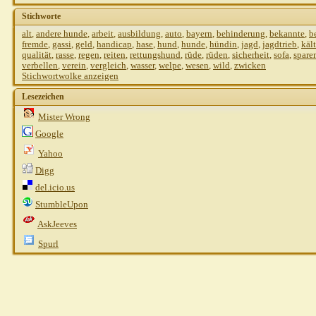
Stichworte
alt
,
andere hunde
,
arbeit
,
ausbildung
,
auto
,
bayern
,
behinderung
,
bekannte
,
b
fremde
,
gassi
,
geld
,
handicap
,
hase
,
hund
,
hunde
,
hündin
,
jagd
,
jagdtrieb
,
käl
qualität
,
rasse
,
regen
,
reiten
,
rettungshund
,
rüde
,
rüden
,
sicherheit
,
sofa
,
spare
verbellen
,
verein
,
vergleich
,
wasser
,
welpe
,
wesen
,
wild
,
zwicken
Stichwortwolke anzeigen
Lesezeichen
Mister Wrong
Google
Yahoo
Digg
del.icio.us
StumbleUpon
AskJeeves
T
Spurl
Franky
AW: Rettungshund
06.10.2010,
01:26
Thomas R
AW: Rettungshund
06.10.2010,
08:27
Eva57
AW: Rettungshund
06.10.2010,
09:13
Thomas R
AW: Rettungshund
06.10.2010,
09:36