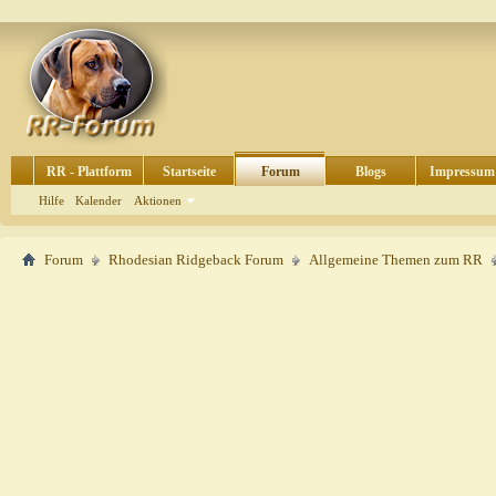
RR - Plattform
Startseite
Forum
Blogs
Impressum
Hilfe
Kalender
Aktionen
Forum
Rhodesian Ridgeback Forum
Allgemeine Themen zum RR