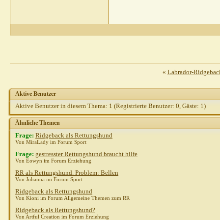
Thomas R
AW: 
Penfold
AW:
Thomas
Hein
B
G
«
Labrador-Ridgebac
Aktive Benutzer
Aktive Benutzer in diesem Thema: 1
(Registrierte Benutzer: 0, Gäste: 1)
Ähnliche Themen
Frage:
Ridgeback als Rettungshund
Von MiraLady im Forum Sport
Frage:
gestresster Rettungshund braucht hilfe
Von Eowyn im Forum Erziehung
RR als Rettungshund. Problem: Bellen
Von Johanna im Forum Sport
Ridgeback als Rettungshund
Von Kioni im Forum Allgemeine Themen zum RR
Ridgeback als Rettungshund?
Von Artful Creation im Forum Erziehung