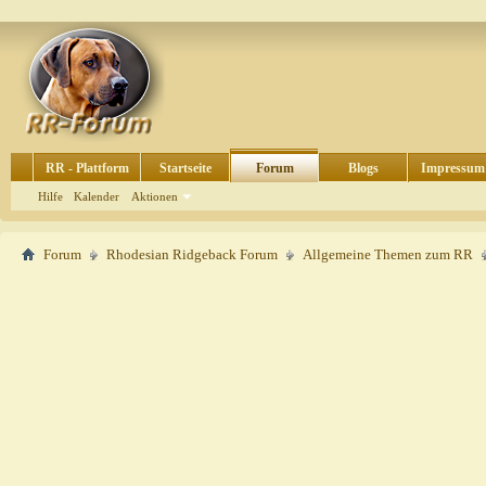
RR - Plattform
Startseite
Forum
Blogs
Impressum
Hilfe
Kalender
Aktionen
Forum
Rhodesian Ridgeback Forum
Allgemeine Themen zum RR