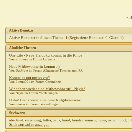
«
H
Aktive Benutzer
Aktive Benutzer in diesem Thema: 1
(Registrierte Benutzer: 0, Gäste: 1)
Ähnliche Themen
One Life - Neue Tierdoku kommt in die Kinos
Von shirotora im Forum Cafeteria
Neue Mitbewohnerin kommt :-)
Von DasMojo im Forum Allgemeine Themen zum RR
Kommt es mir nur so vor?
Von Lumpi001 im Forum Gesundheit
Wir haben wieder eine Mitbewohnerin! - Nayla!
Von Nayla im Forum Vorstellungen
Huhu! Hier kommt eine neue Ridgibesessene
Von minico im Forum Vorstellungen
Stichworte
abschied
,
erziehung
,
futter
,
haus
,
hund
,
hündin
,
namen
,
neuer
,
neuer hund
,
rr
Stichwortwolke anzeigen