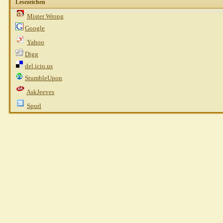
Lesezeichen
Mister Wrong
Google
Yahoo
Digg
del.icio.us
StumbleUpon
AskJeeves
Spurl