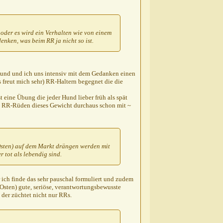
oder es wird ein Verhalten wie von einem
nken, was beim RR ja nicht so ist.
eund und ich uns intensiv mit dem Gedanken einen
 freut mich sehr) RR-Haltern begegnet die die
 eine Übung die jeder Hund lieber früh als spät
n RR-Rüden dieses Gewicht durchaus schon mit ~
(Osten) auf dem Markt drängen werden mit
 tot als lebendig sind.
 ich finde das sehr pauschal formuliert und zudem
(Osten) gute, seriöse, verantwortungsbewusste
der züchtet nicht nur RRs.