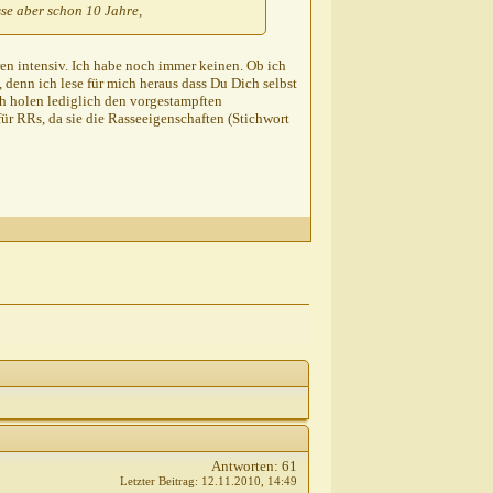
sse aber schon 10 Jahre,
ren intensiv. Ich habe noch immer keinen. Ob ich
 denn ich lese für mich heraus dass Du Dich selbst
ch holen lediglich den vorgestampften
ür RRs, da sie die Rasseeigenschaften (Stichwort
Antworten:
61
Letzter Beitrag:
12.11.2010,
14:49