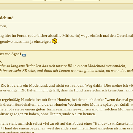
3:55
dehund
0,
14:13
men,
10,
15:23
ing hier im Forum (oder bisher als stille Mitleserin) wage einfach mal den Querein
.10.2010,
17:34
Irgendwo muss man ja einsteigen
.
010,
18:26
itat von
Agon1
.2010,
12:57
o,
habe so langsam Bedenken das sich unsere RR in einem Modehund verwandeln,
ch immer mehr RR sehe, und dann mit Leuten wo man gleich denkt, na wenn das mal 
,
19:06
19:46
r RR ist bereits ein Modehund, und nicht erst auf dem Weg dahin. Dies meine ich völ
ss es einigen RR Haltern nicht gefällt, dass ihr Hund rassetechnisch keine Ausnahm
12:50
:39
h regelmäßig Hundehalter mit ihren Hunden, bei denen ich denke "wenn das mal gu
ch diesen Hundehaltern und deren Hunden Wochen oder Monate später per Zufall w
10,
20:49
dieren, da sie zu einem guten Team zusammen gewachsen sind. In solchen Moment
:46
hlüsse gezogen zu haben, ohne Hintergründe o.ä. zu kennen.
.2010,
11:44
tens stellt man sich selbst viel zu oft auf das Podest eines "Hunde- bzw. Rassekenn
10.2010,
12:25
+ Hund die einem begegnen, weil die anders mit ihrem Hund umgehen als man es selb
um anderen unfair ist.