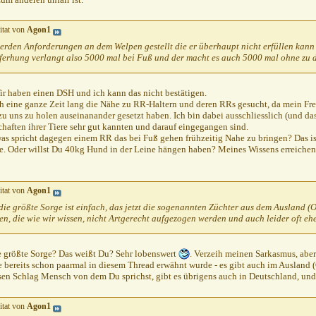
:05
itat von
Agon1
1:41
erden Anforderungen an dem Welpen gestellt die er überhaupt nicht erfüllen kann 
1:42
ferhung verlangt also 5000 mal bei Fuß und der macht es auch 5000 mal ohne zu de
2010,
12:12
28.10.2010,
12:49
Wir haben einen DSH und ich kann das nicht bestätigen.
h eine ganze Zeit lang die Nähe zu RR-Haltern und deren RRs gesucht, da mein Fr
 uns zu holen auseinanander gesetzt haben. Ich bin dabei ausschliesslich (und das
haften ihrer Tiere sehr gut kannten und darauf eingegangen sind.
s spricht dagegen einem RR das bei Fuß gehen frühzeitig Nahe zu bringen? Das ist
e. Oder willst Du 40kg Hund in der Leine hängen haben? Meines Wissens erreiche
itat von
Agon1
die größte Sorge ist einfach, das jetzt die sogenannten Züchter aus dem Ausland 
n, die wie wir wissen, nicht Artgerecht aufgezogen werden und auch leider oft eher
e größte Sorge? Das weißt Du? Sehr lobenswert
. Verzeih meinen Sarkasmus, aber
e bereits schon paarmal in diesem Thread erwähnt wurde - es gibt auch im Ausland 
sen Schlag Mensch von dem Du sprichst, gibt es übrigens auch in Deutschland, und 
itat von
Agon1