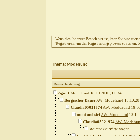
Wenn dies Ihr erster Besuch hier ist, lesen Sie bitte zuers
'Registrieren', um den Registrierungsprozess zu starten. 
Thema:
Modehund
Baum-Darstellung
Agon1
Modehund
18.10.2010,
11:34
Bergischer Bauer
AW: Modehund
18.10.20
Claudia05021974
AW: Modehund
18.1
moni und siri
AW: Modehund
18.10
Claudia05021974
AW: Modehu
Weitere Beiträge folgen...
Eva57
AW: Modehund
18.10.2010,