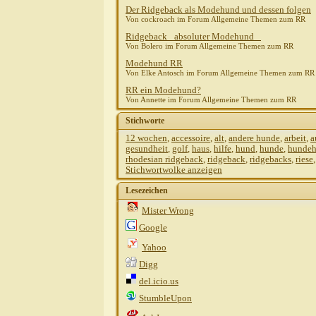
Der Ridgeback als Modehund und dessen folgen
Von cockroach im Forum Allgemeine Themen zum RR
Ridgeback_ absoluter Modehund _
Von Bolero im Forum Allgemeine Themen zum RR
Modehund RR
Von Elke Antosch im Forum Allgemeine Themen zum RR
RR ein Modehund?
Von Annette im Forum Allgemeine Themen zum RR
Stichworte
12 wochen
,
accessoire
,
alt
,
andere hunde
,
arbeit
,
a
gesundheit
,
golf
,
haus
,
hilfe
,
hund
,
hunde
,
hundeh
rhodesian ridgeback
,
ridgeback
,
ridgebacks
,
riese
Stichwortwolke anzeigen
Lesezeichen
Mister Wrong
Google
Yahoo
Digg
del.icio.us
StumbleUpon