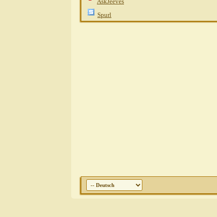
AskJeeves
Spurl