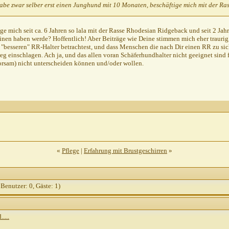
habe zwar selber erst einen Junghund mit 10 Monaten, beschäftige mich mit der Ra
ige mich seit ca. 6 Jahren so lala mit der Rasse Rhodesian Ridgeback und seit 2 Jah
einen haben werde? Hoffentlich! Aber Beiträge wie Deine stimmen mich eher traurig,
r "besseren" RR-Halter betrachtest, und dass Menschen die nach Dir einen RR zu si
einschlagen. Ach ja, und das allen voran Schäferhundhalter nicht geeignet sind f
rsam) nicht unterscheiden können und/oder wollen.
«
Pflege
|
Erfahrung mit Brustgeschirren
»
 Benutzer: 0, Gäste: 1)
....