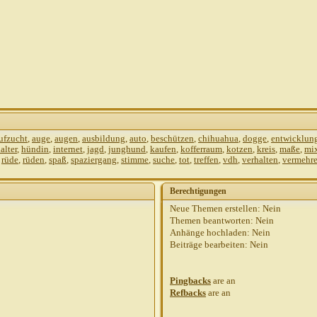
ufzucht
,
auge
,
augen
,
ausbildung
,
auto
,
beschützen
,
chihuahua
,
dogge
,
entwicklun
alter
,
hündin
,
internet
,
jagd
,
junghund
,
kaufen
,
kofferraum
,
kotzen
,
kreis
,
maße
,
mi
,
rüde
,
rüden
,
spaß
,
spaziergang
,
stimme
,
suche
,
tot
,
treffen
,
vdh
,
verhalten
,
vermehre
Berechtigungen
Neue Themen erstellen:
Nein
Themen beantworten:
Nein
Anhänge hochladen:
Nein
Beiträge bearbeiten:
Nein
Pingbacks
are
an
Refbacks
are
an