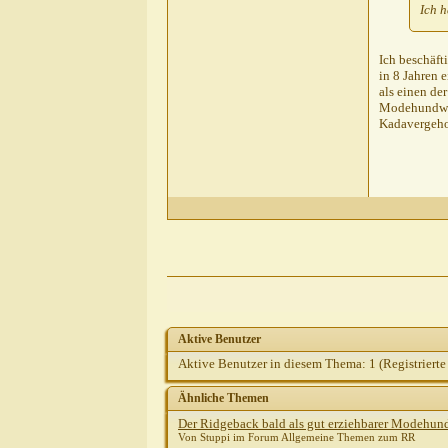
Ich 
Ich beschäft
in 8 Jahren 
als einen de
Modehundweg 
Kadavergeho
Aktive Benutzer
Aktive Benutzer in diesem Thema: 1
(Registrierte
Ähnliche Themen
Der Ridgeback bald als gut erziehbarer Modehund.
Von Stuppi im Forum Allgemeine Themen zum RR