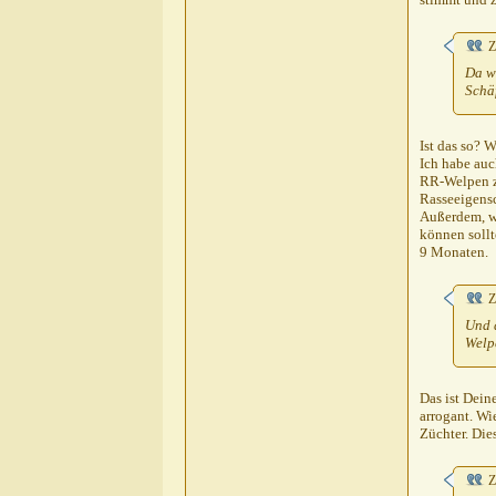
Ambivalenz
AW: Modehund
27.10.2010,
15
Z
shirotora
AW: Modehund
28.10.2010,
1
Da w
Heins
AW: Modehund
28.10.2010,
1
Schä
shirotora
AW: Modehund
28.10.
coramadden
AW: Modehund
Ist das so? 
Ich habe auc
RR-Welpen zu
Rasseeigensc
Außerdem, wa
können sollt
9 Monaten.
Z
Und 
Welpe
Das ist Dein
arrogant. Wi
Züchter. Die
Z