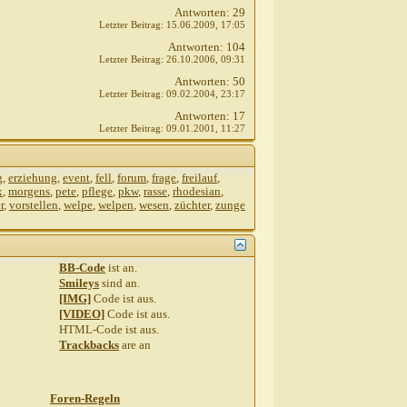
Antworten:
29
Letzter Beitrag:
15.06.2009,
17:05
Antworten:
104
Letzter Beitrag:
26.10.2006,
09:31
Antworten:
50
Letzter Beitrag:
09.02.2004,
23:17
Antworten:
17
Letzter Beitrag:
09.01.2001,
11:27
g
,
erziehung
,
event
,
fell
,
forum
,
frage
,
freilauf
,
x
,
morgens
,
pete
,
pflege
,
pkw
,
rasse
,
rhodesian
,
r
,
vorstellen
,
welpe
,
welpen
,
wesen
,
züchter
,
zunge
BB-Code
ist
an
.
Smileys
sind
an
.
[IMG]
Code ist
aus
.
[VIDEO]
Code ist
aus
.
HTML-Code ist
aus
.
Trackbacks
are
an
Foren-Regeln