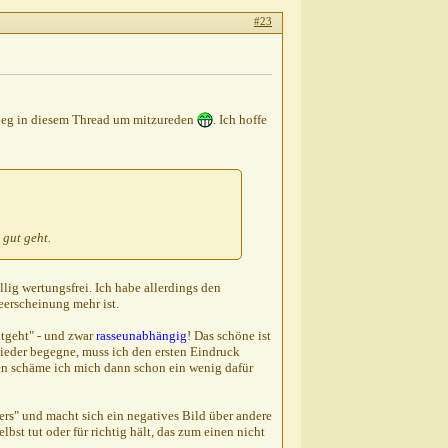
#23
stieg in diesem Thread um mitzureden
. Ich hoffe
gut geht.
lig wertungsfrei. Ich habe allerdings den
eerscheinung mehr ist.
tgeht" - und zwar
rasseunabhängig
! Das schöne ist
ieder begegne, muss ich den ersten Eindruck
en schäme ich mich dann schon ein wenig dafür
ers" und macht sich ein negatives Bild über andere
st tut oder für richtig hält, das zum einen nicht