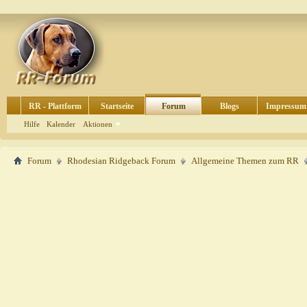
RR - Plattform
Startseite
Forum
Blogs
Impressum
Hilfe
Kalender
Aktionen
Forum
Rhodesian Ridgeback Forum
Allgemeine Themen zum RR