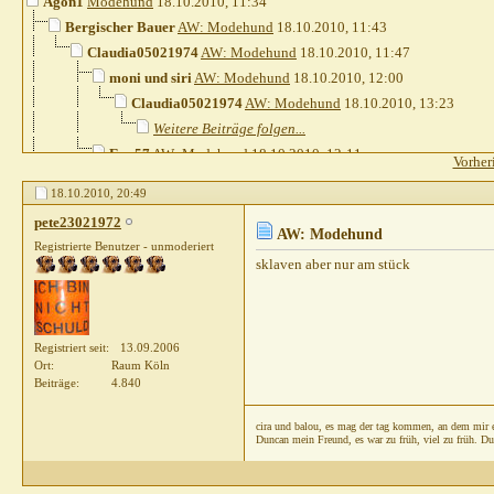
Agon1
Modehund
18.10.2010,
11:34
Bergischer Bauer
AW: Modehund
18.10.2010,
11:43
Claudia05021974
AW: Modehund
18.10.2010,
11:47
moni und siri
AW: Modehund
18.10.2010,
12:00
Claudia05021974
AW: Modehund
18.10.2010,
13:23
Weitere Beiträge folgen...
Eva57
AW: Modehund
18.10.2010,
12:11
Vorher
Lausefix
AW: Modehund
18.10.2010,
11:59
18.10.2010,
20:49
Heins
AW: Modehund
18.10.2010,
12:13
pete23021972
Steph821
AW: Modehund
18.10.2010,
13:55
AW: Modehund
Registrierte Benutzer - unmoderiert
phoenixx
AW: Modehund
18.10.2010,
14:13
sklaven aber nur am stück
sab215
AW: Modehund
18.10.2010,
15:23
FUNtasticjoy
AW: Modehund
18.10.2010,
17:34
Gast
AW: Modehund
18.10.2010,
18:26
Registriert seit
13.09.2006
Weitere Beiträge folgen...
Ort
Raum Köln
Bonsai
AW: Modehund
20.10.2010,
12:57
Beiträge
4.840
Weitere Beiträge folgen...
cira und balou, es mag der tag kommen, an dem mir eu
Gast
AW: Modehund
18.10.2010,
19:06
Duncan mein Freund, es war zu früh, viel zu früh. Du 
Weitere Beiträge folgen...
ara
AW: Modehund
18.10.2010,
19:46