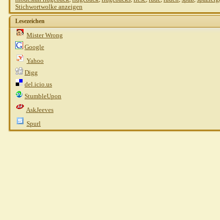
Stichwortwolke anzeigen
Lesezeichen
Mister Wrong
Google
Yahoo
Digg
del.icio.us
StumbleUpon
AskJeeves
Spurl