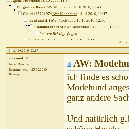
Agon1
Modehund
18.10.2010,
11:34
Bergischer Bauer
AW: Modehund
18.10.2010,
11:43
Claudia05021974
AW: Modehund
18.10.2010,
11:47
moni und siri
AW: Modehund
18.10.2010,
12:00
Claudia05021974
AW: Modehund
18.10.2010,
13:23
Weitere Beiträge folgen...
Eva57
AW: Modehund
18.10.2010,
12:11
Vorher
Lausefix
AW: Modehund
18.10.2010,
11:59
21.10.2010,
12:17
Heins
AW: Modehund
18.10.2010,
12:13
shermad1
Steph821
AW: Modehund
18.10.2010,
AW: Modeh
13:55
Neuer Benutzer
phoenixx
AW: Modehund
18.10.2010,
14:13
Registriert seit
25.05.2010
sab215
AW: Modehund
18.10.2010,
15:23
ich finde es scho
Beiträge
15
FUNtasticjoy
AW: Modehund
18.10.2010,
17:34
Modehund angese
Gast
AW: Modehund
18.10.2010,
18:26
Weitere Beiträge folgen...
ganz andere Sache
Bonsai
AW: Modehund
20.10.2010,
12:57
Gast
AW: Modehund
20.10.2010,
13:15
Gast
AW: Modehund
20.10.2010,
13:53
Und natürlich gi
Heins
AW: Modehund
20.10.2010,
15:18
schöne Hunde
Penfold
AW: Modehund
20.10.2010,
19:33