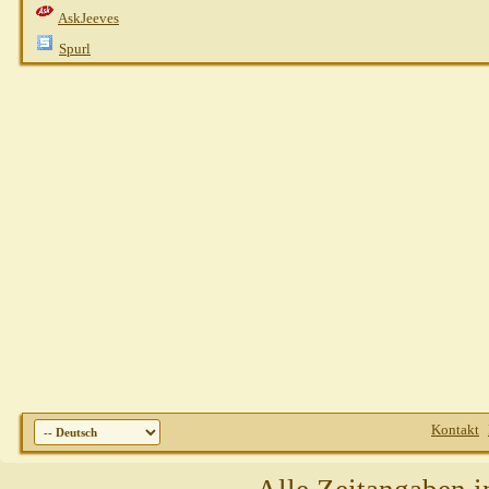
AskJeeves
Spurl
Kontakt