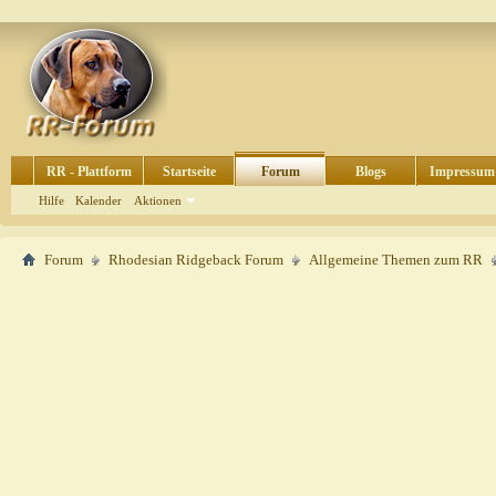
RR - Plattform
Startseite
Forum
Blogs
Impressum
Hilfe
Kalender
Aktionen
Forum
Rhodesian Ridgeback Forum
Allgemeine Themen zum RR