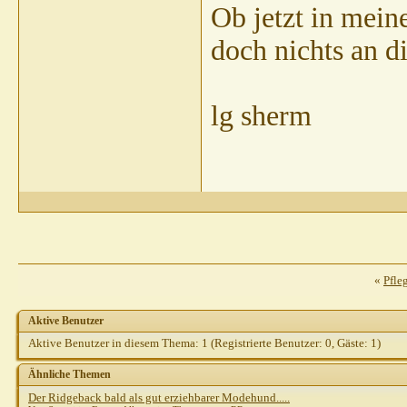
coramadden
AW: Modehund
28.10.2010,
12:49
Ob jetzt in mei
doch nichts an di
lg sherm
«
Pfle
Aktive Benutzer
Aktive Benutzer in diesem Thema: 1
(Registrierte Benutzer: 0, Gäste: 1)
Ähnliche Themen
Der Ridgeback bald als gut erziehbarer Modehund.....