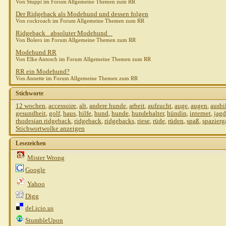
Von Stuppi im Forum Allgemeine Themen zum RR
Der Ridgeback als Modehund und dessen folgen
Von cockroach im Forum Allgemeine Themen zum RR
Ridgeback_ absoluter Modehund _
Von Bolero im Forum Allgemeine Themen zum RR
Modehund RR
Von Elke Antosch im Forum Allgemeine Themen zum RR
RR ein Modehund?
Von Annette im Forum Allgemeine Themen zum RR
Stichworte
12 wochen
,
accessoire
,
alt
,
andere hunde
,
arbeit
,
aufzucht
,
auge
,
augen
,
ausbi
gesundheit
,
golf
,
haus
,
hilfe
,
hund
,
hunde
,
hundehalter
,
hündin
,
internet
,
jagd
rhodesian ridgeback
,
ridgeback
,
ridgebacks
,
riese
,
rüde
,
rüden
,
spaß
,
spazier
Stichwortwolke anzeigen
Lesezeichen
Mister Wrong
Google
Yahoo
Digg
del.icio.us
StumbleUpon