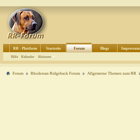
RR - Plattform
Startseite
Forum
Blogs
Impressum
Hilfe
Kalender
Aktionen
Forum
Rhodesian Ridgeback Forum
Allgemeine Themen zum RR