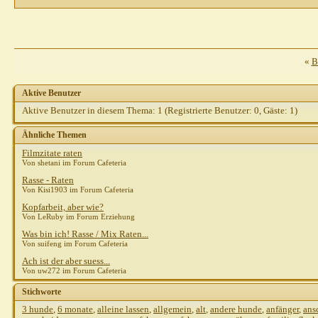
Mysteri
Mireille
AW:
nadel
AW: RR hat es mir
«
B
Gast
AW: RR hat es 
Stefanie R.
AW: 
Aktive Benutzer
Gast
AW: RR 
Aktive Benutzer in diesem Thema: 1
(Registrierte Benutzer: 0, Gäste: 1)
shirotor
Gast
AW: RR 
Ähnliche Themen
atigrada
Filmzitate raten
Von shetani im Forum Cafeteria
Gast
Rasse - Raten
Gast
Von Kisi1903 im Forum Cafeteria
P
Kopfarbeit, aber wie?
Von LeRuby im Forum Erziehung
Was bin ich! Rasse / Mix Raten...
Von suifeng im Forum Cafeteria
Ach ist der aber suess...
Von uw272 im Forum Cafeteria
Stichworte
3 hunde
,
6 monate
,
alleine lassen
,
allgemein
,
alt
,
andere hunde
,
anfänger
,
ans