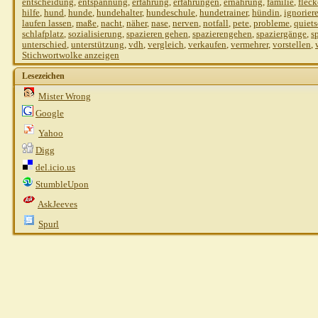
entscheidung
,
entspannung
,
erfahrung
,
erfahrungen
,
ernährung
,
familie
,
flec
hilfe
,
hund
,
hunde
,
hundehalter
,
hundeschule
,
hundetrainer
,
hündin
,
ignorier
laufen lassen
,
maße
,
nacht
,
näher
,
nase
,
nerven
,
notfall
,
pete
,
probleme
,
quiet
schlafplatz
,
sozialisierung
,
spazieren gehen
,
spazierengehen
,
spaziergänge
,
s
unterschied
,
unterstützung
,
vdh
,
vergleich
,
verkaufen
,
vermehrer
,
vorstellen
,
Stichwortwolke anzeigen
Lesezeichen
Mister Wrong
Google
Yahoo
Digg
del.icio.us
StumbleUpon
AskJeeves
Spurl