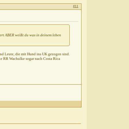
#11
e wert ABER weißt du was in deinem leben
end Leute, die mit Hund ins UK gezogen sind.
erste RR Wachulke sogar nach Costa Rica
25
55
1