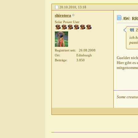
phoenixx
AW: RR hat e
20.10.2010,
13:18
Heins
AW: RR hat e
shirotora
pete23021972
AW: RR 
Solar Power User
Gast
AW: RR
Z
pete23
ich h
Div
passi
pet
Registriert seit
26.08.2008
Ort
Edinburgh
Gueldet nicht
Hei
Beiträge
3.850
Hier gibt es
Lau
mitgenommen
Some creatur