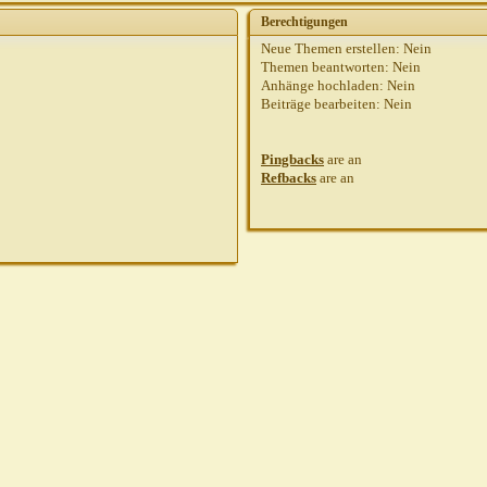
shirotora
AW: RR hat es mir angetant...
20.10.2010,
13:18
Berechtigungen
Gast
AW: RR hat es mir angetant...
19.10.2010,
20:48
Neue Themen erstellen:
Nein
atigrada
AW: RR hat es mir angetant...
19.10.2010,
20:59
Themen beantworten:
Nein
Anhänge hochladen:
Nein
Gast
AW: RR hat es mir angetant...
19.10.2010,
21:13
Beiträge bearbeiten:
Nein
Gast
AW: RR hat es mir angetant...
19.10.2010,
21:45
Penfold
AW: RR hat es mir angetant...
19.10.2010,
22:05
Pingbacks
are
an
Gast
AW: RR hat es mir angetant...
19.10.2010,
22:15
Refbacks
are
an
Penfold
AW: RR hat es mir angetant...
19.10.2010
Thomas R
AW: RR hat es mir angetant...
20.1
Fauli
AW: RR hat es mir angetant...
20.10.
Gast
AW: RR hat es mir angetant...
20.10.
Penfold
AW: RR hat es mir angetant...
Gast
AW: RR hat es mir angetant...
Joy2310
AW: RR hat es mir ang
marlies
AW: RR hat es mir ange
Heins
AW: RR hat es mir angetant...
20
Thomas R
AW: RR hat es mir anget
shirotora
AW: RR hat es mir an
Stefanie R.
AW: RR hat es mi