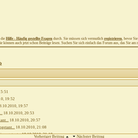
t die
Hilfe - Häufig gestellte Fragen
durch. Sie müssen sich vermutlich
registrieren
, bevor Si
Sie können auch jetzt schon Beiträge lesen. Suchen Sie sich einfach das Forum aus, das Sie am me
ab
15:51
10,
19:52
8.10.2010,
19:57
..
18.10.2010,
20:53
ant...
18.10.2010,
20:57
getant...
18.10.2010,
21:08
r angetant...
18.10.2010,
21:18
Vorheriger Beitrag
Nächster Beitrag