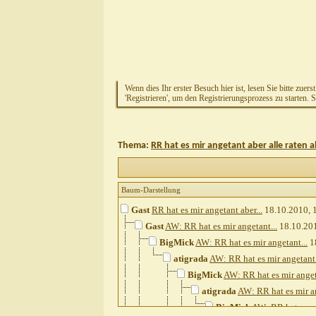
Wenn dies Ihr erster Besuch hier ist, lesen Sie bitte zuers
'Registrieren', um den Registrierungsprozess zu starten. 
Thema:
RR hat es mir angetant aber alle raten 
Baum-Darstellung
Gast
RR hat es mir angetant aber...
18.10.2010,
Gast
AW: RR hat es mir angetant...
18.10.20
BigMick
AW: RR hat es mir angetant...
1
atigrada
AW: RR hat es mir angetant.
BigMick
AW: RR hat es mir anget
atigrada
AW: RR hat es mir an
BigMick
AW: RR hat es mi