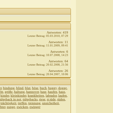
,
18:04
010,
18:12
1
9:05
Antworten:
419
10,
19:20
Letzter Beitrag:
05.03.2010,
07:29
Antworten:
11
Letzter Beitrag:
11.01.2009,
09:41
Antworten:
6
Letzter Beitrag:
10.07.2008,
14:23
Antworten:
64
35
Letzter Beitrag:
20.02.2008,
21:56
0
Antworten:
26
Letzter Beitrag:
20.04.2007,
10:06
:48
er
,
bindung
,
blind
,
blut
,
böse
,
buch
,
buggy
,
dogge
,
cht
,
größe
,
haltung
,
hannover
,
hase
,
haufen
,
haus
,
,
kinder
,
kleinkinder
,
krankheiten
,
labrador
,
laufen
,
ridgeback in not
,
ridgebacks
,
riese
,
rr rüde
,
rüden
,
,
trächtigkeit
,
treffen
,
trennung
,
unsicherheit
,
hter
,
zunge
,
zwicken
,
zwinger