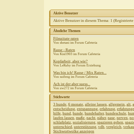
Aktive Benutzer
Aktive Benutzer in diesem Thema: 1
(Registrierte
Ähnliche Themen
Filmzitate raten
Von shetani im Forum Cafeteria
Rasse - Raten
Von Kisi1903 im Forum Cafeteria
Kopfarbeit, aber wie?
Von LeRuby im Forum Erziehung
Was bin ich! Rasse / Mix Raten...
Von suifeng im Forum Cafeteria
Ach ist der aber suess...
Von uw272 im Forum Cafeteria
Stichworte
3 hunde
,
6 monate
,
alleine lassen
,
allgemein
,
alt
,
entscheidung
,
entspannung
,
erfahrung
,
erfahrung
hilfe
,
hund
,
hunde
,
hundehalter
,
hundeschule
,
hun
laufen lassen
,
maße
,
nacht
,
näher
,
nase
,
nerven
,
no
schlafplatz
,
sozialisierung
,
spazieren gehen
,
spazi
unterschied
,
unterstützung
,
vdh
,
vergleich
,
verkau
Stichwortwolke anzeigen