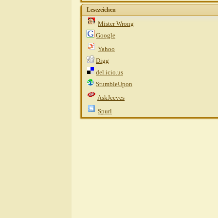
Lesezeichen
Mister Wrong
Google
Yahoo
Digg
del.icio.us
StumbleUpon
AskJeeves
Spurl