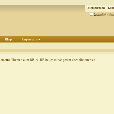
Angemeldet bleiben
Blogs
Impressum
gemeine Themen zum RR
RR hat es mir angetant aber alle raten ab