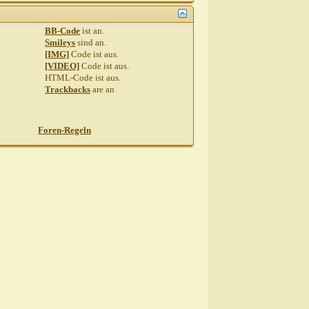
BB-Code
ist
an
.
Smileys
sind
an
.
[IMG]
Code ist
aus
.
[VIDEO]
Code ist
aus
.
HTML-Code ist
aus
.
Trackbacks
are
an
,
22:22
Foren-Regeln
0.2010,
08:42
2010,
09:28
2010,
09:41
20.10.2010,
11:19
20.10.2010,
11:59
etant...
20.10.2010,
12:17
tant...
20.10.2010,
12:43
.10.2010,
12:13
ant...
20.10.2010,
12:22
getant...
20.10.2010,
13:20
r angetant...
20.10.2010,
19:33