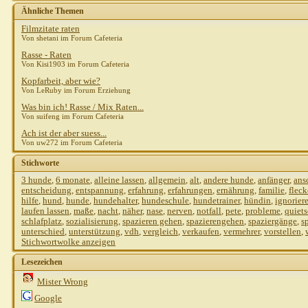
Ähnliche Themen
Filmzitate raten
Von shetani im Forum Cafeteria
Rasse - Raten
Von Kisi1903 im Forum Cafeteria
Kopfarbeit, aber wie?
Von LeRuby im Forum Erziehung
Was bin ich! Rasse / Mix Raten...
Von suifeng im Forum Cafeteria
Ach ist der aber suess...
Von uw272 im Forum Cafeteria
Stichworte
3 hunde
,
6 monate
,
alleine lassen
,
allgemein
,
alt
,
andere hunde
,
anfänger
,
ans
entscheidung
,
entspannung
,
erfahrung
,
erfahrungen
,
ernährung
,
familie
,
flec
hilfe
,
hund
,
hunde
,
hundehalter
,
hundeschule
,
hundetrainer
,
hündin
,
ignorier
laufen lassen
,
maße
,
nacht
,
näher
,
nase
,
nerven
,
notfall
,
pete
,
probleme
,
quiet
schlafplatz
,
sozialisierung
,
spazieren gehen
,
spazierengehen
,
spaziergänge
,
s
unterschied
,
unterstützung
,
vdh
,
vergleich
,
verkaufen
,
vermehrer
,
vorstellen
,
Stichwortwolke anzeigen
Lesezeichen
Mister Wrong
Google