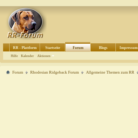
RR - Plattform
Startseite
Forum
Blogs
Impressum
Hilfe
Kalender
Aktionen
Forum
Rhodesian Ridgeback Forum
Allgemeine Themen zum RR