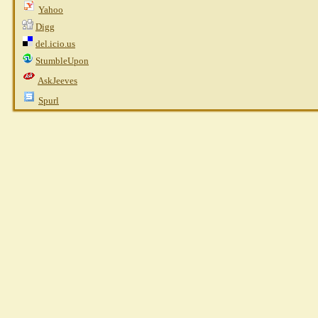
Yahoo
Digg
del.icio.us
StumbleUpon
AskJeeves
Spurl