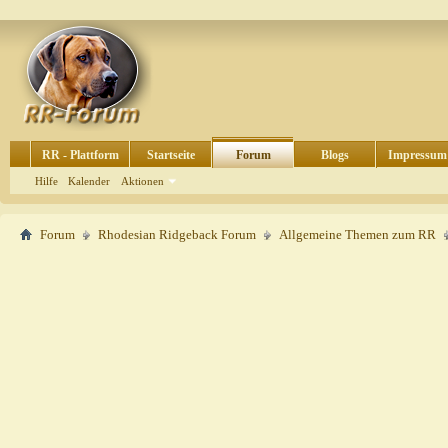
RR - Plattform
Startseite
Forum
Blogs
Impressum
Hilfe
Kalender
Aktionen
Forum
Rhodesian Ridgeback Forum
Allgemeine Themen zum RR