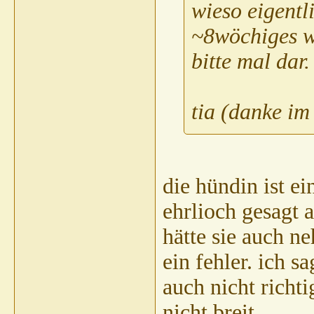
wieso eigentl
spechti
AW: RR h
shirotora
AW
~8wöchiges w
Gast
AW:
bitte mal dar.
Hein
B
s
tia (danke im
Gast
p
C
die hündin ist ei
ehrlioch gesagt 
Thomas
hätte sie auch 
acor
Gast
ein fehler. ich s
G
auch nicht richt
T
nicht breit....