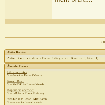
Mysteri
Mireille
AW:
nadel
AW: RR hat es mir
Gast
AW: RR hat es 
Stefanie R.
AW: 
Gast
AW: RR 
shirotor
«
B
Gast
AW: RR 
atigrada
Aktive Benutzer
Gast
Aktive Benutzer in diesem Thema: 1
(Registrierte Benutzer: 0, Gäste: 1)
Gast
P
Ähnliche Themen
Filmzitate raten
Von shetani im Forum Cafeteria
Rasse - Raten
Von Kisi1903 im Forum Cafeteria
Kopfarbeit, aber wie?
Von LeRuby im Forum Erziehung
Was bin ich! Rasse / Mix Raten...
Von suifeng im Forum Cafeteria