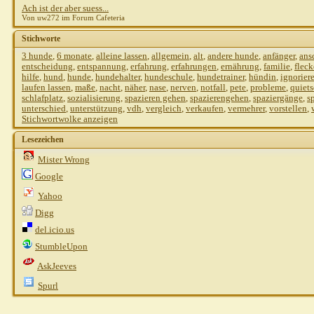
Ach ist der aber suess...
Von uw272 im Forum Cafeteria
Stichworte
3 hunde
,
6 monate
,
alleine lassen
,
allgemein
,
alt
,
andere hunde
,
anfänger
,
ans
entscheidung
,
entspannung
,
erfahrung
,
erfahrungen
,
ernährung
,
familie
,
flec
hilfe
,
hund
,
hunde
,
hundehalter
,
hundeschule
,
hundetrainer
,
hündin
,
ignorier
laufen lassen
,
maße
,
nacht
,
näher
,
nase
,
nerven
,
notfall
,
pete
,
probleme
,
quiet
schlafplatz
,
sozialisierung
,
spazieren gehen
,
spazierengehen
,
spaziergänge
,
s
unterschied
,
unterstützung
,
vdh
,
vergleich
,
verkaufen
,
vermehrer
,
vorstellen
,
Stichwortwolke anzeigen
Lesezeichen
Mister Wrong
Google
Yahoo
Digg
del.icio.us
StumbleUpon
AskJeeves
Spurl