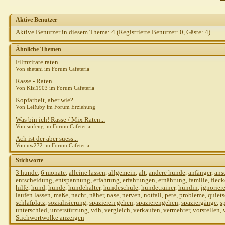
spechti
AW: RR h
shirotora
AW
Aktive Benutzer
Gast
AW:
Aktive Benutzer in diesem Thema: 4
(Registrierte Benutzer: 0, Gäste: 4)
Hein
Ähnliche Themen
B
Filmzitate raten
s
Von shetani im Forum Cafeteria
Rasse - Raten
Gast
Von Kisi1903 im Forum Cafeteria
p
Kopfarbeit, aber wie?
Von LeRuby im Forum Erziehung
C
Was bin ich! Rasse / Mix Raten...
Von suifeng im Forum Cafeteria
Ach ist der aber suess...
Von uw272 im Forum Cafeteria
Thomas
Stichworte
acor
3 hunde
,
6 monate
,
alleine lassen
,
allgemein
,
alt
,
andere hunde
,
anfänger
,
ans
entscheidung
,
entspannung
,
erfahrung
,
erfahrungen
,
ernährung
,
familie
,
Gast
flec
hilfe
,
hund
,
hunde
,
hundehalter
,
hundeschule
,
hundetrainer
,
hündin
,
ignorier
G
laufen lassen
,
maße
,
nacht
,
näher
,
nase
,
nerven
,
notfall
,
pete
,
probleme
,
quiet
schlafplatz
,
sozialisierung
,
spazieren gehen
,
spazierengehen
,
spaziergänge
,
s
T
unterschied
,
unterstützung
,
vdh
,
vergleich
,
verkaufen
,
vermehrer
,
vorstellen
,
Stichwortwolke anzeigen