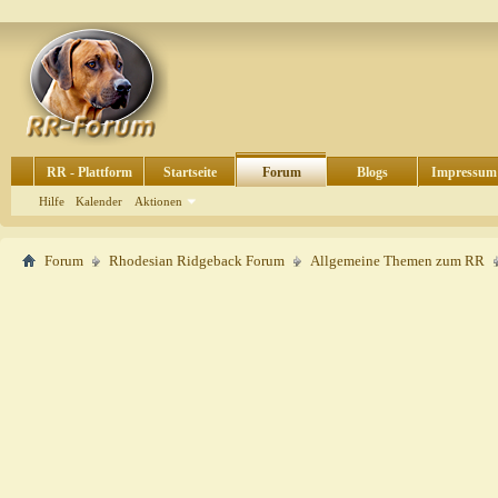
RR - Plattform
Startseite
Forum
Blogs
Impressum
Hilfe
Kalender
Aktionen
Forum
Rhodesian Ridgeback Forum
Allgemeine Themen zum RR