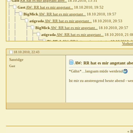
Gast
RR hat es mir angetant aber...
18.10.2010,
15:51
Gast
AW: RR hat es mir angetant...
18.10.2010,
19:52
BigMick
AW: RR hat es mir angetant...
18.10.2010,
19:57
atigrada
AW: RR hat es mir angetant...
18.10.2010,
20:53
BigMick
AW: RR hat es mir angetant...
18.10.2010,
20:57
atigrada
AW: RR hat es mir angetant...
18.10.2010,
21:0
BigMick
AW: RR hat es mir angetant...
18.10.2010,
2
Vorher
phoenixx
AW: RR hat es mir angetant...
18.10.20
18.10.2010,
22:43
Heins
AW: RR hat es mir angetant...
18.10.20
Sanridge
pete23021972
AW: RR hat es mir angetant
AW: RR hat es mir angetant aber
Gast
Gast
AW: RR hat es mir angetant...
18.
*Gähn*....langsam müde werdend
pete23021972
AW: RR hat es mir a
Ist mir zu anstrengend heute abend - wer
Divus07
AW: RR hat es mir ange
pete23021972
AW: RR hat es mi
Divus07
AW: RR hat es mir 
Heins
AW: RR hat es mir angeta
Lausefix
AW: RR hat es mir ang
phoenixx
AW: RR hat es mir
Gast
AW: RR hat es mir 
Gast
AW: RR hat es 
«
B