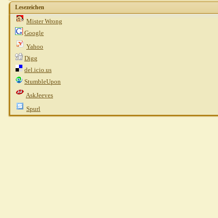
Lesezeichen
Mysteri
Mister Wrong
Mireille
AW:
Google
nadel
AW: RR hat es mir
Gast
AW: RR hat es 
Yahoo
Stefanie R.
AW: 
Digg
Gast
AW: RR 
del.icio.us
shirotor
StumbleUpon
Gast
AW: RR 
AskJeeves
atigrada
Spurl
Gast
Gast
P