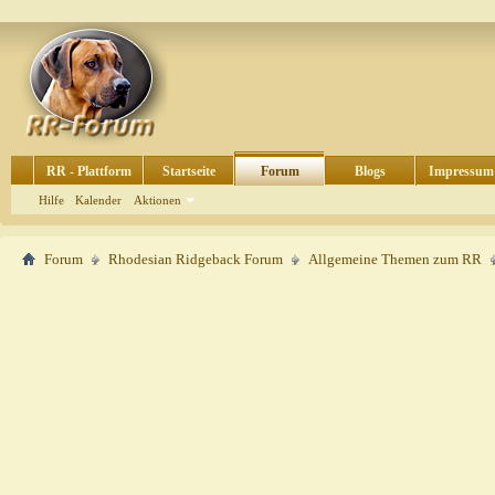
RR - Plattform
Startseite
Forum
Blogs
Impressum
Hilfe
Kalender
Aktionen
Forum
Rhodesian Ridgeback Forum
Allgemeine Themen zum RR