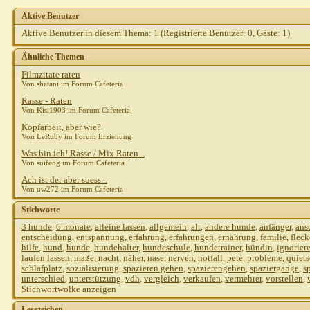
spechti
AW: RR h
Aktive Benutzer
shirotora
AW
Aktive Benutzer in diesem Thema: 1
(Registrierte Benutzer: 0, Gäste: 1)
Gast
AW:
Ähnliche Themen
Hein
B
Filmzitate raten
Von shetani im Forum Cafeteria
s
Rasse - Raten
Von Kisi1903 im Forum Cafeteria
Gast
Kopfarbeit, aber wie?
p
Von LeRuby im Forum Erziehung
C
Was bin ich! Rasse / Mix Raten...
Von suifeng im Forum Cafeteria
Ach ist der aber suess...
Von uw272 im Forum Cafeteria
Stichworte
Thomas
3 hunde
,
6 monate
,
alleine lassen
,
allgemein
,
alt
,
andere hunde
,
anfänger
,
ans
acor
entscheidung
,
entspannung
,
erfahrung
,
erfahrungen
,
ernährung
,
familie
,
flec
hilfe
,
hund
,
hunde
,
hundehalter
,
hundeschule
,
hundetrainer
,
hündin
,
ignorier
Gast
laufen lassen
,
maße
,
nacht
,
näher
,
nase
,
nerven
,
notfall
,
pete
,
probleme
,
quiet
G
schlafplatz
,
sozialisierung
,
spazieren gehen
,
spazierengehen
,
spaziergänge
,
s
unterschied
,
unterstützung
,
vdh
,
vergleich
,
verkaufen
,
vermehrer
,
vorstellen
,
T
Stichwortwolke anzeigen
Lesezeichen