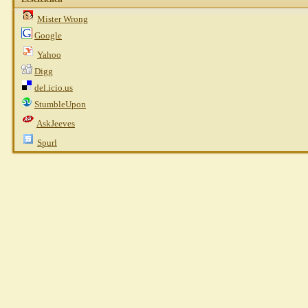
Mysteri
Mister Wrong
Mireille
AW:
Google
nadel
AW: RR hat es mir
Yahoo
Gast
AW: RR hat es 
Digg
Stefanie R.
AW: 
del.icio.us
Gast
AW: RR 
StumbleUpon
shirotor
AskJeeves
Gast
AW: RR 
Spurl
atigrada
Gast
Gast
P