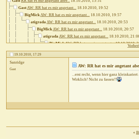
Gast
RR hat es mir angetant aber...
18.10.2010,
15:51
Gast
AW: RR hat es mir angetant...
18.10.2010,
19:52
BigMick
AW: RR hat es mir angetant...
18.10.2010,
19:57
atigrada
AW: RR hat es mir angetant...
18.10.2010,
20:53
BigMick
AW: RR hat es mir angetant...
18.10.2010,
20:57
atigrada
AW: RR hat es mir angetant...
18.10.2010,
21:0
BigMick
AW: RR hat es mir angetant...
18.10.2010,
2
Vorher
phoenixx
AW: RR hat es mir angetant...
18.10.20
19.10.2010,
17:29
Heins
AW: RR hat es mir angetant...
18.10.20
Sanridge
pete23021972
AW: RR hat es mir angetant
AW: RR hat es mir angetant aber
Gast
Gast
AW: RR hat es mir angetant...
18.
...erst recht, wenn hier ganz kleinkarier
pete23021972
AW: RR hat es mir a
Wirklich! Nicht zu fassen!!
Divus07
AW: RR hat es mir ange
pete23021972
AW: RR hat es mi
Divus07
AW: RR hat es mir 
Heins
AW: RR hat es mir angeta
Lausefix
AW: RR hat es mir ang
phoenixx
AW: RR hat es mir
Gast
AW: RR hat es mir 
«
B
Gast
AW: RR hat es 