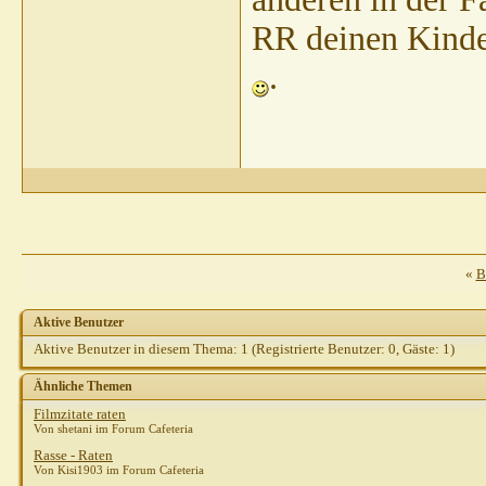
spechti
AW: RR h
RR deinen Kinder
shirotora
AW
Gast
AW:
.
Hein
B
s
Gast
p
C
«
B
Aktive Benutzer
Thomas
Aktive Benutzer in diesem Thema: 1
(Registrierte Benutzer: 0, Gäste: 1)
acor
Ähnliche Themen
Gast
Filmzitate raten
G
Von shetani im Forum Cafeteria
T
Rasse - Raten
Von Kisi1903 im Forum Cafeteria