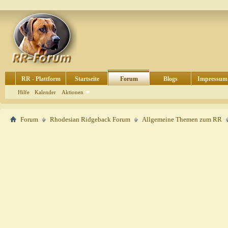
RR - Plattform
Startseite
Forum
Blogs
Impressum
Hilfe
Kalender
Aktionen
Forum
Rhodesian Ridgeback Forum
Allgemeine Themen zum RR