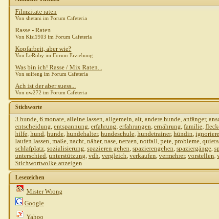
Filmzitate raten
Von shetani im Forum Cafeteria
Rasse - Raten
Von Kisi1903 im Forum Cafeteria
Kopfarbeit, aber wie?
Von LeRuby im Forum Erziehung
Was bin ich! Rasse / Mix Raten...
Von suifeng im Forum Cafeteria
Ach ist der aber suess...
Von uw272 im Forum Cafeteria
Stichworte
3 hunde
,
6 monate
,
alleine lassen
,
allgemein
,
alt
,
andere hunde
,
anfänger
,
ans
entscheidung
,
entspannung
,
erfahrung
,
erfahrungen
,
ernährung
,
familie
,
flec
hilfe
,
hund
,
hunde
,
hundehalter
,
hundeschule
,
hundetrainer
,
hündin
,
ignorier
laufen lassen
,
maße
,
nacht
,
näher
,
nase
,
nerven
,
notfall
,
pete
,
probleme
,
quiet
schlafplatz
,
sozialisierung
,
spazieren gehen
,
spazierengehen
,
spaziergänge
,
s
unterschied
,
unterstützung
,
vdh
,
vergleich
,
verkaufen
,
vermehrer
,
vorstellen
,
Stichwortwolke anzeigen
Lesezeichen
Mister Wrong
Google
Yahoo