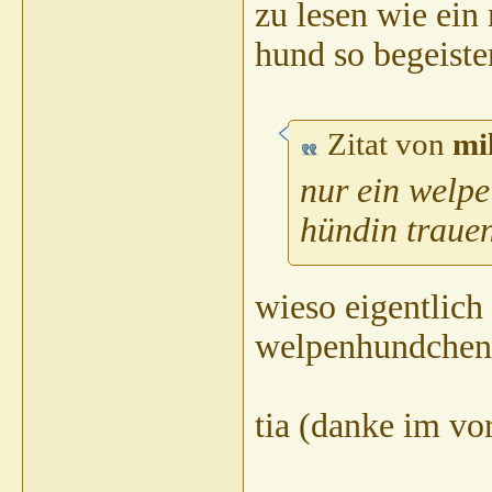
zu lesen wie ein
spechti
AW: RR h
shirotora
AW
hund so begeiste
Gast
AW:
Hein
B
Zitat von
mi
s
nur ein welpe
Gast
p
hündin trauen 
C
wieso eigentlich
welpenhundchen z
Thomas
acor
Gast
tia (danke im vo
G
T