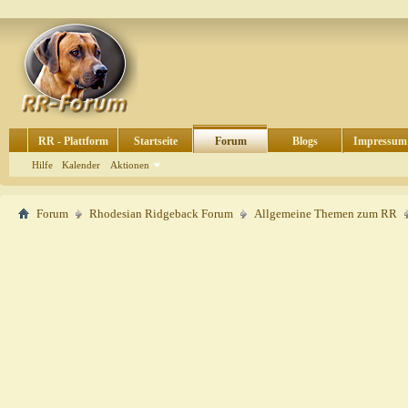
RR - Plattform
Startseite
Forum
Blogs
Impressum
Hilfe
Kalender
Aktionen
Forum
Rhodesian Ridgeback Forum
Allgemeine Themen zum RR