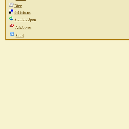
Digg
del.icio.us
StumbleUpon
AskJeeves
Spurl