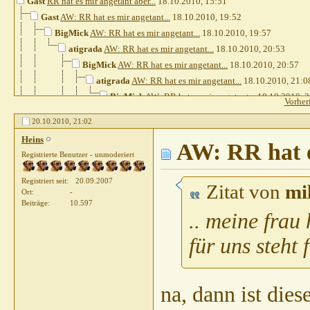
Gast
RR hat es mir angetant aber...
18.10.2010,
15:51
Gast
AW: RR hat es mir angetant...
18.10.2010,
19:52
BigMick
AW: RR hat es mir angetant...
18.10.2010,
19:57
atigrada
AW: RR hat es mir angetant...
18.10.2010,
20:53
BigMick
AW: RR hat es mir angetant...
18.10.2010,
20:57
atigrada
AW: RR hat es mir angetant...
18.10.2010,
21:0
BigMick
AW: RR hat es mir angetant...
18.10.2010,
2
Vorher
phoenixx
AW: RR hat es mir angetant...
18.10.20
20.10.2010,
21:02
Heins
AW: RR hat es mir angetant...
18.10.20
Heins
pete23021972
AW: RR hat e
AW: RR hat es mir angetant
Registrierte Benutzer - unmoderiert
Gast
AW: RR hat es mir angetant...
18.
pete23021972
AW: RR hat es mir a
Registriert seit
20.09.2007
Zitat von
mi
Divus07
AW: RR hat es mir ange
Ort
-
Beiträge
10.597
pete23021972
AW: RR hat es mi
.. meine frau
Divus07
AW: RR hat es mir 
für uns steht f
Heins
AW: RR hat es mir angeta
Lausefix
AW: RR hat es mir ang
phoenixx
AW: RR hat es mir
na, dann ist di
Gast
AW: RR hat es mir 
Gast
AW: RR hat es 