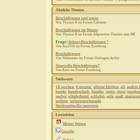
Gast
AW: Beschäftigung?
22.10.2010,
1
Ähnliche Themen
spechti
AW: Beschäftigung?
22.10.2
Beschäftigung und wieso
Von Thomas R im Forum Cafeteria
Beschäftigung im Winter
Von Thomas R im Forum Allgemeine Themen zum RR
Frage:
Indoor-Beschäftigung ?
Von Joy2310 im Forum Erziehung
Beschäftigung
Von Webmaster im Forum Umfragen Archiv
Sinnvolle Beschäftigung?
Von Karo im Forum Erziehung
Stichworte
10 wochen
,
6 monate
,
alleine bleiben
,
alt
,
andere
hunde
,
hundeschule
,
hündin
,
jagen
,
jäger
,
junghu
sauber
,
schäferhund
,
schlafen
,
sofa
,
spaß
,
spaziere
welpen
,
welpenspielstunde
Stichwortwolke anzeigen
Lesezeichen
Mister Wrong
Google
Yahoo