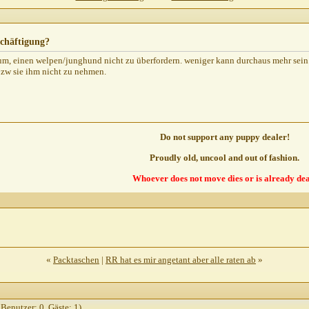
10.2010,
22:01
010,
11:37
:46
chäftigung?
5:10
rum, einen welpen/junghund nicht zu überfordern. weniger kann durchaus mehr sein. 
0,
21:12
w sie ihm nicht zu nehmen.
ung?
20.10.2010,
11:16
.10.2010,
12:17
ung?
20.10.2010,
12:27
tigung?
20.10.2010,
12:29
Do not support any puppy dealer!
ung?
20.10.2010,
21:50
Proudly old, uncool and out of fashion.
tigung?
20.10.2010,
21:56
Whoever does not move dies or is already dea
:03
2:08
0,
22:09
?
21.10.2010,
16:53
«
Packtaschen
|
RR hat es mir angetant aber alle raten ab
»
10.2010,
09:44
010,
13:25
ng?
21.10.2010,
16:23
 Benutzer: 0, Gäste: 1)
4