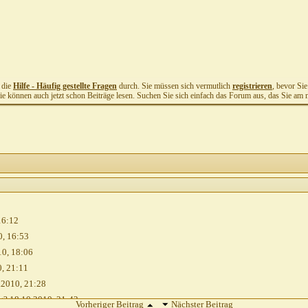
t die
Hilfe - Häufig gestellte Fragen
durch. Sie müssen sich vermutlich
registrieren
, bevor Si
Sie können auch jetzt schon Beiträge lesen. Suchen Sie sich einfach das Forum aus, das Sie am me
16:12
0,
16:53
10,
18:06
0,
21:11
.2010,
21:28
g?
18.10.2010,
21:42
Vorheriger Beitrag
Nächster Beitrag