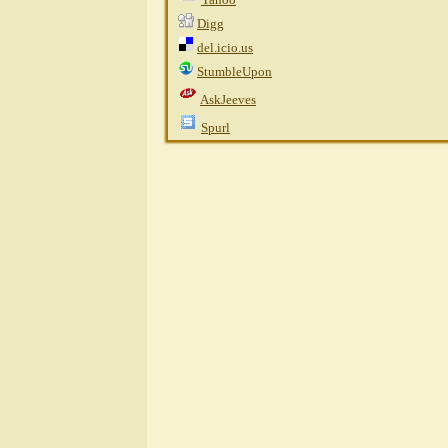
Digg
del.icio.us
StumbleUpon
AskJeeves
Spurl