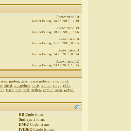
Antworten:
10
Letzter Beitrag:
18.08.2012,
17:40
Antworten:
39
Letzter Beitrag:
10.12.2010,
18:06
Antworten:
8
Letzter Beitrag:
11.06.2010,
06:55
Antworten:
3
Letzter Beitrag:
24.05.2003,
05:24
Antworten:
12
Letzter Beitrag:
23.12.2001,
15:15
essen
,
garten
,
gassi
,
gassi gehen
,
haus
,
hund
,
se
,
pferd
,
rausgehen
,
reise
,
rennen
,
ridge
,
rüde
,
che
,
tisch
,
tod
,
treff
,
treffen
,
verein
,
wein
,
welpe
,
BB-Code
ist
an
.
Smileys
sind
an
.
[IMG]
Code ist
aus
.
[VIDEO]
Code ist
aus
.