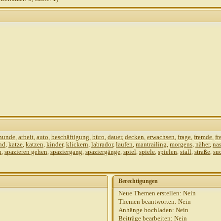
0:29
010,
14:41
 hunde
,
arbeit
,
auto
,
beschäftigung
,
büro
,
dauer
,
decken
,
erwachsen
,
frage
,
fremde
,
fr
nd
,
katze
,
katzen
,
kinder
,
klickern
,
labrador
,
laufen
,
mantrailing
,
morgens
,
näher
,
na
n
,
spazieren gehen
,
spaziergang
,
spaziergänge
,
spiel
,
spiele
,
spielen
,
stall
,
straße
,
su
Berechtigungen
Neue Themen erstellen:
Nein
Themen beantworten:
Nein
Anhänge hochladen:
Nein
Beiträge bearbeiten:
Nein