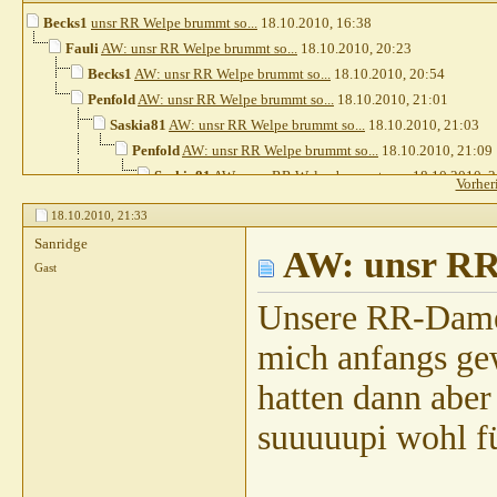
Becks1
unsr RR Welpe brummt so...
18.10.2010,
16:38
Fauli
AW: unsr RR Welpe brummt so...
18.10.2010,
20:23
Becks1
AW: unsr RR Welpe brummt so...
18.10.2010,
20:54
Penfold
AW: unsr RR Welpe brummt so...
18.10.2010,
21:01
Saskia81
AW: unsr RR Welpe brummt so...
18.10.2010,
21:03
Penfold
AW: unsr RR Welpe brummt so...
18.10.2010,
21:09
Saskia81
AW: unsr RR Welpe brummt so...
18.10.2010,
2
Vorher
Penfold
AW: unsr RR Welpe brummt so...
18.10.2010
18.10.2010,
21:33
Gast
AW: unsr RR Welpe brummt so...
18.10.20
Sanridge
Saskia81
AW: unsr RR Welpe brummt so...
AW: unsr RR 
18.10.
Gast
Gast
AW: unsr RR Welpe brummt so...
18.10.
Anja E
AW: unsr RR Welpe brummt so...
1
Unsere RR-Dame 
Cleo100
AW: unsr RR Welpe brummt so...
18.10.2010,
21:09
mich anfangs gew
hatten dann aber 
suuuuupi wohl fü