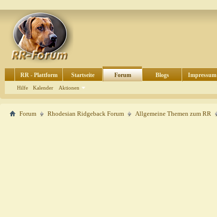
RR - Plattform
Startseite
Forum
Blogs
Impressum
Hilfe
Kalender
Aktionen
Forum
Rhodesian Ridgeback Forum
Allgemeine Themen zum RR