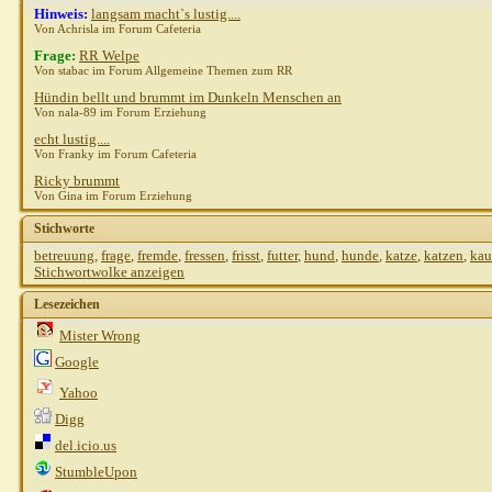
Hinweis:
langsam macht`s lustig....
Von Achrisla im Forum Cafeteria
Frage:
RR Welpe
Von stabac im Forum Allgemeine Themen zum RR
Hündin bellt und brummt im Dunkeln Menschen an
Von nala-89 im Forum Erziehung
echt lustig....
Von Franky im Forum Cafeteria
Ricky brummt
Von Gina im Forum Erziehung
Stichworte
betreuung
,
frage
,
fremde
,
fressen
,
frisst
,
futter
,
hund
,
hunde
,
katze
,
katzen
,
kau
Stichwortwolke anzeigen
Lesezeichen
Mister Wrong
Google
Yahoo
Digg
del.icio.us
StumbleUpon