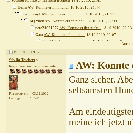
Wurzel
Konnte er ihn nicht riechen?
18.10.2010,
21:41
Heins
AW: Konnte er ihn nicht...
18.10.2010,
21:44
harmony1
AW: Konnte er ihn nicht...
18.10.2010,
21:47
BigMick
AW: Konnte er ihn nicht...
18.10.2010,
22:00
pete23021972
AW: Konnte er ihn nicht...
18.10.2010,
22:03
Gast
AW: Konnte er ihn nicht...
18.10.2010,
22:07
Gast
AW: Konnte er ihn nicht...
18.10.2010,
22:56
Vorher
Juttah69
AW: Konnte er ihn nicht...
18.10.2010,
23:
19.10.2010,
09:27
Wurzel
AW: Konnte er ihn nicht...
19.10.2010,
07
Sibilla Teichert
Wurzel
AW: Konnte er ihn nicht...
AW: Konnte e
19.10.201
Registrierte Benutzer - unmoderiert
Heins
AW: Konnte er ihn nicht...
19.10.20
BigMick
AW: Konnte er ihn nicht...
19
Ganz sicher. Ab
Silke+Bo
AW: Konnte er ihn nicht...
19
seltsamsten Hun
BigMick
AW: Konnte er ihn nicht..
Registriert seit
03.02.2002
Silke+Bo
AW: Konnte er ihn nic
Beiträge
10.745
BigMick
AW: Konnte er ihn 
Am eindeutigsten
Sibilla Teichert
AW: Kon
Wurzel
AW: Konnte 
meine ich jetzt n
BigMick
AW: Kon
Sibilla Teichert