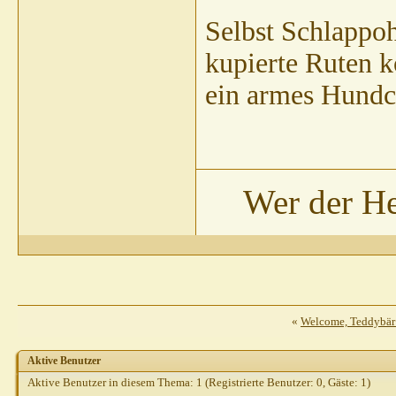
Kessi
AW: Ko
Selbst Schlappoh
shirotor
kupierte Ruten 
ein armes Hundc
Wer der He
«
Welcome, Teddybär
Aktive Benutzer
Aktive Benutzer in diesem Thema: 1
(Registrierte Benutzer: 0, Gäste: 1)