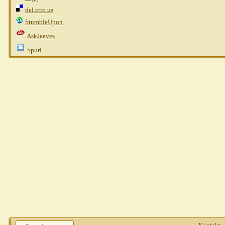
del.icio.us
StumbleUpon
AskJeeves
Spurl