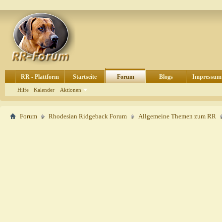
RR - Plattform
Startseite
Forum
Blogs
Impressum
Hilfe
Kalender
Aktionen
Forum
Rhodesian Ridgeback Forum
Allgemeine Themen zum RR