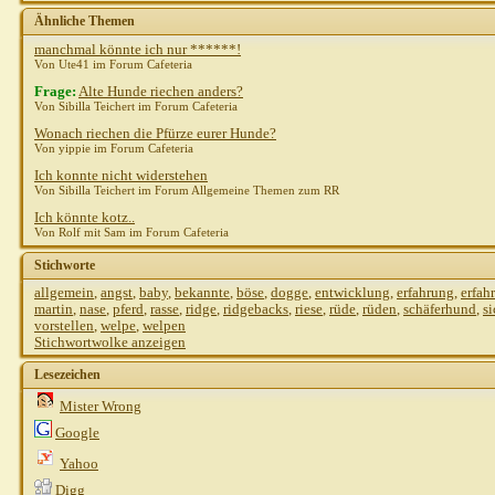
Ähnliche Themen
manchmal könnte ich nur ******!
Von Ute41 im Forum Cafeteria
Frage:
Alte Hunde riechen anders?
Von Sibilla Teichert im Forum Cafeteria
Wonach riechen die Pfürze eurer Hunde?
Von yippie im Forum Cafeteria
Ich konnte nicht widerstehen
Von Sibilla Teichert im Forum Allgemeine Themen zum RR
Ich könnte kotz..
Von Rolf mit Sam im Forum Cafeteria
Stichworte
allgemein
,
angst
,
baby
,
bekannte
,
böse
,
dogge
,
entwicklung
,
erfahrung
,
erfah
martin
,
nase
,
pferd
,
rasse
,
ridge
,
ridgebacks
,
riese
,
rüde
,
rüden
,
schäferhund
,
si
vorstellen
,
welpe
,
welpen
Stichwortwolke anzeigen
Lesezeichen
Mister Wrong
Google
Yahoo
Digg