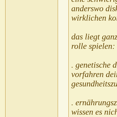
Claudia05021974
AW: Tre
anderswo disk
Gast
AW: Treppensteig
wirklichen ko
Chappyxxs
AW: Tre
Gast
AW: Trepp
pete23021972
A
das liegt gan
CHIMBAZI
pete230
rolle spielen:
spechti
AW: Tre
Gast
AW: Tr
spechti
A
. genetische 
Gast
P
vorfahren dei
gesundheitszu
. ernährungsz
wissen es nic