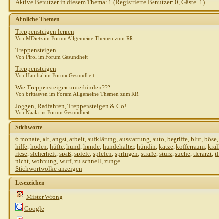
Aktive Benutzer in diesem Thema: 1
(Registrierte Benutzer: 0, Gäste: 1)
Ähnliche Themen
Treppensteigen lernen
Von MDietz im Forum Allgemeine Themen zum RR
Treppensteigen
Von Pirol im Forum Gesundheit
Treppensteigen
Von Hanibal im Forum Gesundheit
Wie Treppensteigen unterbinden???
Von brittasven im Forum Allgemeine Themen zum RR
Joggen, Radfahren, Treppensteigen & Co!
Von Naala im Forum Gesundheit
Stichworte
6 monate
,
alt
,
angst
,
arbeit
,
aufklärung
,
ausstattung
,
auto
,
begriffe
,
blut
,
böse
hilfe
,
hoden
,
hüfte
,
hund
,
hunde
,
hundehalter
,
hündin
,
katze
,
kofferraum
,
kral
riese
,
sicherheit
,
spaß
,
spiele
,
spielen
,
springen
,
straße
,
sturz
,
suche
,
tierarzt
,
t
nicht
,
wohnung
,
wurf
,
zu schnell
,
zunge
Stichwortwolke anzeigen
Lesezeichen
Mister Wrong
Google