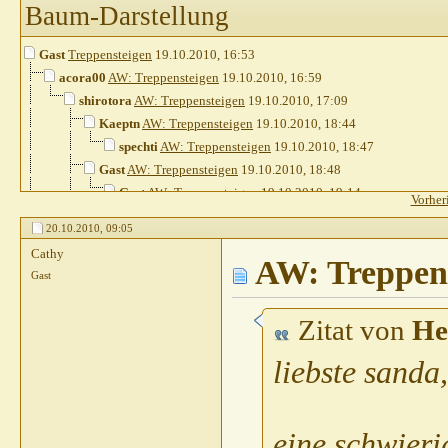
Baum-Darstellung
Gast
Treppensteigen
19.10.2010,
16:53
acora00
AW: Treppensteigen
19.10.2010,
16:59
shirotora
AW: Treppensteigen
19.10.2010,
17:09
Kaeptn
AW: Treppensteigen
19.10.2010,
18:44
spechti
AW: Treppensteigen
19.10.2010,
18:47
Gast
AW: Treppensteigen
19.10.2010,
18:48
Gast
AW: Treppensteigen
19.10.2010,
19:14
Vorher
Gast
AW: Treppensteigen
19.10.2010,
19:18
20.10.2010,
09:05
Gast
AW: Treppensteigen
19.10.2010,
19:45
Cathy
Gast
AW: Treppensteigen
AW: Treppen
19.10.2010,
20:13
Gast
Gast
AW: Treppensteigen
19.10.2010,
20:17
Gast
AW: Treppensteigen
19.10.2010,
20:32
Zitat von
He
Gast
AW: Treppensteigen
19.10.2010,
20
Gast
AW: Treppensteigen
19.10.2010
liebste sanda,
Chappyxxs
AW: Treppensteigen
19
Claudia05021974
AW: Treppe
Divus07
AW: Treppensteig
eine schwieri
Gast
AW: Treppensteigen
19.1