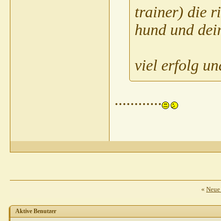
trainer) die 
hund und dein
viel erfolg u
............
«
Neue
Aktive Benutzer