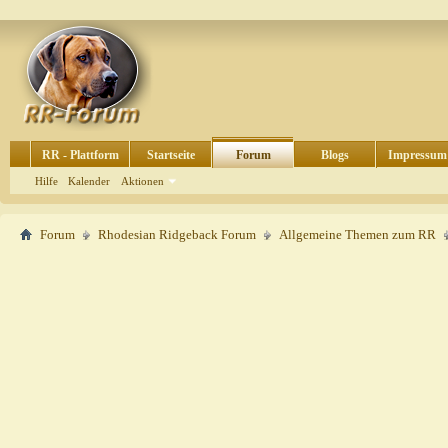
RR - Plattform
Startseite
Forum
Blogs
Impressum
Hilfe
Kalender
Aktionen
Forum
Rhodesian Ridgeback Forum
Allgemeine Themen zum RR