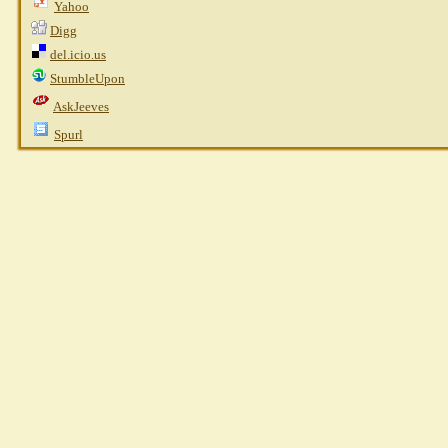
Yahoo
Digg
del.icio.us
StumbleUpon
AskJeeves
Spurl