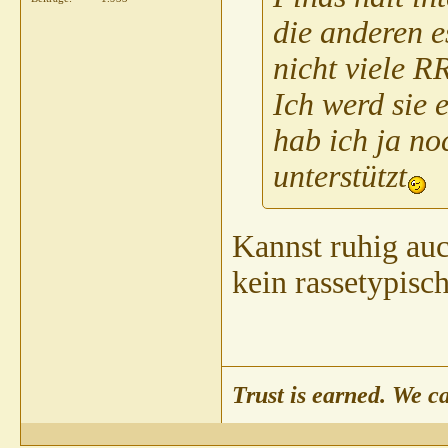
Claudia05021974
AW: Tre
die anderen 
Gast
AW: Treppensteig
nicht viele RR
Chappyxxs
AW: Tre
Gast
AW: Trepp
Ich werd sie 
pete23021972
A
hab ich ja no
CHIMBAZI
pete230
unterstützt
spechti
AW: Tre
Gast
AW: Tr
spechti
A
Kannst ruhig auc
Gast
kein rassetypisc
P
Trust is earned. We c