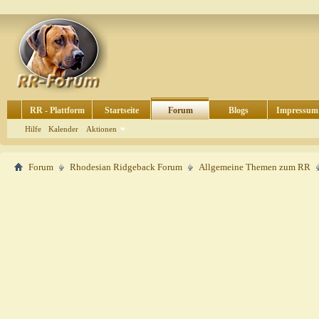
RR - Plattform
Startseite
Forum
Blogs
Impressum
Hilfe
Kalender
Aktionen
Forum
Rhodesian Ridgeback Forum
Allgemeine Themen zum RR