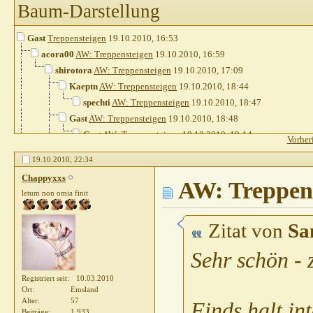
Baum-Darstellung
Gast
Treppensteigen
19.10.2010,
16:53
acora00
AW: Treppensteigen
19.10.2010,
16:59
shirotora
AW: Treppensteigen
19.10.2010,
17:09
Kaeptn
AW: Treppensteigen
19.10.2010,
18:44
spechti
AW: Treppensteigen
19.10.2010,
18:47
Gast
AW: Treppensteigen
19.10.2010,
18:48
Gast
AW: Treppensteigen
19.10.2010,
19:14
Vorher
Gast
AW: Treppensteigen
19.10.2010,
19:18
19.10.2010,
22:34
Gast
AW: Treppensteigen
19.10.2010,
19:45
Chappyxxs
Gast
AW: Treppensteigen
AW: Treppen
19.10.2010,
20:13
letum non omia finit
Gast
AW: Treppensteigen
19.10.2010,
20:17
Gast
AW: Treppensteigen
19.10.2010,
20:32
Zitat von
Sa
Gast
AW: Treppensteigen
19.10.2010,
20
Gast
AW: Treppensteigen
19.10.2010
Sehr schön -
Chappyxxs
AW: Treppensteigen
19
Registriert seit
10.03.2010
Claudia05021974
AW: Treppe
Ort
Emsland
Divus07
AW: Treppensteig
Alter
57
Finds halt in
Gast
AW: Treppensteigen
19.1
Beiträge
1.933