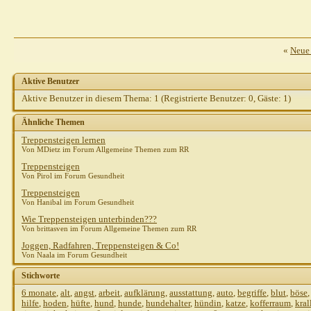
«
Neue
Aktive Benutzer
Aktive Benutzer in diesem Thema: 1
(Registrierte Benutzer: 0, Gäste: 1)
k
G
Ähnliche Themen
Treppensteigen lernen
Von MDietz im Forum Allgemeine Themen zum RR
Treppensteigen
Von Pirol im Forum Gesundheit
Treppensteigen
Von Hanibal im Forum Gesundheit
Wie Treppensteigen unterbinden???
Von brittasven im Forum Allgemeine Themen zum RR
Joggen, Radfahren, Treppensteigen & Co!
Von Naala im Forum Gesundheit
Stichworte
6 monate
,
alt
,
angst
,
arbeit
,
aufklärung
,
ausstattung
,
auto
,
begriffe
,
blut
,
böse
hilfe
,
hoden
,
hüfte
,
hund
,
hunde
,
hundehalter
,
hündin
,
katze
,
kofferraum
,
kral