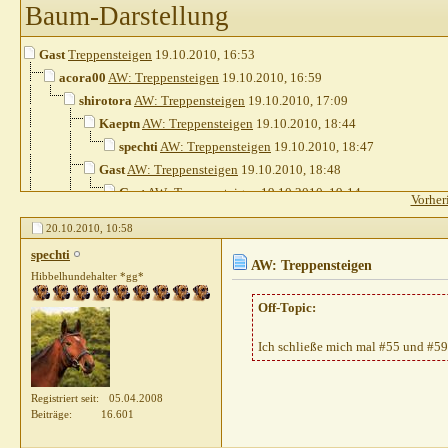
Baum-Darstellung
Gast
Treppensteigen
19.10.2010,
16:53
acora00
AW: Treppensteigen
19.10.2010,
16:59
shirotora
AW: Treppensteigen
19.10.2010,
17:09
Kaeptn
AW: Treppensteigen
19.10.2010,
18:44
spechti
AW: Treppensteigen
19.10.2010,
18:47
Gast
AW: Treppensteigen
19.10.2010,
18:48
Gast
AW: Treppensteigen
19.10.2010,
19:14
Vorher
Gast
AW: Treppensteigen
19.10.2010,
19:18
20.10.2010,
10:58
Gast
AW: Treppensteigen
19.10.2010,
19:45
spechti
Gast
AW: Treppensteigen
19.10.2010,
20:13
AW: Treppensteigen
Hibbelhundehalter *gg*
Gast
AW: Treppensteigen
19.10.2010,
20:17
Gast
AW: Treppensteigen
Off-Topic:
19.10.2010,
20:32
Gast
AW: Treppensteigen
19.10.2010,
20
Ich schließe mich mal #55 und #5
Gast
AW: Treppensteigen
19.10.2010
Chappyxxs
AW: Treppensteigen
19
Registriert seit
05.04.2008
Claudia05021974
AW: Treppe
Beiträge
16.601
Divus07
AW: Treppensteig
Gast
AW: Treppensteigen
19.1