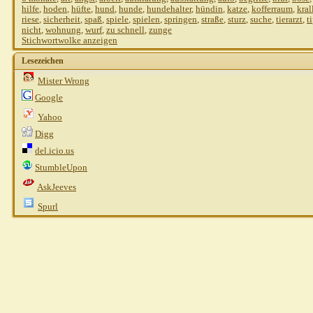
hilfe
,
hoden
,
hüfte
,
hund
,
hunde
,
hundehalter
,
hündin
,
katze
,
kofferraum
,
kral
riese
,
sicherheit
,
spaß
,
spiele
,
spielen
,
springen
,
straße
,
sturz
,
suche
,
tierarzt
,
t
nicht
,
wohnung
,
wurf
,
zu schnell
,
zunge
Stichwortwolke anzeigen
Lesezeichen
Mister Wrong
Google
k
Yahoo
G
Digg
del.icio.us
StumbleUpon
AskJeeves
Spurl