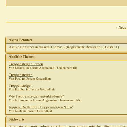
Claudia05021974
AW: Tre
Gast
AW: Treppensteig
Chappyxxs
AW: Tre
Gast
AW: Trepp
«
Neue
pete23021972
A
CHIMBAZI
Aktive Benutzer
pete230
Aktive Benutzer in diesem Thema: 1
(Registrierte Benutzer: 0, Gäste: 1)
spechti
AW: Tre
Ähnliche Themen
Gast
AW: Tr
Treppensteigen lernen
spechti
A
Von MDietz im Forum Allgemeine Themen zum RR
Gast
Treppensteigen
P
Von Pirol im Forum Gesundheit
Treppensteigen
Von Hanibal im Forum Gesundheit
Wie Treppensteigen unterbinden???
Von brittasven im Forum Allgemeine Themen zum RR
Joggen, Radfahren, Treppensteigen & Co!
Von Naala im Forum Gesundheit
Stichworte
6 monate
,
alt
,
angst
,
arbeit
,
aufklärung
,
ausstattung
,
auto
,
begriffe
,
blut
,
böse