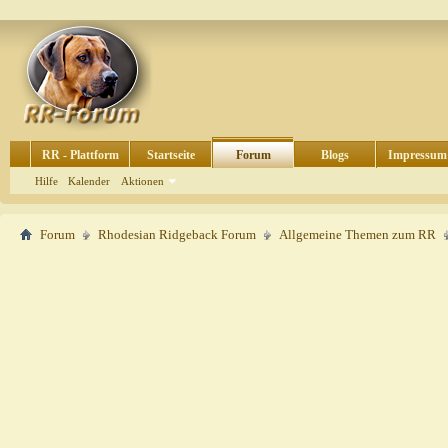
RR - Plattform
Startseite
Forum
Blogs
Impressum
Hilfe
Kalender
Aktionen
Forum
Rhodesian Ridgeback Forum
Allgemeine Themen zum RR