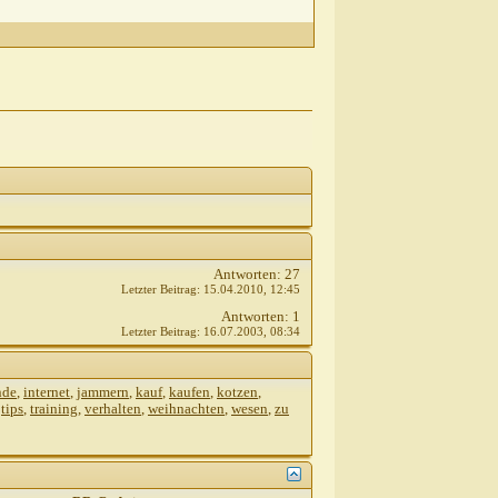
Antworten:
27
Letzter Beitrag:
15.04.2010,
12:45
Antworten:
1
Letzter Beitrag:
16.07.2003,
08:34
nde
,
internet
,
jammern
,
kauf
,
kaufen
,
kotzen
,
,
tips
,
training
,
verhalten
,
weihnachten
,
wesen
,
zu