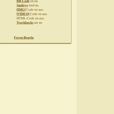
BB-Code
ist
an
.
Smileys
sind
an
.
[IMG]
Code ist
aus
.
[VIDEO]
Code ist
aus
.
HTML-Code ist
aus
.
Trackbacks
are
an
Foren-Regeln