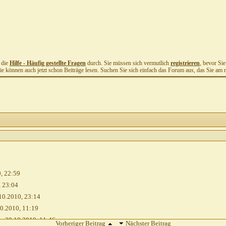
t die
Hilfe - Häufig gestellte Fragen
durch. Sie müssen sich vermutlich
registrieren
, bevor Si
Sie können auch jetzt schon Beiträge lesen. Suchen Sie sich einfach das Forum aus, das Sie am me
0,
22:59
,
23:04
10.2010,
23:14
0.2010,
11:19
en
20.10.2010,
11:46
Vorheriger Beitrag
Nächster Beitrag