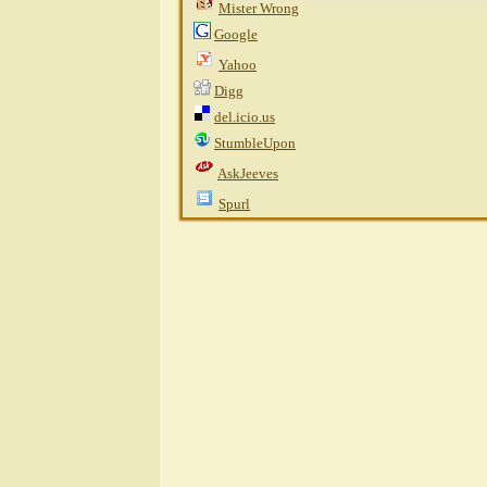
Mister Wrong
Google
Yahoo
Digg
del.icio.us
StumbleUpon
AskJeeves
Spurl