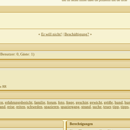
und im herzen immer dabei die prinzessin und der dicke
«
Er will nicht!
|
Beschäftigung?
»
 Benutzer: 0, Gäste: 1)
m RR
en
,
erfahrungsbericht
,
familie
,
forum
,
foto
,
frage
,
geschirr
,
gewicht
,
größe
,
hund
,
hu
rand
,
reise
,
reiten
,
schweden
,
spazieren
,
spaziergang
,
strand
,
suche
,
teuer
,
tipp
,
tipps
Berechtigungen