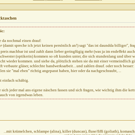
n
20.10.2010,
22:44
aschen
21.10.2010,
09:40
AW: Packtaschen
21.10.2010,
10:56
ktaschen
 Packtaschen
21.10.2010,
10:59
ic:
a05021974
AW: Packtaschen
21.10.2010,
11:09
ch
AW: Packtaschen
21.10.2010,
18:57
ze da nochmal einen drauf:
aschen
20.10.2010,
22:46
hr
(damit spreche ich jetzt keinen persönlich an!) sagt "das ist daundda billiger", f
 preis machbar ist und zahlt dann lieber geringfügig mehr (was ja im endeffekt auch
acktaschen
20.10.2010,
22:56
schwester (optikerin) kommen so oft kunden unter, die sich stundenlang und über woc
aschen
20.10.2010,
22:57
icht wieder kommen. und siehe da, plötzlich stehen sie da mit einer vermeindlich gün
: Packtaschen
20.10.2010,
23:01
aft verbaute gläser, schlechte handwerksarbeit....und zahlen drauf. oder noch besse
en sie "mal eben" richtig angepasst haben, hier oder da nachgeschraubt, ...
acktaschen
21.10.2010,
02:23
t einfach schäbig.
te sich jeder mal ans eigene näschen fassen und sich fragen, wie wichtig ihm die ke
auch von irgendwas leben.
...mit krümelchen, schlampe (alina), killer (duncan), fluse/fiffi (goliath), komas