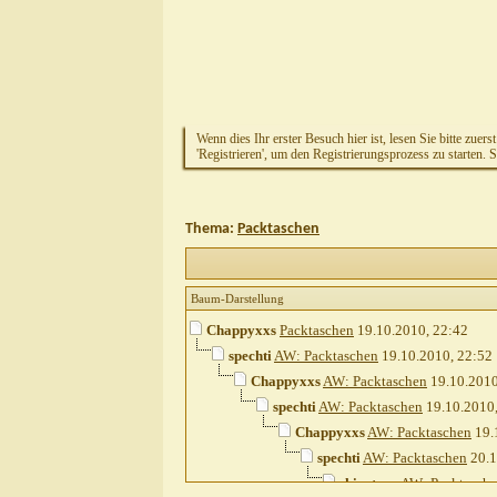
Wenn dies Ihr erster Besuch hier ist, lesen Sie bitte zuers
'Registrieren', um den Registrierungsprozess zu starten. 
Thema:
Packtaschen
Baum-Darstellung
Chappyxxs
Packtaschen
19.10.2010,
22:42
spechti
AW: Packtaschen
19.10.2010,
22:52
Chappyxxs
AW: Packtaschen
19.10.201
spechti
AW: Packtaschen
19.10.2010
Chappyxxs
AW: Packtaschen
19.
spechti
AW: Packtaschen
20.1
shirotora
AW: Packtasch