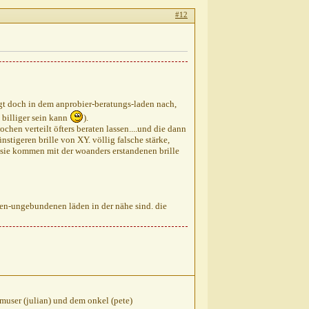
#12
ragt doch in dem anprobier-beratungs-laden nach,
 billiger sein kann
).
hen verteilt öfters beraten lassen....und die dann
stigeren brille von XY. völlig falsche stärke,
r: sie kommen mit der woanders erstandenen brille
tten-ungebundenen läden in der nähe sind. die
chmuser (julian) und dem onkel (pete)