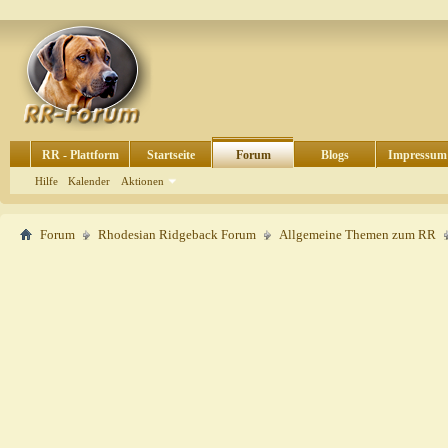
RR - Plattform
Startseite
Forum
Blogs
Impressum
Hilfe
Kalender
Aktionen
Forum
Rhodesian Ridgeback Forum
Allgemeine Themen zum RR