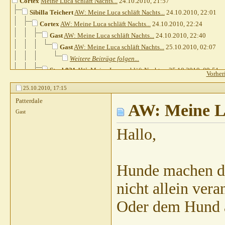
Cortex
Meine Luca schläft Nachts...
24.10.2010,
21:57
Sibilla Teichert
AW: Meine Luca schläft Nachts...
24.10.2010,
22:01
Cortex
AW: Meine Luca schläft Nachts...
24.10.2010,
22:24
Gast
AW: Meine Luca schläft Nachts...
24.10.2010,
22:40
Gast
AW: Meine Luca schläft Nachts...
25.10.2010,
02:07
Weitere Beiträge folgen...
Steph821
AW: Meine Luca schläft Nachts...
25.10.2010,
09:51
Vorher
Sibilla Teichert
AW: Meine Luca schläft Nachts...
25.10.201
25.10.2010,
17:15
Steph821
AW: Meine Luca schläft Nachts...
25.10.2010,
20:57
Patterdale
Penfold
AW: Meine Luca schläft Nachts...
AW: Meine Lu
25.10.2010,
13:03
Gast
Juchhu
AW: Meine Luca schläft Nachts...
25.10.2010,
13:31
Heins
AW: Meine Luca schläft Nachts...
25.10.2010,
13:41
Hallo,
Saskia81
AW: Meine Luca schläft Nachts...
25.10.2010,
dissens
AW: Meine Luca schläft Nachts...
25.10.2010
Saskia81
AW: Meine Luca schläft Nachts...
25.10
Hunde machen du
dissens
AW: Meine Luca schläft Nachts...
25.1
nicht allein veran
Heins
AW: Meine Luca schläft Nachts...
25
Juchhu
AW: Meine Luca schläft Nachts
Oder dem Hund au
Heins
AW: Meine Luca schläft Nach
Juchhu
AW: Meine Luca schläft