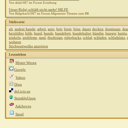
Von shila1407 im Forum Erziehung
Unser Ridgi schläft nicht mehr! HILFE
Von Ridgebach1987 im Forum Allgemeine Themen zum RR
Stichworte
alt
,
andere hunde
,
arbeit
,
auto
,
bett
,
biete
,
böse
,
dauer
,
decken
,
dominanz
,
dra
heizlüfter
,
hilfe
,
hund
,
hunde
,
hundebett
,
hundehalter
,
hündin
,
hunger
,
hurtta
pinkeln
,
probleme
,
rand
,
rhodesian
,
ridgebacks
,
schlaf
,
schlafen
,
schlafplatz
,
wohnen
Stichwortwolke anzeigen
Lesezeichen
Mister Wrong
Google
Yahoo
Digg
del.icio.us
StumbleUpon
AskJeeves
Spurl