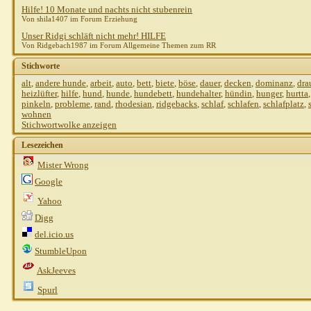
Hilfe! 10 Monate und nachts nicht stubenrein
Von shila1407 im Forum Erziehung
Unser Ridgi schläft nicht mehr! HILFE
Von Ridgebach1987 im Forum Allgemeine Themen zum RR
Stichworte
alt
,
andere hunde
,
arbeit
,
auto
,
bett
,
biete
,
böse
,
dauer
,
decken
,
dominanz
,
dra
heizlüfter
,
hilfe
,
hund
,
hunde
,
hundebett
,
hundehalter
,
hündin
,
hunger
,
hurtta
pinkeln
,
probleme
,
rand
,
rhodesian
,
ridgebacks
,
schlaf
,
schlafen
,
schlafplatz
,
wohnen
Stichwortwolke anzeigen
Lesezeichen
Mister Wrong
Google
Yahoo
Digg
del.icio.us
StumbleUpon
AskJeeves
Spurl