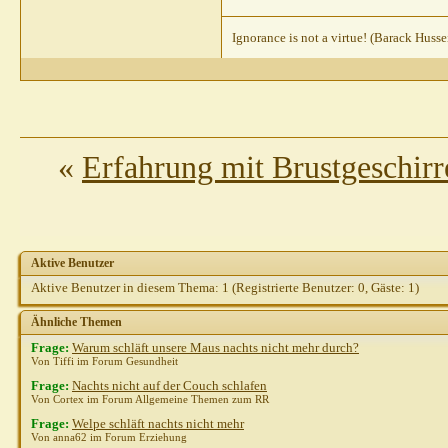
Juchhu
AW: Meine Luca schläft
Heins
AW: Meine Luca schlä
Ignorance is not a virtue! (Barack Huss
Weitere Beiträge folgen.
Juchhu
AW: Meine Luca schläft Nachts...
25.10.2010,
16
FrauKim
AW: Meine Luca schläft Nachts...
28.10.2010,
01:
Steph821
AW: Meine Luca schläft Nachts...
25.10.2010,
10:05
Fannilly
AW: Meine Luca schläft Nachts...
25.10.2010,
12:02
«
Erfahrung mit Brustgeschirr
Aktive Benutzer
Aktive Benutzer in diesem Thema: 1
(Registrierte Benutzer: 0, Gäste: 1)
Ähnliche Themen
Frage:
Warum schläft unsere Maus nachts nicht mehr durch?
Von Tiffi im Forum Gesundheit
Frage:
Nachts nicht auf der Couch schlafen
Von Cortex im Forum Allgemeine Themen zum RR
Frage:
Welpe schläft nachts nicht mehr
Von anna62 im Forum Erziehung