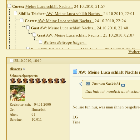
Cortex
Meine Luca schläft Nachts...
24.10.2010,
21:57
Sibilla Teichert
AW: Meine Luca schläft Nachts...
24.10.2010,
22:01
Cortex
AW: Meine Luca schläft Nachts...
24.10.2010,
22:24
Gast
AW: Meine Luca schläft Nachts...
24.10.2010,
22:40
Gast
AW: Meine Luca schläft Nachts...
25.10.2010,
02:07
Weitere Beiträge folgen...
Steph821
AW: Meine Luca schläft Nachts...
25.10.2010,
09:51
Vorher
Sibilla Teichert
AW: Meine Luca schläft Nachts...
25.10.201
25.10.2010,
16:10
Steph821
AW: Meine Luca schläft Nachts...
25.10.2010,
20:57
dissens
Penfold
AW: Meine Luca schläft Nachts...
25.10.2010,
13:03
AW: Meine Luca schläft Nachts 
Schnurzelpurpserin
Juchhu
AW: Meine Luca schläft Nachts...
25.10.2010,
13:31
Zitat von
Saskia81
Heins
AW: Meine Luca schläft Nachts...
25.10.2010,
13:41
Das hab ich nämlich auch schon
Saskia81
AW: Meine Luca schläft Nachts...
25.10.2010,
dissens
AW: Meine Luca schläft Nachts...
25.10.2010
Registriert seit
04.01.2006
Saskia81
AW: Meine Luca schläft Nachts...
Nö, sie tun nur, was man ihnen beigebra
25.10
Ort
Hunsrück
dissens
AW: Meine Luca schläft Nachts...
25.
Alter
61
LG
Beiträge
10.011
Heins
AW: Meine Luca schläft Nachts...
25
Tina
Juchhu
AW: Meine Luca schläft Nachts
Heins
AW: Meine Luca schläft Nach