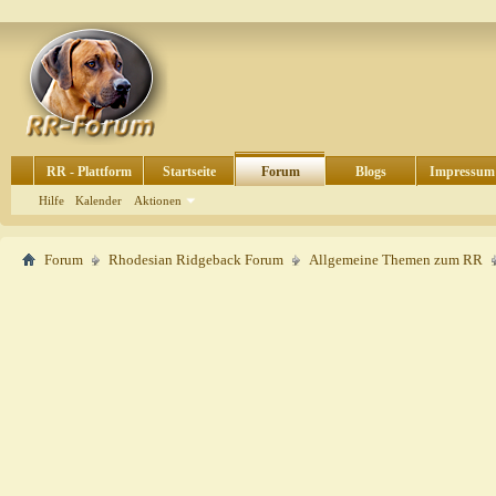
RR - Plattform
Startseite
Forum
Blogs
Impressum
Hilfe
Kalender
Aktionen
Forum
Rhodesian Ridgeback Forum
Allgemeine Themen zum RR