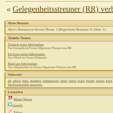
«
Gelegenheitsstreuner (RR) ver
Aktive Benutzer
Aktive Benutzer in diesem Thema: 1
(Registrierte Benutzer: 0, Gäste: 1)
Ähnliche Themen
Tierisch guter Arbeitsplatz
Von Extragilla im Forum Allgemeine Themen zum RR
Ich biete einen Arbeitsplatz
Von Ullrich im Forum Flohmarkt
Hund am Arbeitsplatz
Von edlergestalten im Forum Allgemeine Themen zum RR
Stichworte
alt
,
arbeit
,
büro
,
draußen
,
erfahrungen
,
frage
,
futter
,
hund
,
hunde
,
kauen
,
kauf
Stichwortwolke anzeigen
Lesezeichen
Mister Wrong
Google
Yahoo