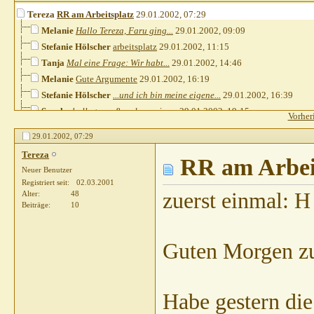
Tereza
RR am Arbeitsplatz
29.01.2002,
07:29
Melanie
Hallo Tereza, Faru ging...
29.01.2002,
09:09
Stefanie Hölscher
arbeitsplatz
29.01.2002,
11:15
Tanja
Mal eine Frage: Wir habt...
29.01.2002,
14:46
Melanie
Gute Argumente
29.01.2002,
16:19
Stefanie Hölscher
...und ich bin meine eigene...
29.01.2002,
16:39
Sparky
hallo terry & rodeo meine...
29.01.2002,
19:15
Vorher
Tereza
Guten Morgen zusammen ...
30.01.2002,
06:28
29.01.2002,
07:29
Tereza
RR am Arbei
Neuer Benutzer
Registriert seit
02.03.2001
zuerst einmal: H
Alter
48
Beiträge
10
Guten Morgen 
Habe gestern die 