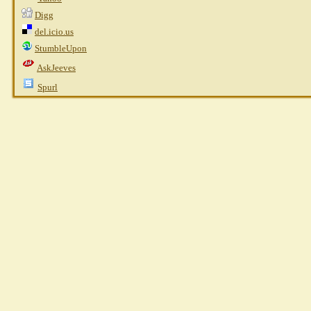
Digg
del.icio.us
StumbleUpon
AskJeeves
Spurl