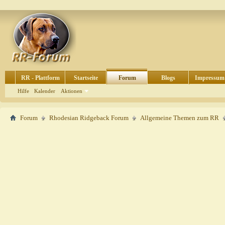
RR - Plattform
Startseite
Forum
Blogs
Impressum
Hilfe
Kalender
Aktionen
Forum
Rhodesian Ridgeback Forum
Allgemeine Themen zum RR