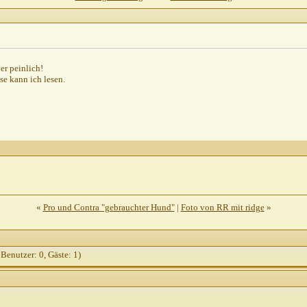
22
,
23:57
ber peinlich!
2,
09:33
e kann ich lesen.
2,
09:44
13:42
002,
17:56
2,
21:33
8:08
12.05.2002,
06:45
«
Pro und Contra "gebrauchter Hund"
|
Foto von RR mit ridge
»
:48
 Benutzer: 0, Gäste: 1)