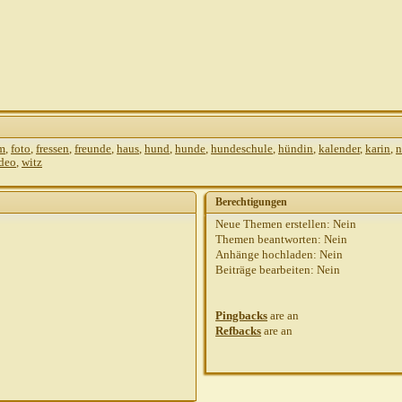
m
,
foto
,
fressen
,
freunde
,
haus
,
hund
,
hunde
,
hundeschule
,
hündin
,
kalender
,
karin
,
n
deo
,
witz
Berechtigungen
Neue Themen erstellen:
Nein
Themen beantworten:
Nein
Anhänge hochladen:
Nein
Beiträge bearbeiten:
Nein
Pingbacks
are
an
Refbacks
are
an