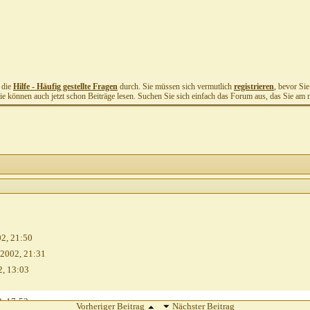
t die
Hilfe - Häufig gestellte Fragen
durch. Sie müssen sich vermutlich
registrieren
, bevor Si
Sie können auch jetzt schon Beiträge lesen. Suchen Sie sich einfach das Forum aus, das Sie am me
02,
21:50
.2002,
21:31
2,
13:03
2,
17:53
Vorheriger Beitrag
Nächster Beitrag