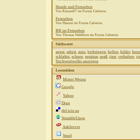
Hunde und Fernsehen
Von Kimani07 im Forum Cafeteria
Fernsehen
Von Hanuni im Forum Cafeteria
RR im Fernsehen
Von Thomas Waldhorn im Forum Cafeteria
Stichworte
angst
,
arbeit
,
auto
,
beibringen
,
bellen
,
bilder
,
foru
schlafen
,
schnee
,
seminar
,
spaß
,
tipp
,
verhalten
,
vi
Stichwortwolke anzeigen
Lesezeichen
Mister Wrong
Google
Yahoo
Digg
del.icio.us
StumbleUpon
AskJeeves
Spurl