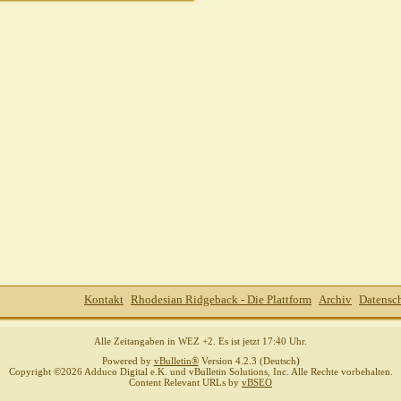
Kontakt
Rhodesian Ridgeback - Die Plattform
Archiv
Datensc
Alle Zeitangaben in WEZ +2. Es ist jetzt
17:40
Uhr.
Powered by
vBulletin®
Version 4.2.3 (Deutsch)
Copyright ©2026 Adduco Digital e.K. und vBulletin Solutions, Inc. Alle Rechte vorbehalten.
Content Relevant URLs by
vBSEO