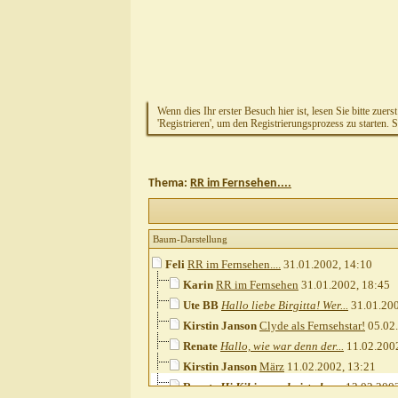
Wenn dies Ihr erster Besuch hier ist, lesen Sie bitte zuers
'Registrieren', um den Registrierungsprozess zu starten. 
Thema:
RR im Fernsehen....
Baum-Darstellung
Feli
RR im Fernsehen....
31.01.2002,
14:10
Karin
RR im Fernsehen
31.01.2002,
18:45
Ute BB
Hallo liebe Birgitta! Wer...
31.01.20
Kirstin Janson
Clyde als Fernsehstar!
05.02
Renate
Hallo, wie war denn der...
11.02.200
Kirstin Janson
März
11.02.2002,
13:21
Renate
Hi Kiki, ups, da ist aber...
13.02.200