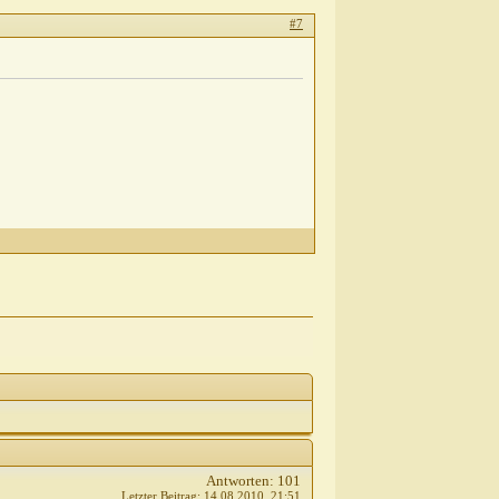
#7
Antworten:
101
Letzter Beitrag:
14.08.2010,
21:51