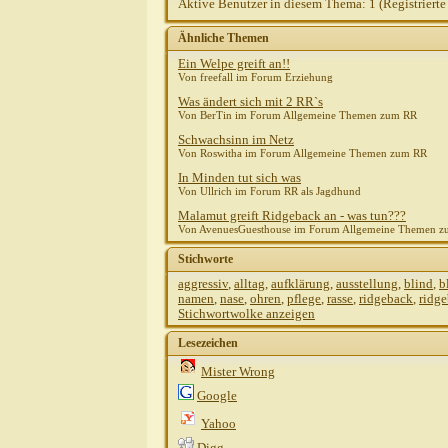
Aktive Benutzer in diesem Thema: 1
(Registrierte
Ähnliche Themen
Ein Welpe greift an!!
Von freefall im Forum Erziehung
Was ändert sich mit 2 RR`s
Von BerTin im Forum Allgemeine Themen zum RR
Schwachsinn im Netz
Von Roswitha im Forum Allgemeine Themen zum RR
In Minden tut sich was
Von Ullrich im Forum RR als Jagdhund
Malamut greift Ridgeback an - was tun???
Von AvenuesGuesthouse im Forum Allgemeine Themen 
Stichworte
aggressiv
,
alltag
,
aufklärung
,
ausstellung
,
blind
,
b
namen
,
nase
,
ohren
,
pflege
,
rasse
,
ridgeback
,
ridg
Stichwortwolke anzeigen
Lesezeichen
Mister Wrong
Google
Yahoo
Digg