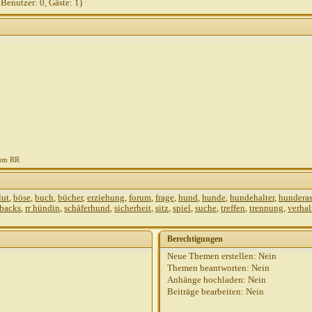
 Benutzer: 0, Gäste: 1)
zum RR
lut
,
böse
,
buch
,
bücher
,
erziehung
,
forum
,
frage
,
hund
,
hunde
,
hundehalter
,
hundera
ebacks
,
rr hündin
,
schäferhund
,
sicherheit
,
sitz
,
spiel
,
suche
,
treffen
,
trennung
,
verhal
Berechtigungen
Neue Themen erstellen:
Nein
Themen beantworten:
Nein
Anhänge hochladen:
Nein
Beiträge bearbeiten:
Nein