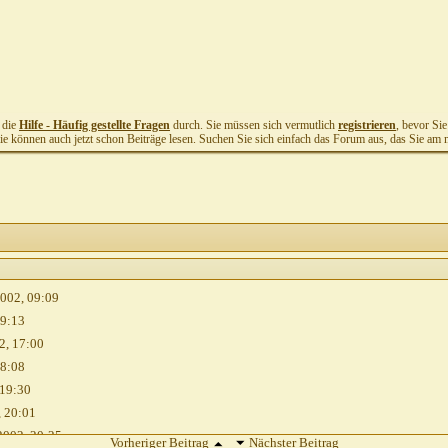
t die
Hilfe - Häufig gestellte Fragen
durch. Sie müssen sich vermutlich
registrieren
, bevor Si
Sie können auch jetzt schon Beiträge lesen. Suchen Sie sich einfach das Forum aus, das Sie am me
2002,
09:09
9:13
2,
17:00
8:08
19:30
,
20:01
2002,
20:25
Vorheriger Beitrag
Nächster Beitrag