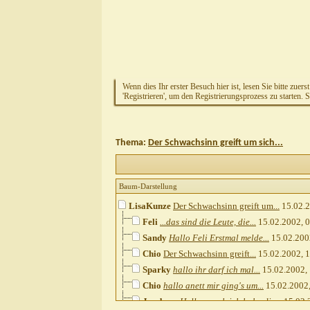
Wenn dies Ihr erster Besuch hier ist, lesen Sie bitte zuers
'Registrieren', um den Registrierungsprozess zu starten. 
Thema:
Der Schwachsinn greift um sich...
Baum-Darstellung
LisaKunze
Der Schwachsinn greift um...
15.02.
Feli
...das sind die Leute, die...
15.02.2002,
0
Sandy
Hallo Feli Erstmal melde...
15.02.200
Chio
Der Schwachsinn greift...
15.02.2002,
1
Sparky
hallo ihr darf ich mal...
15.02.2002,
Chio
hallo anett mir ging's um...
15.02.2002
Jambear
Hallo - auch ich habe die...
15.02.