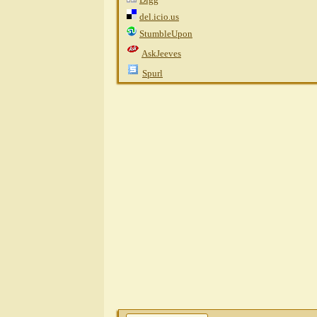
del.icio.us
StumbleUpon
AskJeeves
Spurl