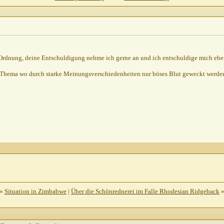
.2002,
20:41
2002,
11:15
16.02.2002,
11:39
 Ordnung, deine Entschuldigung nehme ich gerne an und ich entschuldige mich ebenf
02,
11:30
n Thema wo durch starke Meinungsverschiedenheiten nur böses Blut geweckt werde
2002,
14:49
02,
15:00
,
17:22
«
Situation in Zimbabwe
|
Über die Schönrednerei im Falle Rhodesian Ridgeback