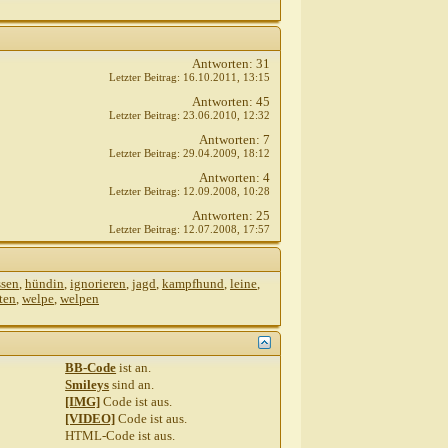
Antworten:
31
Letzter Beitrag:
16.10.2011,
13:15
Antworten:
45
Letzter Beitrag:
23.06.2010,
12:32
Antworten:
7
Letzter Beitrag:
29.04.2009,
18:12
Antworten:
4
Letzter Beitrag:
12.09.2008,
10:28
Antworten:
25
Letzter Beitrag:
12.07.2008,
17:57
ssen
,
hündin
,
ignorieren
,
jagd
,
kampfhund
,
leine
,
ten
,
welpe
,
welpen
BB-Code
ist
an
.
Smileys
sind
an
.
[IMG]
Code ist
aus
.
[VIDEO]
Code ist
aus
.
HTML-Code ist
aus
.