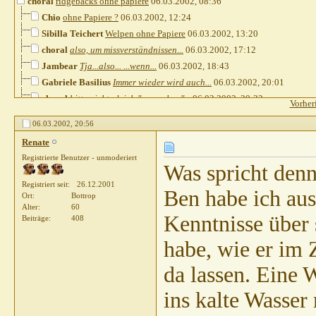
choral
ridgebacks ohne papiere
06.03.2002,
08:36
Chio
ohne Papiere ?
06.03.2002,
12:24
Sibilla Teichert
Welpen ohne Papiere
06.03.2002,
13:20
choral
also, um missverständnissen...
06.03.2002,
17:12
Jambear
Tja...also... ...wenn...
06.03.2002,
18:43
Gabriele Basilius
Immer wieder wird auch...
06.03.2002,
20:01
choral
bitte nicht gleich "anmachen"...
06.03.2002,
20:22
Vorher
Renate
Was spricht denn gegen einen...
06.03.2002,
20:56
06.03.2002,
20:56
claja
hi, was ist denn nun aus...
18.03.2002,
20:27
Renate
Registrierte Benutzer - unmoderiert
Was spricht den
Registriert seit
26.12.2001
Ben habe ich aus
Ort
Bottrop
Alter
60
Kenntnisse über 
Beiträge
408
habe, wie er im Z
da lassen. Eine 
ins kalte Wasser 