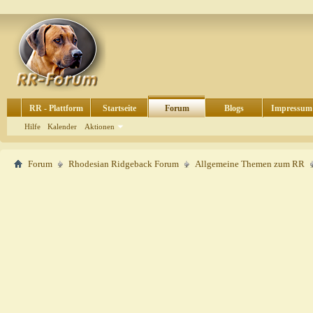
RR - Plattform
Startseite
Forum
Blogs
Impressum
Hilfe
Kalender
Aktionen
Forum
Rhodesian Ridgeback Forum
Allgemeine Themen zum RR