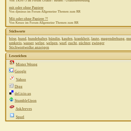
Von TK9975 im Forum Urlaub / Reisen / Urlaubsbetreuung
mit oder ohne Papiere
Von djminus im Forum Allgemeine Themen zum RR
Mit oder ohne Papiere ?!
Von Kenzo im Forum Allgemeine Themen zum RR
Stichworte
böse
,
hund
,
hundehalter
,
hündin
,
kaufen
,
krankheit
,
laute
,
magendrehung
,
mo
umkreis
,
wasser
,
welpe
,
welpen
,
wurf
,
zucht
,
züchter
,
zwinger
Stichwortwolke anzeigen
Lesezeichen
Mister Wrong
Google
Yahoo
Digg
del.icio.us
StumbleUpon
AskJeeves
Spurl