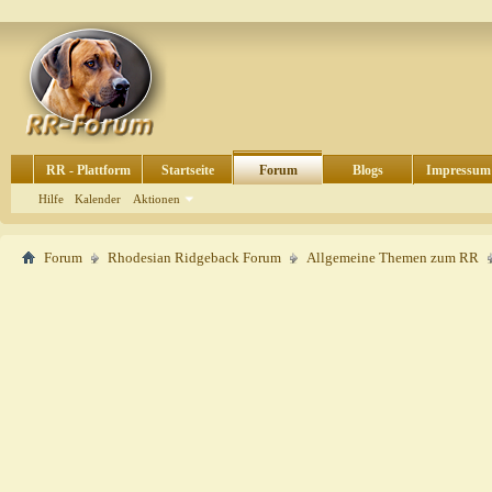
RR - Plattform
Startseite
Forum
Blogs
Impressum
Hilfe
Kalender
Aktionen
Forum
Rhodesian Ridgeback Forum
Allgemeine Themen zum RR