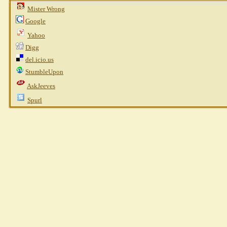
Mister Wrong
Google
Yahoo
Digg
del.icio.us
StumbleUpon
AskJeeves
Spurl