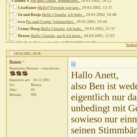
Claudia V.
Pro und Contra "gebrauchter...
29.03.2002,
10:22
LisaKunze
Hallo!! Freunde von uns...
29.03.2002,
15:57
Isi und Ronja
Hallo Claudia, ich habe...
29.03.2002,
16:48
icca
Pro und Contra "gebrauchter...
29.03.2002,
19:44
Conny Haag
Hallo Claudia, ich habe...
29.03.2002,
21:57
Renate
Hallo Claudia, auch ich kann...
04.04.2002,
12:02
LiaJosie
Gebrauchter Hund
07.04.2002,
11:07
Vorher
Renate
"Gebrauchter Hund"
18.04.2002,
07:22
18.04.2002,
18:38
Sparky
Hallo Renate Ich denke die...
18.04.2002,
11:41
Renate
Renate
Hallo Anett, also Ben ist...
18.04.2002,
18:38
Registrierte Benutzer - unmoderiert
Claudia V.
Pro und Contra...
19.04.2002,
19:46
Hallo Anett,
Renate
Hallo Claudia, Ben ist ca....
19.04.2002,
20:23
Registriert seit
26.12.2001
also Ben ist wed
Claudia V.
Hallo Renate, wir "warten"...
20.04.2002,
11:07
Ort
Bottrop
Alter
60
Renate
Hallo Claudia, wir sind zum...
22.04.2002,
18:13
eigentlich nur da
Beiträge
408
Dieter Degen
Hallo an Alle! Besonders an...
25.04.2002,
10:59
unbedingt mit Ge
Renate
Hi Claudia, hat sich bei...
01.05.2002,
18:00
Claudia V.
Hallo Renate und auch alle...
05.05.2002,
18:14
sowieso nur einm
Renate
Hi Claudia, wie seid ihr an...
05.05.2002,
20:05
seinen Stimmbänd