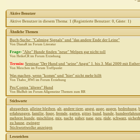
Aktive Benutzer
Aktive Benutzer in diesem Thema: 1
(Registrierte Benutzer: 0, Gäste: 1)
Ähnliche Themen
Buch-Suche: "Calming Signals" und "das andere Ende der Leine"
Von DianaR im Forum Literatur
Frage:
"Alte" Hunde finden "neue" Welpen gar nicht toll
Von HeikeCR im Forum Erziehung
Termin:
Seminar "Der Hund und "seine" Angst" 1. bis 3. Mai 2009 mit Esthe
Von Mexchen im Forum Treffpunkt
Was machen, wenn "komm" und "hier" nicht mehr hilft
Von Thabo_HWI im Forum Erziehung
Pro/Contra "älterer" Hund
Von BluBub im Forum Allgemeine Themen zum RR
Stichworte
abzugeben
,
alleine bleiben
,
alt
,
andere tiere
,
angst
,
auge
,
augen
,
bedrohung
,
erfahrungen
,
familie
,
frage
,
fremde
,
garten
,
gitter
,
hund
,
hunde
,
hundeerfahru
mehrere hunde
,
mischling
,
mix
,
nacht
,
näher
,
nase
,
neu
,
rüde
,
schwarz
,
sicherh
zu hause
,
zwinger
Stichwortwolke anzeigen
Lesezeichen