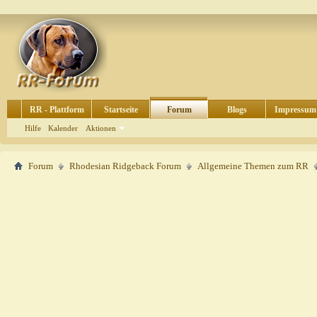
RR - Plattform
Startseite
Forum
Blogs
Impressum
Hilfe
Kalender
Aktionen
Forum
Rhodesian Ridgeback Forum
Allgemeine Themen zum RR