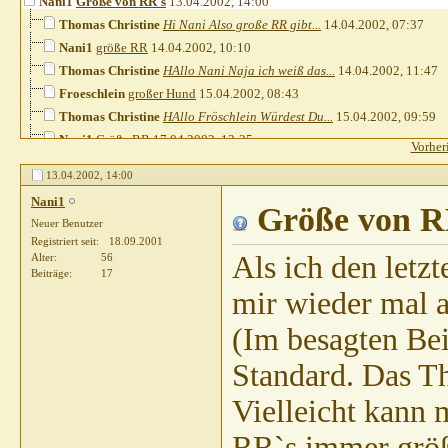
Nani1
Größe von RR`s
13.04.2002,
14:00
Thomas Christine
Hi Nani Also große RR gibt...
14.04.2002,
07:37
Nani1
größe RR
14.04.2002,
10:10
Thomas Christine
HAllo Nani Naja ich weiß das...
14.04.2002,
11:47
Froeschlein
großer Hund
15.04.2002,
08:43
Thomas Christine
HAllo Fröschlein Würdest Du...
15.04.2002,
09:59
Nani1
Größe RR
17.04.2002,
13:25
Vorher
Thomas Christine
Hi Nani Das Thema war schon...
17.04.2002,
13:41
13.04.2002,
14:00
Sibilla Teichert
Wie groß wie klein
17.04.2002,
14:47
Nani1
Ute BB
Laßt euch doch einfach...
17.04.2002,
Größe von R
15:00
Neuer Benutzer
Sibilla Teichert
Mini-RR
18.04.2002,
19:55
Registriert seit
18.09.2001
Als ich den letz
Alter
56
Beiträge
17
mir wieder mal a
(Im besagten Bei
Standard. Das Th
Vielleicht kann 
RR`s immer größe