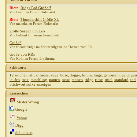
Ähnliche Themen
Biete:
Ridgi-Pad Größe 5
Von Leniii im Forum Flohmarkt
Biete:
Thundershirt Größe XL
Von malinka im Forum Flohmarkt
große Sorgen um Leo
Von Bellami im Forum Gesundheit
Größe?
Von friendofridge im Forum Allgemeine Themen zum RR
Größe von RRs
Von Kirki im Forum Ernährung
Stichworte
12 wochen
,
alt
,
arthrose
,
auge
,
böse
,
dogge
,
forum
,
frage
,
gehorsam
,
geld
,
ges
laufen
,
max
,
mischling
,
namen
,
rasse
,
rennen
,
ridge
,
riese
,
spiel
,
standard
,
tod
Stichwortwolke anzeigen
Lesezeichen
Mister Wrong
Google
Yahoo
Digg
del.icio.us