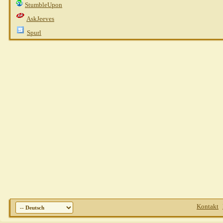
StumbleUpon
AskJeeves
Spurl
Kontakt