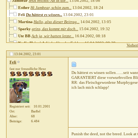
Jambear
Jetzt reichts! Ab in die...
13.04.2002,
18:06
Esther
Hi Jambear, schön zum...
13.04.2002,
18:24
Feli
Du hättest es wissen...
13.04.2002,
23:01
Martina
Hallo, also dieser Beitrag...
14.04.2002,
13:05
Sparky
grins, das kommt mir doch...
15.04.2002,
19:32
Ute BB
Ach ja, wir hatten letzte...
16.04.2002,
08:18
Nadja Heinrich
Liebe Ute, der Fehler...
16.04.2002,
09:38
Vorher
13.04.2002,
23:01
Feli
fast nur freundliche Hexe
Du hättest es wissen sollen........seit 
GARANTIERT diese vorwurfsvollen Blicke
RR: das Fleischgewordene Murphygese
ich lach mich schlapp!
Registriert seit
10.01.2001
Ort
Barßel
Alter
68
Beiträge
6.484
Punish the deed, not the breed. Look at 