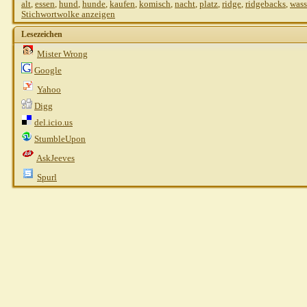
alt
,
essen
,
hund
,
hunde
,
kaufen
,
komisch
,
nacht
,
platz
,
ridge
,
ridgebacks
,
wass
Stichwortwolke anzeigen
Lesezeichen
Mister Wrong
Google
Yahoo
Digg
del.icio.us
StumbleUpon
AskJeeves
Spurl