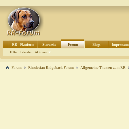
RR - Plattform
Startseite
Forum
Blogs
Impressum
Hilfe
Kalender
Aktionen
Forum
Rhodesian Ridgeback Forum
Allgemeine Themen zum RR