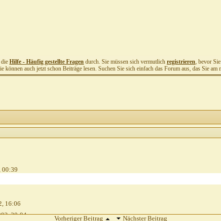
t die
Hilfe - Häufig gestellte Fragen
durch. Sie müssen sich vermutlich
registrieren
, bevor Si
Sie können auch jetzt schon Beiträge lesen. Suchen Sie sich einfach das Forum aus, das Sie am me
,
00:39
2,
16:06
002,
20:04
Vorheriger Beitrag
Nächster Beitrag