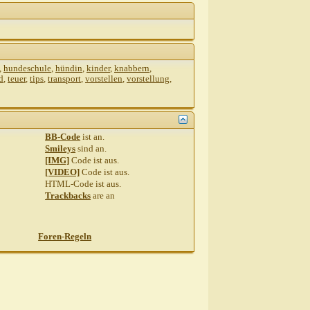
,
hundeschule
,
hündin
,
kinder
,
knabbern
,
d
,
teuer
,
tips
,
transport
,
vorstellen
,
vorstellung
,
BB-Code
ist
an
.
Smileys
sind
an
.
[IMG]
Code ist
aus
.
[VIDEO]
Code ist
aus
.
HTML-Code ist
aus
.
Trackbacks
are
an
Foren-Regeln