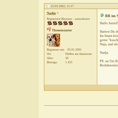
Astrid
Hallo Nadja! Weder noch,...
26.05.20
25.05.2002,
11:17
icca
und im ford focus?
26.05.2002,
10:57
Nadja
speedy
Hallöchen! Also unser...
26.05.2002,
RR im 
Registrierte Benutzer - unmoderiert
Thomas Fuchs
Halloooo, Auf der Rückbank.
Hallo Astrid!
Thomas Waldhorn
Hallo zusammen ! Einen.
Themenstarter
Hattest Du d
Sabine Wieloch
RR im Smart
29.05.2002,
0
Im Smart kön
Mathias Nittel
Ridgeback-Rüde im Smart
30
gerne "kusche
Naja, mal ab
Nadja
RR im Smart
30.05.2002,
13:44
Registriert seit
05.01.2001
Nadja
Ort
Dießen am Ammersee
Alter
56
PS: an Ute B
Beiträge
1.425
Beifahrersit