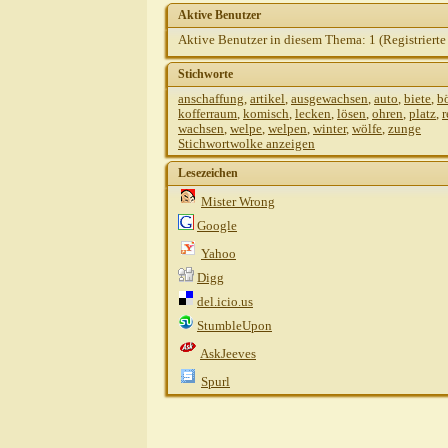
Aktive Benutzer
Aktive Benutzer in diesem Thema: 1
(Registrierte
Stichworte
anschaffung
,
artikel
,
ausgewachsen
,
auto
,
biete
,
b
kofferraum
,
komisch
,
lecken
,
lösen
,
ohren
,
platz
,
r
wachsen
,
welpe
,
welpen
,
winter
,
wölfe
,
zunge
Stichwortwolke anzeigen
Lesezeichen
Mister Wrong
Google
Yahoo
Digg
del.icio.us
StumbleUpon
AskJeeves
Spurl