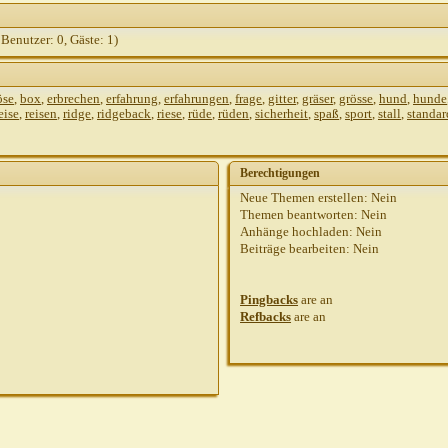
 Benutzer: 0, Gäste: 1)
öse
,
box
,
erbrechen
,
erfahrung
,
erfahrungen
,
frage
,
gitter
,
gräser
,
grösse
,
hund
,
hunde
eise
,
reisen
,
ridge
,
ridgeback
,
riese
,
rüde
,
rüden
,
sicherheit
,
spaß
,
sport
,
stall
,
standar
Berechtigungen
Neue Themen erstellen:
Nein
Themen beantworten:
Nein
Anhänge hochladen:
Nein
Beiträge bearbeiten:
Nein
Pingbacks
are
an
Refbacks
are
an