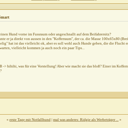
02,
10:11
12:22
Smart
..
26.05.2002,
18:45
..
26.05.2002,
19:27
einen Hund vorne im Fussraum oder angeschnallt auf dem Beifahrersitz?
7:33
nte er ja direkt von aussen in den "Kofferraum", der ca. die Masse 100x65x80 (Brei
.05.2002,
12:27
lig" hat ist das vielleicht ok, aber es soll wohl auch Hunde geben, die die Flucht e
warten, vielleicht kommen ja auch noch ein paar Tips...
B -> hihihi, was für eine Vorstellung! Aber wie macht sie das bloß? Einer im Koffe
z?
«
erste Tage mit Notfallhund
|
mal was anderes: Ridgie als Werbeträger ...
»