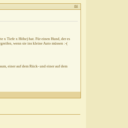
#4
te x Tiefe x Höhe) hat. Für einen Hund, der es
rgreifen, wenn sie ins kleine Auto müssen :-(
rraum, einer auf dem Rück- und einer auf dem