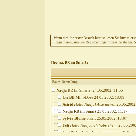
Wenn dies Ihr erster Besuch hier ist, lesen Sie bitte zuers
'Registrieren', um den Registrierungsprozess zu starten. 
Thema:
RR im Smart?!
Baum-Darstellung
Nadja
RR im Smart?!
24.05.2002,
11:55
Ute BB
Mini-Dose
24.05.2002,
13:09
Astrid
Hallo Nadja! Also mein...
25.05.2002
Nadja
RR im Smart
25.05.2002,
11:17
Sylvia Blume
Smart
25.05.2002,
13:07
Feli
Hallo Nadja, ich habe eher...
25.05.200
Ute BB
Hallo Nadja, die Frau mit...
25.05.2