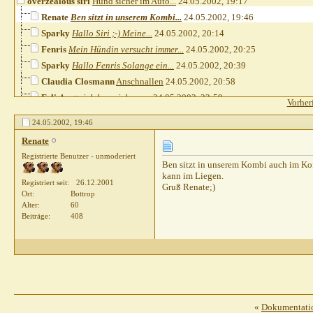
overzealous siri
Hund sicher im Auto...
24.05.2002,
19:17
Renate
Ben sitzt in unserem Kombi...
24.05.2002,
19:46
Sparky
Hallo Siri ;-) Meine...
24.05.2002,
20:14
Fenris
Mein Hündin versucht immer...
24.05.2002,
20:25
Sparky
Hallo Fenris Solange ein...
24.05.2002,
20:39
Claudia Closmann
Anschnallen
24.05.2002,
20:58
Feli
Anett, ich kann ich nur...
24.05.2002,
22:59
Vorher
Silke Klösener
rein...
26.05.2002,
23:30
24.05.2002,
19:46
Thomas Waldhorn
Hallo zusammen ! Nur so...
28.05.2002,
17:18
Renate
Elke Antosch
Hallo Thomas, höre diese...
29.05.2002,
09:48
Registrierte Benutzer - unmoderiert
Claudia Closmann
Es gibt ein von der Allianz...
29.05.2002,
14:27
Ben sitzt in unserem Kombi auch im Koff
kann im Liegen.
Thomas Waldhorn
Super! Genau das Netz wurde...
29.05.2002,
20:28
Registriert seit
26.12.2001
Gruß Renate;)
Esther
...wir haben das große Glück...
30.05.2002,
05:59
Ort
Bottrop
Alter
60
Beiträge
408
«
Dokumentati