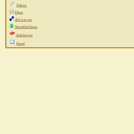
Yahoo
Digg
del.icio.us
StumbleUpon
AskJeeves
Spurl