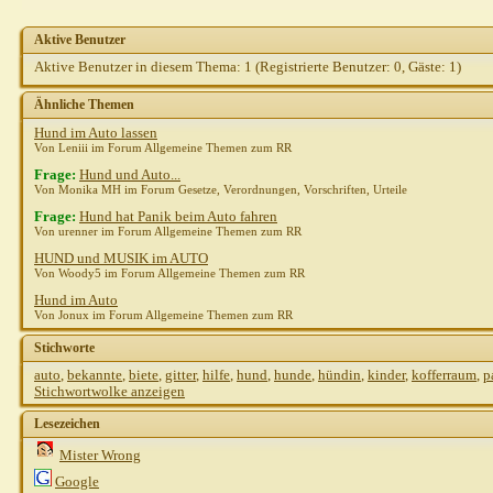
Aktive Benutzer
Aktive Benutzer in diesem Thema: 1
(Registrierte Benutzer: 0, Gäste: 1)
Ähnliche Themen
Hund im Auto lassen
Von Leniii im Forum Allgemeine Themen zum RR
Frage:
Hund und Auto...
Von Monika MH im Forum Gesetze, Verordnungen, Vorschriften, Urteile
Frage:
Hund hat Panik beim Auto fahren
Von urenner im Forum Allgemeine Themen zum RR
HUND und MUSIK im AUTO
Von Woody5 im Forum Allgemeine Themen zum RR
Hund im Auto
Von Jonux im Forum Allgemeine Themen zum RR
Stichworte
auto
,
bekannte
,
biete
,
gitter
,
hilfe
,
hund
,
hunde
,
hündin
,
kinder
,
kofferraum
,
p
Stichwortwolke anzeigen
Lesezeichen
Mister Wrong
Google