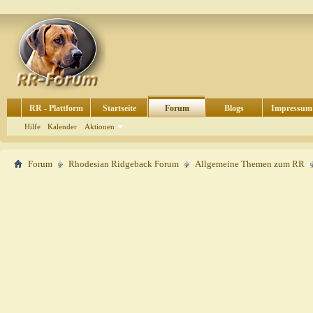
RR - Plattform
Startseite
Forum
Blogs
Impressum
Hilfe
Kalender
Aktionen
Forum
Rhodesian Ridgeback Forum
Allgemeine Themen zum RR