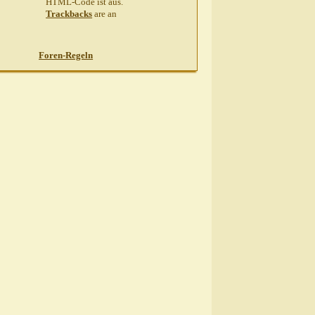
HTML-Code ist
aus
.
Trackbacks
are
an
Foren-Regeln