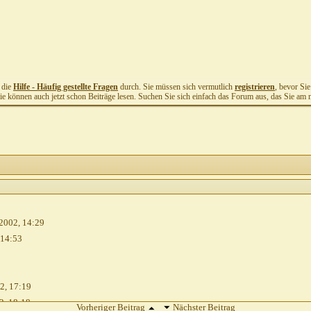
t die
Hilfe - Häufig gestellte Fragen
durch. Sie müssen sich vermutlich
registrieren
, bevor Si
Sie können auch jetzt schon Beiträge lesen. Suchen Sie sich einfach das Forum aus, das Sie am me
2002,
14:29
14:53
02,
17:19
2,
18:18
Vorheriger Beitrag
Nächster Beitrag