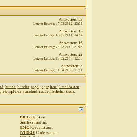
Antworten:
53
Letzter Beitrag:
17.03.2012,
22:33
Antworten:
12
Letzter Beitrag:
06.05.2011,
14:54
Antworten:
16
Letzter Beitrag:
25.03.2010,
21:03
Antworten:
22
Letzter Beitrag:
07.02.2007,
12:57
Antworten:
5
Letzter Beitrag:
11.04.2006,
21:51
nd
,
hunde
,
hündin
,
jagd
,
jäger
,
kauf
,
krankheiten
,
piele
,
spielen
,
standard
,
suche
,
tierheim
,
tisch
,
BB-Code
ist
an
.
Smileys
sind
an
.
[IMG]
Code ist
aus
.
[VIDEO]
Code ist
aus
.