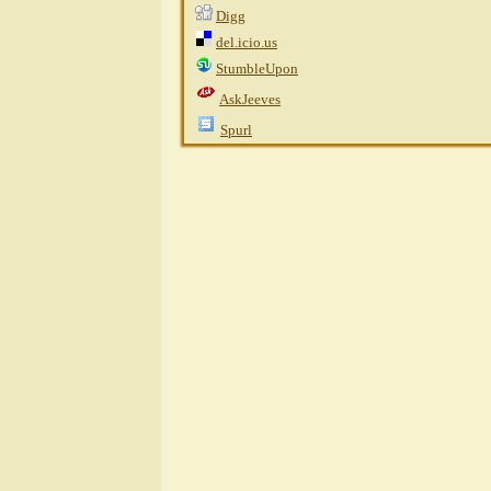
Digg
del.icio.us
StumbleUpon
AskJeeves
Spurl