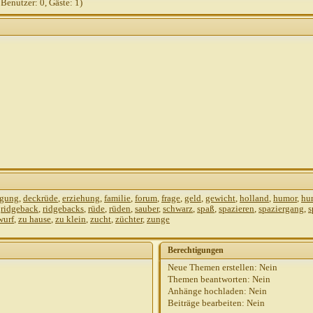
 Benutzer: 0, Gäste: 1)
2,
19:11
2,
19:33
2002,
19:34
9:55
gung
,
deckrüde
,
erziehung
,
familie
,
forum
,
frage
,
geld
,
gewicht
,
holland
,
humor
,
hu
,
ridgeback
,
ridgebacks
,
rüde
,
rüden
,
sauber
,
schwarz
,
spaß
,
spazieren
,
spaziergang
,
s
wurf
,
zu hause
,
zu klein
,
zucht
,
züchter
,
zunge
Berechtigungen
Neue Themen erstellen:
Nein
Themen beantworten:
Nein
Anhänge hochladen:
Nein
Beiträge bearbeiten:
Nein