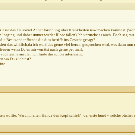
.2002,
20:22
0.06.2002,
20:28
y
 Klasse das Du soviel Ahnenforschung über Krankheiten usw machen konntest. (Wob
,
20:39
losging und daher immer wieder Rlose fallen).Ich versuche es auch. Doch sag mir 
2,
20:49
die Besitzer der Hunde die dies betrifft ins Gesicht gesagt?
siert das wirklich,da ich weiß das gerne viel herum gesprochen wird, was dann nun
02,
20:53
reuen wenn Du es mir verrätst auch gerne per mail.
auch gerne anrufen ich finde das schon interresant.
..
10.06.2002,
22:34
gen wo Du züchtest?
ine
r...
10.06.2002,
22:36
23:06
11.06.2002,
00:16
09:23
002,
10:21
2,
07:43
13:39
14:25
sen wollte: Warum halten Hunde den Kopf schief?
|
der erste hund - welche bücher 
ann...
12.06.2002,
16:42
:08