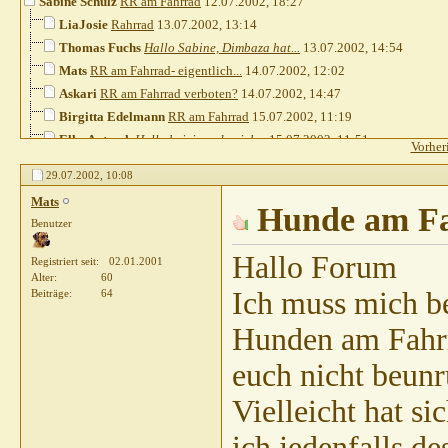
Sabine Schulz
RR am Fahrrad
12.07.2002,
18:27
LiaJosie
Rahrrad
13.07.2002,
13:14
Thomas Fuchs
Hallo Sabine, Dimbaza hat...
13.07.2002,
14:54
Mats
RR am Fahrrad- eigentlich...
14.07.2002,
12:02
Askari
RR am Fahrrad verboten?
14.07.2002,
14:47
Birgitta Edelmann
RR am Fahrrad
15.07.2002,
11:19
Elke Antosch
Hallo beieinander, ich...
15.07.2002,
11:51
Vorher
tombo
RR am Fahrrad
16.07.2002,
08:15
29.07.2002,
10:08
Askari
Vielen Dank für die Antwort...
16.07.2002,
16:49
Mats
Wilhelm
Bei der Kraft und...
17.07.2002,
Hunde am Fa
20:20
Benutzer
Askari
Hallo Wilhelm! Deinen...
18.07.2002,
19:19
Ullrich
RR am Fahrrad
18.07.2002,
23:40
Hallo Forum
Registriert seit
02.01.2001
Thorsten und Nicole Frerick
Re: RR am Fahrrad
26.07.2002,
08:51
Alter
60
Ich muss mich be
Beiträge
64
Thorsten und Nicole Frerick
Re: Re: RR am Fahrrad
26.07.2002,
08:5
Ullrich
RR am Fahrrad
26.07.2002,
19:46
Hunden am Fahrra
Mats
Hunde am Fahrrad!
29.07.2002,
10:08
euch nicht beunr
Vielleicht hat si
ich jedenfalls d