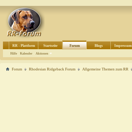
RR - Plattform
Startseite
Forum
Blogs
Impressum
Hilfe
Kalender
Aktionen
Forum
Rhodesian Ridgeback Forum
Allgemeine Themen zum RR