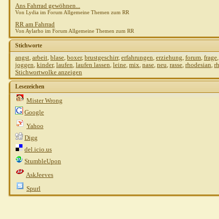
Ans Fahrrad gewöhnen...
Von Lydia im Forum Allgemeine Themen zum RR
RR am Fahrrad
Von Aylarho im Forum Allgemeine Themen zum RR
Stichworte
angst
,
arbeit
,
blase
,
boxer
,
brustgeschirr
,
erfahrungen
,
erziehung
,
forum
,
frage
joggen
,
kinder
,
laufen
,
laufen lassen
,
leine
,
mix
,
nase
,
neu
,
rasse
,
rhodesian
,
r
Stichwortwolke anzeigen
Lesezeichen
Mister Wrong
Google
Yahoo
Digg
del.icio.us
StumbleUpon
AskJeeves
Spurl