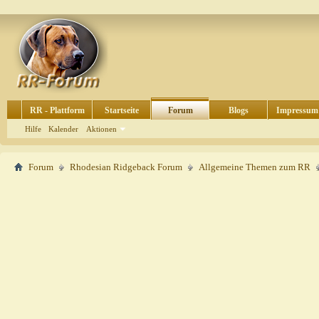
RR - Plattform
Startseite
Forum
Blogs
Impressum
Hilfe
Kalender
Aktionen
Forum
Rhodesian Ridgeback Forum
Allgemeine Themen zum RR