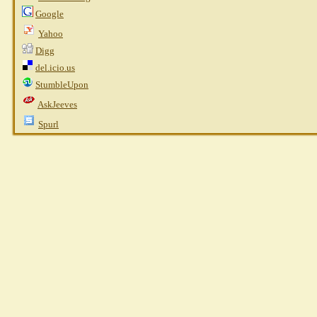
Google
Yahoo
Digg
del.icio.us
StumbleUpon
AskJeeves
Spurl