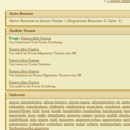
«
2 jährige Hünd
Aktive Benutzer
Aktive Benutzer in diesem Thema: 1
(Registrierte Benutzer: 0, Gäste: 1)
Ähnliche Themen
Frage:
Fragen über Fragen
Von klettermax74 im Forum Erziehung
Fragen über Fragen
Von black im Forum Allgemeine Themen zum RR
Fragen über Fragen
Von rosina im Forum Cafeteria
Fragen über Fragen
Von hofpause im Forum Allgemeine Themen zum RR
Fragen über Fragen
Von pat81xx im Forum Erziehung
Stichworte
aktion
,
alleinbleiben
,
alleine bleiben
,
alleine lassen
,
alleinebleiben
,
alt
,
ande
einkaufen
,
entscheidung
,
erfahrung
,
erfahrungen
,
erwachsen
,
erziehung
,
esse
hautprobleme
,
hilfe
,
hund
,
hunde
,
hundehalter
,
hundeplatz
,
hunderassen
,
hun
langeweile
,
leine
,
maße
,
mitnehmen
,
morgens
,
namen
,
nerven
,
notfall
,
obedie
schäferhund
,
sofa
,
sparen
,
spaß
,
spazieren
,
spazieren gehen
,
spaziergang
,
spie
unterschied
,
verkaufen
,
vorstellen
,
wagen
,
welpe
,
welpen
,
welpenschule
,
wes
Stichwortwolke anzeigen