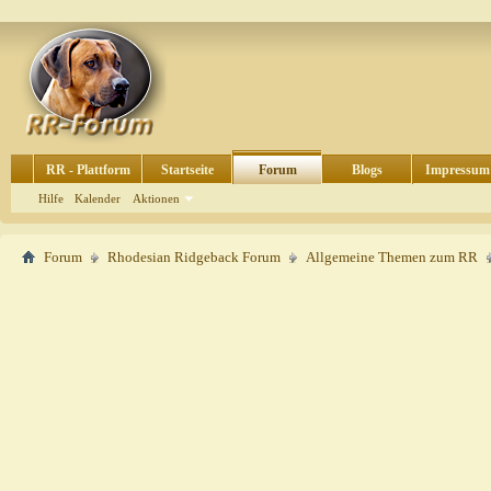
RR - Plattform
Startseite
Forum
Blogs
Impressum
Hilfe
Kalender
Aktionen
Forum
Rhodesian Ridgeback Forum
Allgemeine Themen zum RR