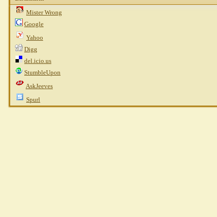
Mister Wrong
Google
Yahoo
Digg
del.icio.us
StumbleUpon
AskJeeves
Spurl