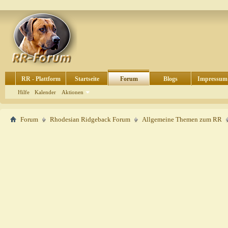
RR - Plattform
Startseite
Forum
Blogs
Impressum
Hilfe
Kalender
Aktionen
Forum
Rhodesian Ridgeback Forum
Allgemeine Themen zum RR