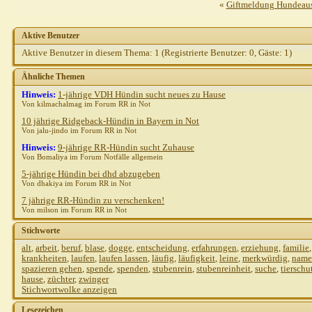
«
Giftmeldung Hundeausl
Aktive Benutzer
Aktive Benutzer in diesem Thema: 1
(Registrierte Benutzer: 0, Gäste: 1)
Ähnliche Themen
Hinweis:
1-jährige VDH Hündin sucht neues zu Hause
Von kilmachalmag im Forum RR in Not
10 jährige Ridgeback-Hündin in Bayern in Not
Von jalu-jindo im Forum RR in Not
Hinweis:
9-jährige RR-Hündin sucht Zuhause
Von Bomaliya im Forum Notfälle allgemein
5-jährige Hündin bei dhd abzugeben
Von dhakiya im Forum RR in Not
7 jährige RR-Hündin zu verschenken!
Von milson im Forum RR in Not
Stichworte
alt
,
arbeit
,
beruf
,
blase
,
dogge
,
entscheidung
,
erfahrungen
,
erziehung
,
familie
krankheiten
,
laufen
,
laufen lassen
,
läufig
,
läufigkeit
,
leine
,
merkwürdig
,
name
spazieren gehen
,
spende
,
spenden
,
stubenrein
,
stubenreinheit
,
suche
,
tierschu
hause
,
züchter
,
zwinger
Stichwortwolke anzeigen
Lesezeichen