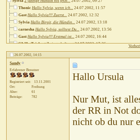
Sylvia
2 jährige Hündin bis jetzt...
24.07.2002,
09:27
Thonic
Hallo Sylvia, wenn ich...
24.07.2002,
11:57
Gast
Hallo Sylvia!!! Zuerst...
24.07.2002,
12:32
Sylvia
Hallo Birgit, die Hündin...
24.07.2002,
13:18
carnesha
Hallo Sylvia, solltest Du...
24.07.2002,
13:56
Gast
Hallo Sylvia!!! Erstmal ist...
24.07.2002,
16:44
Sibilla Teichert
Zwingerhaltung
24.07.2002,
17:26
Vorher
Sibilla Teichert
Notfall
24.07.2002,
17:35
26.07.2002,
14:15
Gast
Hallo Sibilla!!! Das ist ja...
24.07.2002,
17:36
Sandy
LiaJosie
Zeit
24.07.2002,
23:15
Erfahrener Benutzer
Kirstin Janson
sehr merkwürdig
24.07.2002,
23:57
Hallo Ursula
Sylvia
Hallo Ihr alle, Leider...
25.07.2002,
01:33
Registriert seit
13.11.2001
Ursula
Hallo an alle, Dieses Thema...
25.07.2002,
11:11
Ort
Freihung
Alter
61
Sylvia
Hallo Ursula, der Hund...
25.07.2002,
12:43
Nur Mut, ist all
Beiträge
782
Ursula
Hallo Sylvia, war auch...
25.07.2002,
12:59
der RR in Not do
Sandy
Hallo Ursula In den USA...
26.07.2002,
08:53
Elke Antosch
Hallo Sylvia, bitte,...
26.07.2002,
10:22
nicht ob du nur ei
Ursula
Hallo Sandy, also, dass war...
26.07.2002,
11:04
Sandy
Hallo Ursula Nur Mut, ist...
26.07.2002,
14:15