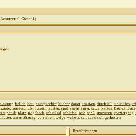
 Benutzer: 0, Gäste: 1)
Fragen
elastung
,
bellen
,
bett
,
brustgeschirr
,
bücher
,
dauer
,
draußen
,
durchfall
,
einkaufen
,
er
hunde
,
hundeschule
,
hündin
,
husten
,
jagd
,
jagen
,
jäger
,
katze
,
katzen
,
kaufen
,
kenn
ren
,
panik
,
platz
,
ridgeback
,
schicksal
,
schlafen
,
sofa
,
spaß
,
spazieren
,
spaziergang
,
nfutter
,
unterstützung
,
vorstellen
,
welpe
,
welpen
,
zu hause
,
zwingerhusten
Berechtigungen