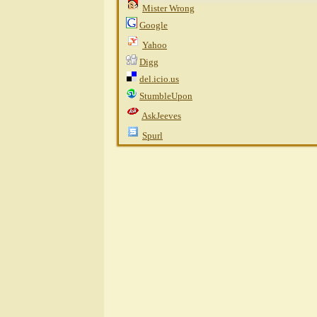
Mister Wrong
Google
Yahoo
Digg
del.icio.us
StumbleUpon
AskJeeves
Spurl