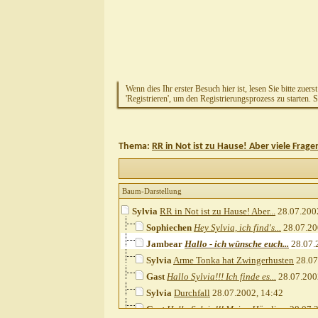
Wenn dies Ihr erster Besuch hier ist, lesen Sie bitte zuers
'Registrieren', um den Registrierungsprozess zu starten. 
Thema:
RR in Not ist zu Hause! Aber viele Frage
Baum-Darstellung
Sylvia
RR in Not ist zu Hause! Aber...
28.07.200
Sophiechen
Hey Sylvia, ich find's...
28.07.20
Jambear
Hallo - ich wünsche euch...
28.07.
Sylvia
Arme Tonka hat Zwingerhusten
28.07
Gast
Hallo Sylvia!!! Ich finde es...
28.07.200
Sylvia
Durchfall
28.07.2002,
14:42
Gast
Hallo Sylvia!!! Meine Hündin...
28.07.