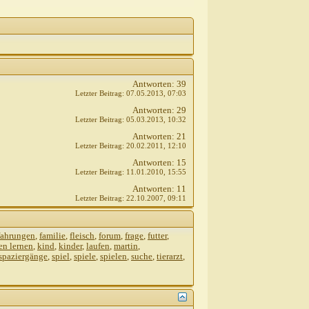
Antworten:
39
Letzter Beitrag:
07.05.2013,
07:03
Antworten:
29
Letzter Beitrag:
05.03.2013,
10:32
Antworten:
21
Letzter Beitrag:
20.02.2011,
12:10
Antworten:
15
Letzter Beitrag:
11.01.2010,
15:55
Antworten:
11
Letzter Beitrag:
22.10.2007,
09:11
fahrungen
,
familie
,
fleisch
,
forum
,
frage
,
futter
,
en lernen
,
kind
,
kinder
,
laufen
,
martin
,
spaziergänge
,
spiel
,
spiele
,
spielen
,
suche
,
tierarzt
,