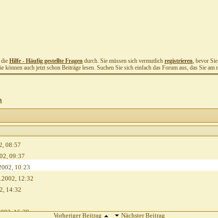
t die
Hilfe - Häufig gestellte Fragen
durch. Sie müssen sich vermutlich
registrieren
, bevor Si
Sie können auch jetzt schon Beiträge lesen. Suchen Sie sich einfach das Forum aus, das Sie am me
n
2,
08:57
02,
09:37
2002,
10:23
.2002,
12:32
2,
14:32
2002,
16:39
Vorheriger Beitrag
Nächster Beitrag