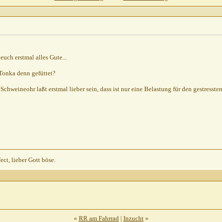
02,
20:03
2002,
12:09
euch erstmal alles Gute...
z...
30.07.2002,
12:55
Tonka denn gefüttet?
7.2002,
21:54
Schweineohr laßt erstmal lieber sein, dass ist nur eine Belastung für den gestresste
ect, lieber Gott böse.
«
RR am Fahrrad
|
Inzucht
»