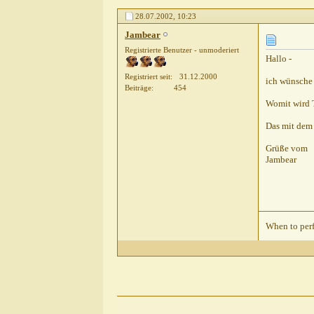
Sibilla Teichert
Familienzuwachs
28.07.20
28.07.2002,
10:23
Ursula
Hallo Sylvia, na, herzlichen...
29.07.
Jambear
carnesha
Jagdtrieb
29.07.2002,
14:22
Registrierte Benutzer - unmoderiert
Sylvia
Schleppleine
29.07.2002,
18:04
Hallo -
LiaJosie
Schleppleine
29.07.2002,
22:46
Registriert seit
31.12.2000
ich wünsche 
Claudia Closmann
Liebe Sylvia, Von mir gan
Beiträge
454
Womit wird 
Sylvia
Tonka aus Ungarn
30.07.2002,
18:03
Claudia V.
Hallo Sylvia, ich wünsche...
31.0
Das mit dem 
Grüße vom
Jambear
When to perf