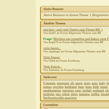
Aktive Benutzer
Aktive Benutzer in diesem Thema: 1
(Registrierte
Ähnliche Themen
neu hier - und viele Fragen zum Thema RR :)
Von kira81 im Forum Allgemeine Themen zum RR
Frage:
Möchten uns vorstellen und haben viele 
Von Angel76 im Forum Allgemeine Themen zum RR
viele fragen...
Von rapplinger im Forum Allgemeine Themen zum RR
Viele Fragen
Von Chissi im Forum Erziehung
Viele Fragen...
Von Zimbabsy im Forum Erziehung
Stichworte
6 monate
,
aggressiv
,
alt
,
angst
,
auge
,
auto
,
baby
,
b
garten
,
geschirr
,
halsband
,
hase
,
haus
,
hilfe
,
hund
,
medikamente
,
morgens
,
nase
,
notfall
,
nothund
,
oh
tierheim
,
tips
,
toben
,
träge
,
training
,
treffen
,
trocke
Stichwortwolke anzeigen
Lesezeichen