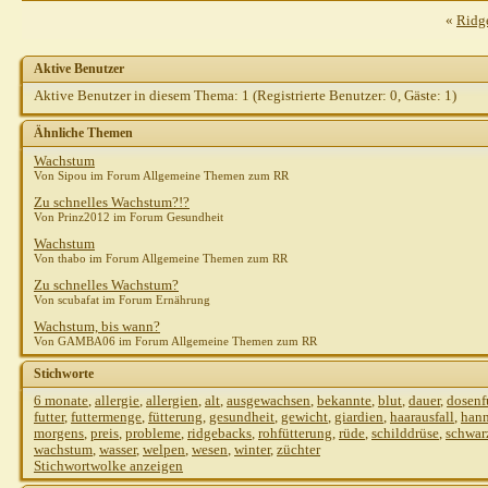
«
Ridg
Aktive Benutzer
Aktive Benutzer in diesem Thema: 1
(Registrierte Benutzer: 0, Gäste: 1)
Ähnliche Themen
Wachstum
Von Sipou im Forum Allgemeine Themen zum RR
Zu schnelles Wachstum?!?
Von Prinz2012 im Forum Gesundheit
Wachstum
Von thabo im Forum Allgemeine Themen zum RR
Zu schnelles Wachstum?
Von scubafat im Forum Ernährung
Wachstum, bis wann?
Von GAMBA06 im Forum Allgemeine Themen zum RR
Stichworte
6 monate
,
allergie
,
allergien
,
alt
,
ausgewachsen
,
bekannte
,
blut
,
dauer
,
dosenf
futter
,
futtermenge
,
fütterung
,
gesundheit
,
gewicht
,
giardien
,
haarausfall
,
hann
morgens
,
preis
,
probleme
,
ridgebacks
,
rohfütterung
,
rüde
,
schilddrüse
,
schwar
wachstum
,
wasser
,
welpen
,
wesen
,
winter
,
züchter
Stichwortwolke anzeigen