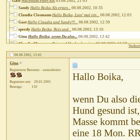
Gast
Wachstum eines RR
05.08.2002,
21:05
Sandy
Hallo Boika Als erstes...
06.08.2002,
10:35
Claudia Closmann
Hallo Boika, Lass' mal ein...
06.08.2002,
12:05
Gast
Hallo Claudia und Sandy!!!...
06.08.2002,
12:59
speedy
Hallo Boika, Reis und...
06.08.2002,
13:16
Gina
Hallo Boika, wenn Du also...
06.08.2002,
13:42
Claudia Closmann
Reis und Huehnchen ist...
06.08.2002,
13:58
Vorher
Gast
Hallo Gina!!! Her mit den...
06.08.2002,
14:07
06.08.2002,
13:42
Andrea Schweiz
Hallo Boika Ich hatte das...
06.08.2002,
14:52
Gina
Gast
Hallo Andrea!!! Also das mit...
06.08.2002,
15:04
Registrierte Benutzer - unmoderiert
Andrea Schweiz
Hallo Boika Probleme beim...
07.08.2002,
10:00
Hallo Boika,
Claudia Closmann
Andrea & Boika, Vielleicht...
07.08.2002,
11:00
Registriert seit
29.01.2001
Gast
Hallo Claudia!!! Da gebe ich...
07.08.2002,
11:44
Beiträge
110
tombo
Gewichtszunahme
07.08.2002,
18:33
wenn Du also die
Gast
Hallo Tombo!!! Danke für...
07.08.2002,
20:20
Hund gesund ist,
LiaJosie
Futterallergie
07.08.2002,
21:39
Gast
Hallo LiaJosie!!! Klar hast...
07.08.2002,
22:13
Masse kommt bes
LiaJosie
Eukanuba
07.08.2002,
22:37
Claudia Closmann
Mannomann Boika, Du...
eine 18 Mon. RR
07.08.2002,
23:38
tombo
Murnilpulver
08.08.2002,
08:56