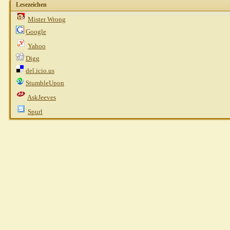
Lesezeichen
Mister Wrong
Google
Yahoo
Digg
del.icio.us
StumbleUpon
AskJeeves
Spurl