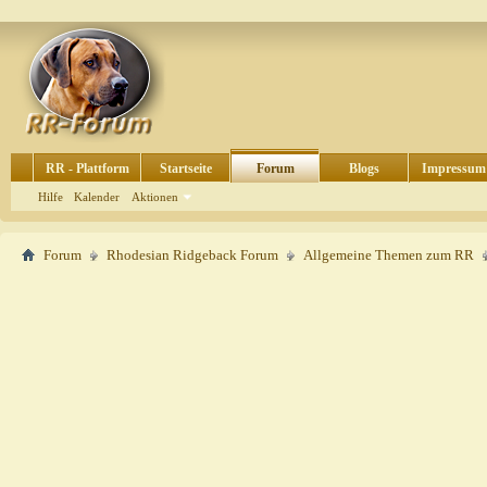
RR - Plattform
Startseite
Forum
Blogs
Impressum
Hilfe
Kalender
Aktionen
Forum
Rhodesian Ridgeback Forum
Allgemeine Themen zum RR