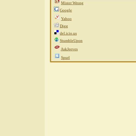
Mister Wrong
Google
Yahoo
Digg
del.icio.us
StumbleUpon
AskJeeves
Spurl