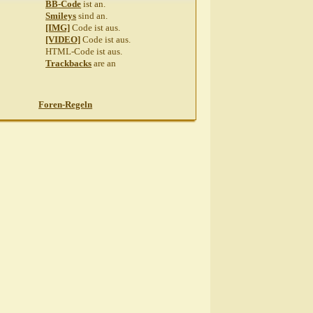
BB-Code
ist
an
.
Smileys
sind
an
.
[IMG]
Code ist
aus
.
[VIDEO]
Code ist
aus
.
HTML-Code ist
aus
.
Trackbacks
are
an
Foren-Regeln