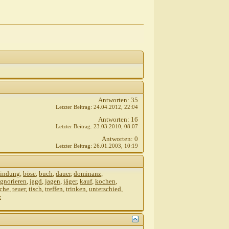
Antworten:
35
Letzter Beitrag:
24.04.2012,
22:04
Antworten:
16
Letzter Beitrag:
23.03.2010,
08:07
Antworten:
0
Letzter Beitrag:
26.01.2003,
10:19
indung
,
böse
,
buch
,
dauer
,
dominanz
,
ignorieren
,
jagd
,
jagen
,
jäger
,
kauf
,
kochen
,
che
,
teuer
,
tisch
,
treffen
,
trinken
,
unterschied
,
e