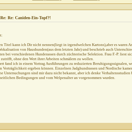
3.02.2001,
12:29
?!
13.02.2001,
13:08
,
14:55
 Re: Re: Caniden-Ein-Topf?!
.02.2001,
15:25
2001,
15:35
t:
2001,
15:36
,
19:28
n Titel kann ich Dir nicht nennen(liegt in irgendwelchen Kartons),aber es waren Arb
 Vokalisation von Haushunden(aus dem letzten Jahr) und beschrieb auch Unterschi
13.02.2001,
20:37
ten bei verschiedenen Hunderassen durch züchterische Selektion. Frau F.-P. liest sich
,
21:12
 zutrifft, ohne den Wert ihrer Arbeiten schmälern zu wollen.
t fand ich in einem Vortrag Ausführungen zu reduzierten Beruhigungssignalen, w
4.02.2001,
10:41
en Verträglichkeit ergeben können. Einzelnen Jadghundrassen und Nordische kamen
,
14:08
e Untersuchungen sind mir dazu nicht bekannt, aber ich denke Verhaltensstudien b
inheitlichen Bedingungen und vom Welpenalter an vorgenommen wurden.
17:11
,
19:37
!
14.02.2001,
21:40
5.02.2001,
12:13
?!
15.02.2001,
19:35
,
12:47
001,
07:59
,
21:57
0.02.2001,
22:31