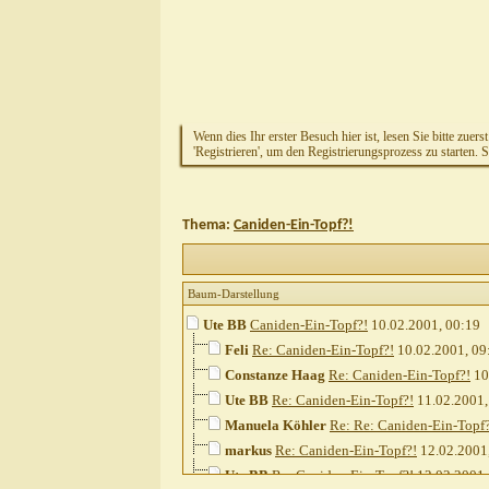
Wenn dies Ihr erster Besuch hier ist, lesen Sie bitte zuers
'Registrieren', um den Registrierungsprozess zu starten. 
Thema:
Caniden-Ein-Topf?!
Baum-Darstellung
Ute BB
Caniden-Ein-Topf?!
10.02.2001,
00:19
Feli
Re: Caniden-Ein-Topf?!
10.02.2001,
09
Constanze Haag
Re: Caniden-Ein-Topf?!
10
Ute BB
Re: Caniden-Ein-Topf?!
11.02.2001
Manuela Köhler
Re: Re: Caniden-Ein-Topf
markus
Re: Caniden-Ein-Topf?!
12.02.2001
Ute BB
Re: Caniden-Ein-Topf?!
12.02.2001