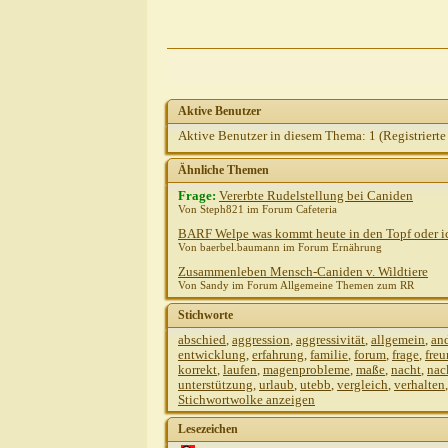
Aktive Benutzer
Aktive Benutzer in diesem Thema: 1
(Registrierte
Ähnliche Themen
Frage:
Vererbte Rudelstellung bei Caniden
Von Steph821 im Forum Cafeteria
BARF Welpe was kommt heute in den Topf oder ic
Von baerbel.baumann im Forum Ernährung
Zusammenleben Mensch-Caniden v. Wildtiere
Von Sandy im Forum Allgemeine Themen zum RR
Stichworte
abschied
,
aggression
,
aggressivität
,
allgemein
,
an
entwicklung
,
erfahrung
,
familie
,
forum
,
frage
,
fre
korrekt
,
laufen
,
magenprobleme
,
maße
,
nacht
,
nac
unterstützung
,
urlaub
,
utebb
,
vergleich
,
verhalten
Stichwortwolke anzeigen
Lesezeichen