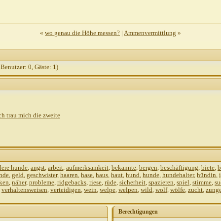
«
wo genau die Höhe messen?
|
Ammenvermittlung
»
 Benutzer: 0, Gäste: 1)
h trau mich die zweite
dere hunde
,
angst
,
arbeit
,
aufmerksamkeit
,
bekannte
,
bergen
,
beschäftigung
,
biete
,
b
unde
,
geld
,
geschwister
,
haaren
,
hase
,
haus
,
haut
,
hund
,
hunde
,
hundehalter
,
hündin
,
ken
,
näher
,
probleme
,
ridgebacks
,
riese
,
rüde
,
sicherheit
,
spazieren
,
spiel
,
stimme
,
su
,
verhaltensweisen
,
verteidigen
,
wein
,
welpe
,
welpen
,
wild
,
wolf
,
wölfe
,
zucht
,
zung
Berechtigungen