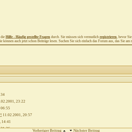
t die
Hilfe - Häufig gestellte Fragen
durch. Sie müssen sich vermutlich
registrieren
, bevor Si
Sie können auch jetzt schon Beiträge lesen. Suchen Sie sich einfach das Forum aus, das Sie am me
:34
.02.2001,
23:22
,
06:55
?!
11.02.2001,
20:57
,
14:41
,
21:26
Vorheriger Beitrag
Nächster Beitrag