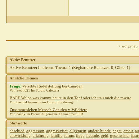
«
wo genau 
Aktive Benutzer
Aktive Benutzer in diesem Thema: 1
(Registrierte Benutzer: 0, Gäste: 1)
Ähnliche Themen
Frage:
Vererbte Rudelstellung bei Caniden
Von Steph821 im Forum Cafeteria
BARF Welpe was kommt heute in den Topf oder ich trau mich die zweite
Von baerbel.baumann im Forum Ernährung
Zusammenleben Mensch-Caniden v. Wildtiere
Von Sandy im Forum Allgemeine Themen zum RR
Stichworte
abschied
,
aggression
,
aggressivität
,
allgemein
,
andere hunde
,
angst
,
arbeit
,
au
entwicklung
,
erfahrung
,
familie
,
forum
,
frage
,
freunde
,
geld
,
geschwister
,
haar