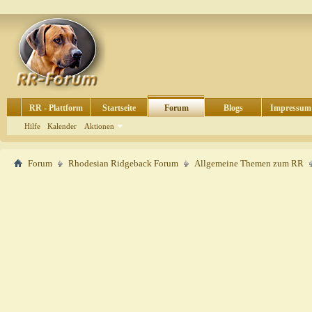
RR - Plattform
Startseite
Forum
Blogs
Impressum
Hilfe
Kalender
Aktionen
Forum
Rhodesian Ridgeback Forum
Allgemeine Themen zum RR