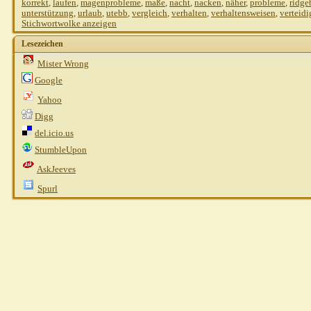
korrekt
,
laufen
,
magenprobleme
,
maße
,
nacht
,
nacken
,
näher
,
probleme
,
ridge
unterstützung
,
urlaub
,
utebb
,
vergleich
,
verhalten
,
verhaltensweisen
,
verteid
Stichwortwolke anzeigen
Lesezeichen
Mister Wrong
Google
Yahoo
Digg
del.icio.us
StumbleUpon
AskJeeves
Spurl